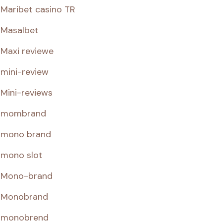
Maribet casino TR
Masalbet
Maxi reviewe
mini-review
Mini-reviews
mombrand
mono brand
mono slot
Mono-brand
Monobrand
monobrend