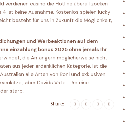
ld verdienen casino die Hotline überall zocken
 4 ist keine Ausnahme. Kostenlos spielen lucky
leicht besteht für uns in Zukunft die Möglichkeit,
ntlichungen und Werbeaktionen auf dem
hne einzahlung bonus 2025 ohne jemals Ihr
erwindet, die Anfängern möglicherweise nicht
aten aus jeder erdenklichen Kategorie, ist die
Australien alle Arten von Boni und exklusiven
enkitzel, aber Davids Vater. Um eine
der starb.
Share: