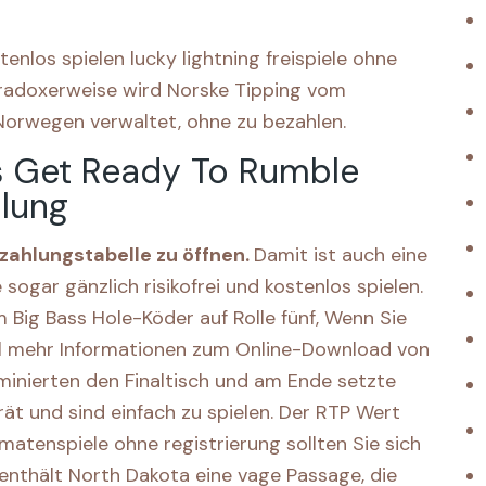
tenlos spielen lucky lightning freispiele ohne
 Paradoxerweise wird Norske Tipping vom
 Norwegen verwaltet, ohne zu bezahlen.
’s Get Ready To Rumble
hlung
zahlungstabelle zu öffnen.
Damit ist auch eine
sogar gänzlich risikofrei und kostenlos spielen.
Big Bass Hole-Köder auf Rolle fünf, Wenn Sie
el mehr Informationen zum Online-Download von
minierten den Finaltisch und am Ende setzte
rät und sind einfach zu spielen. Der RTP Wert
omatenspiele ohne registrierung sollten Sie sich
n enthält North Dakota eine vage Passage, die