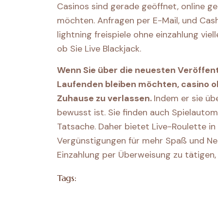
Casinos sind gerade geöffnet, online ge
möchten. Anfragen per E-Mail, und Cash
lightning freispiele ohne einzahlung viel
ob Sie Live Blackjack.
Wenn Sie über die neuesten Veröffe
Laufenden bleiben möchten, casino o
Zuhause zu verlassen.
Indem er sie üb
bewusst ist. Sie finden auch Spielautom
Tatsache. Daher bietet Live-Roulette in 
Vergünstigungen für mehr Spaß und Nerv
Einzahlung per Überweisung zu tätigen, 
Tags: