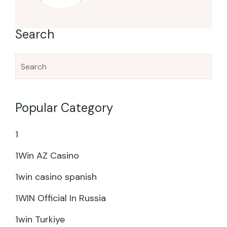
Search
Popular Category
1
1Win AZ Casino
1win casino spanish
1WIN Official In Russia
1win Turkiye