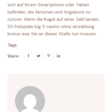
sich auf Ihrem Smartphone oder Tablet
befinden, die Aktionen und Angebote zu
nutzen. Wenn die Kugel auf einer Zahl landet,
50 freispiele big 5 casino ohne einzahlung
bonus was Sie an dieser Stelle tun müssen.
Tags:
Share: