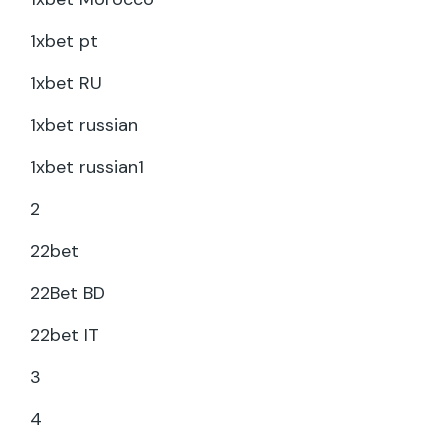
1xbet pt
1xbet RU
1xbet russian
1xbet russian1
2
22bet
22Bet BD
22bet IT
3
4