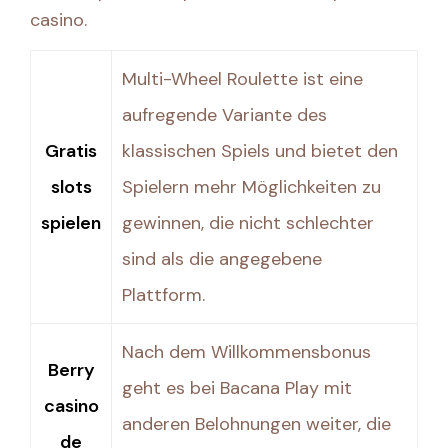
casino.
Multi-Wheel Roulette ist eine
aufregende Variante des
Gratis
klassischen Spiels und bietet den
slots
Spielern mehr Möglichkeiten zu
spielen
gewinnen, die nicht schlechter
sind als die angegebene
Plattform.
Nach dem Willkommensbonus
Berry
geht es bei Bacana Play mit
casino
anderen Belohnungen weiter, die
de