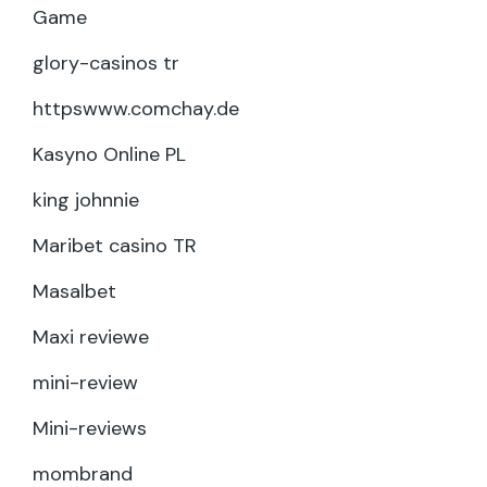
Game
glory-casinos tr
httpswww.comchay.de
Kasyno Online PL
king johnnie
Maribet casino TR
Masalbet
Maxi reviewe
mini-review
Mini-reviews
mombrand