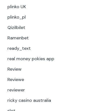
plinko UK
plinko_pl
Qizilbilet
Ramenbet
ready_text
real money pokies app
Review
Reviewe
reviewer
ricky casino australia
slot