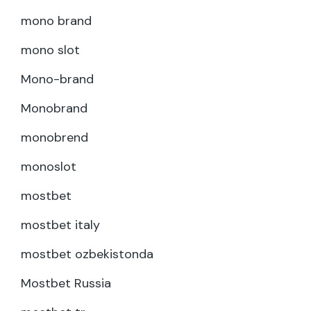
mono brand
mono slot
Mono-brand
Monobrand
monobrend
monoslot
mostbet
mostbet italy
mostbet ozbekistonda
Mostbet Russia