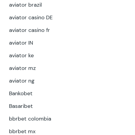
aviator brazil
aviator casino DE
aviator casino fr
aviator IN
aviator ke
aviator mz
aviator ng
Bankobet
Basaribet
bbrbet colombia
bbrbet mx