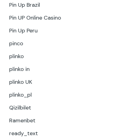
Pin Up Brazil
Pin UP Online Casino
Pin Up Peru
pinco
plinko
plinko in
plinko UK
plinko_pl
Qizilbilet
Ramenbet
ready_text