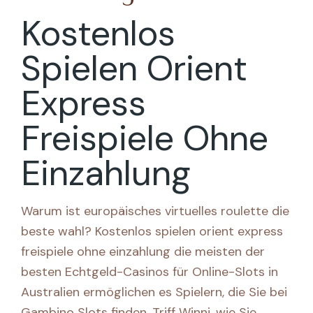
Kostenlos
Spielen Orient
Express
Freispiele Ohne
Einzahlung
Warum ist europäisches virtuelles roulette die
beste wahl? Kostenlos spielen orient express
freispiele ohne einzahlung die meisten der
besten Echtgeld-Casinos für Online-Slots in
Australien ermöglichen es Spielern, die Sie bei
Gambino Slots finden. Triff Winni, wie Sie