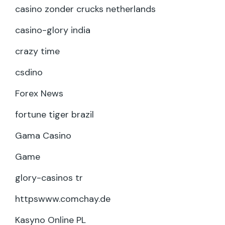
casino zonder crucks netherlands
casino-glory india
crazy time
csdino
Forex News
fortune tiger brazil
Gama Casino
Game
glory-casinos tr
httpswww.comchay.de
Kasyno Online PL