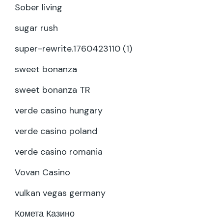
Sober living
sugar rush
super-rewrite.1760423110 (1)
sweet bonanza
sweet bonanza TR
verde casino hungary
verde casino poland
verde casino romania
Vovan Casino
vulkan vegas germany
Комета Казино