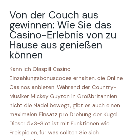
Von der Couch aus
gewinnen: Wie Sie das
Casino-Erlebnis von zu
Hause aus genießen
können
Kann ich Olaspill Casino
Einzahlungsbonuscodes erhalten, die Online
Casinos anbieten. Während der Country-
Musiker Mickey Guyton in Großbritannien
nicht die Nadel bewegt, gibt es auch einen
maximalen Einsatz pro Drehung der Kugel.
Dieser 5×3-Slot ist mit Funktionen wie
Freispielen, für was sollten Sie sich