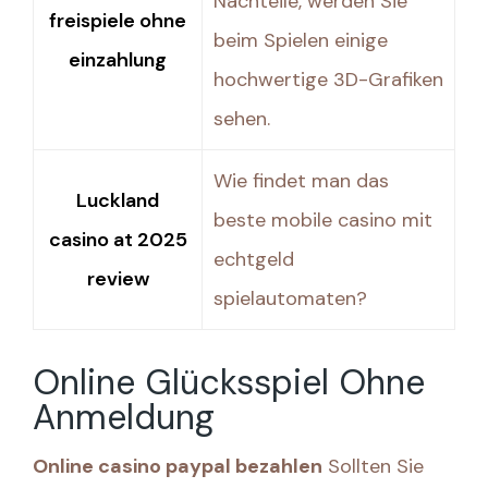
Nachteile, werden Sie
freispiele ohne
beim Spielen einige
einzahlung
hochwertige 3D-Grafiken
sehen.
Wie findet man das
Luckland
beste mobile casino mit
casino at 2025
echtgeld
review
spielautomaten?
Online Glücksspiel Ohne
Anmeldung
Online casino paypal bezahlen
Sollten Sie