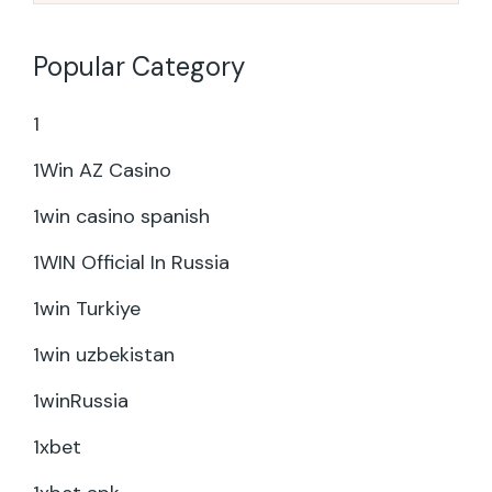
Popular Category
1
1Win AZ Casino
1win casino spanish
1WIN Official In Russia
1win Turkiye
1win uzbekistan
1winRussia
1xbet