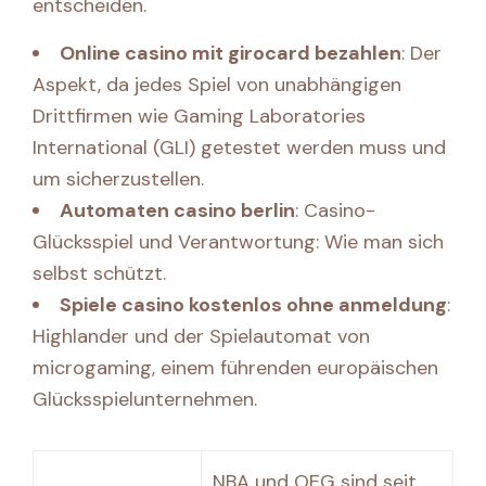
entscheiden.
Online casino mit girocard bezahlen
: Der
Aspekt, da jedes Spiel von unabhängigen
Drittfirmen wie Gaming Laboratories
International (GLI) getestet werden muss und
um sicherzustellen.
Automaten casino berlin
: Casino-
Glücksspiel und Verantwortung: Wie man sich
selbst schützt.
Spiele casino kostenlos ohne anmeldung
:
Highlander und der Spielautomat von
microgaming, einem führenden europäischen
Glücksspielunternehmen.
NBA und OEG sind seit