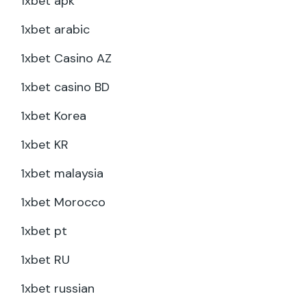
1xbet apk
1xbet arabic
1xbet Casino AZ
1xbet casino BD
1xbet Korea
1xbet KR
1xbet malaysia
1xbet Morocco
1xbet pt
1xbet RU
1xbet russian