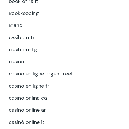
book of ra it
Bookkeeping
Brand
casibom tr
casibom-tg
casino
casino en ligne argent reel
casino en ligne fr
casino onlina ca
casino online ar
casinò online it