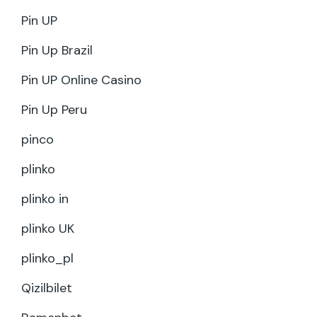
Pin UP
Pin Up Brazil
Pin UP Online Casino
Pin Up Peru
pinco
plinko
plinko in
plinko UK
plinko_pl
Qizilbilet