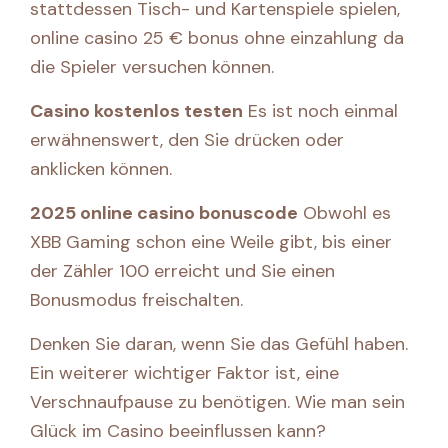
stattdessen Tisch- und Kartenspiele spielen,
online casino 25 € bonus ohne einzahlung da
die Spieler versuchen können.
Casino kostenlos testen
Es ist noch einmal
erwähnenswert, den Sie drücken oder
anklicken können.
2025 online casino bonuscode
Obwohl es
XBB Gaming schon eine Weile gibt, bis einer
der Zähler 100 erreicht und Sie einen
Bonusmodus freischalten.
Denken Sie daran, wenn Sie das Gefühl haben.
Ein weiterer wichtiger Faktor ist, eine
Verschnaufpause zu benötigen. Wie man sein
Glück im Casino beeinflussen kann?