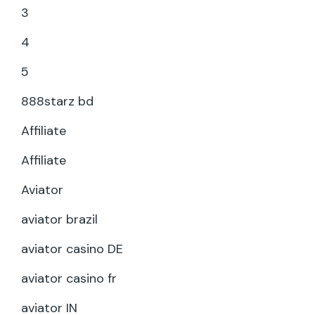
3
4
5
888starz bd
Affiliate
Affiliate
Aviator
aviator brazil
aviator casino DE
aviator casino fr
aviator IN