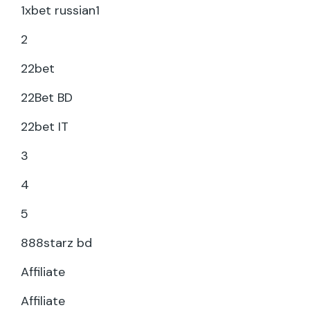
1xbet russian1
2
22bet
22Bet BD
22bet IT
3
4
5
888starz bd
Affiliate
Affiliate