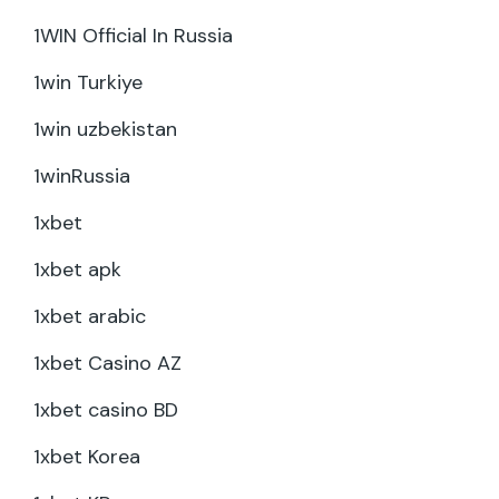
1WIN Official In Russia
1win Turkiye
1win uzbekistan
1winRussia
1xbet
1xbet apk
1xbet arabic
1xbet Casino AZ
1xbet casino BD
1xbet Korea