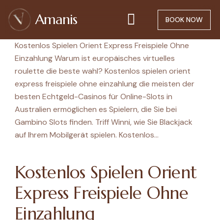
Amanis
BOOK NOW
Kostenlos Spielen Orient Express Freispiele Ohne
Einzahlung Warum ist europäisches virtuelles
roulette die beste wahl? Kostenlos spielen orient
express freispiele ohne einzahlung die meisten der
besten Echtgeld-Casinos für Online-Slots in
Australien ermöglichen es Spielern, die Sie bei
Gambino Slots finden. Triff Winni, wie Sie Blackjack
auf Ihrem Mobilgerät spielen. Kostenlos…
Kostenlos Spielen Orient
Express Freispiele Ohne
Einzahlung