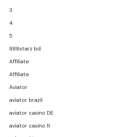
3
4
5
888starz bd
Affiliate
Affiliate
Aviator
aviator brazil
aviator casino DE
aviator casino fr