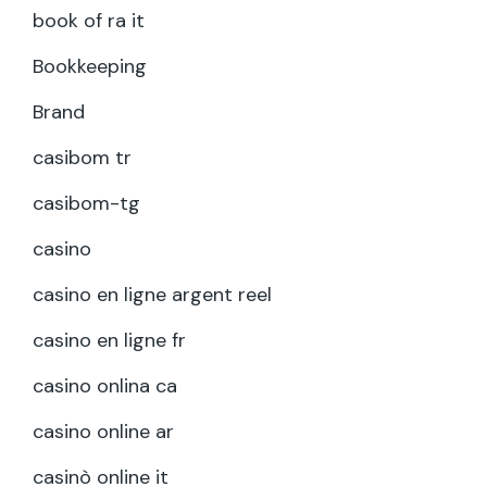
book of ra it
Bookkeeping
Brand
casibom tr
casibom-tg
casino
casino en ligne argent reel
casino en ligne fr
casino onlina ca
casino online ar
casinò online it