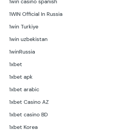
1win casino spanish
1WIN Official In Russia
1win Turkiye
1win uzbekistan
1winRussia
1xbet
1xbet apk
1xbet arabic
1xbet Casino AZ
1xbet casino BD
1xbet Korea