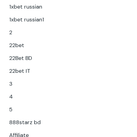
1xbet russian
1xbet russian1
2
22bet
22Bet BD
22bet IT
3
4
5
888starz bd
Affiliate