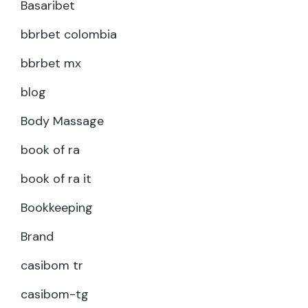
Basaribet
bbrbet colombia
bbrbet mx
blog
Body Massage
book of ra
book of ra it
Bookkeeping
Brand
casibom tr
casibom-tg