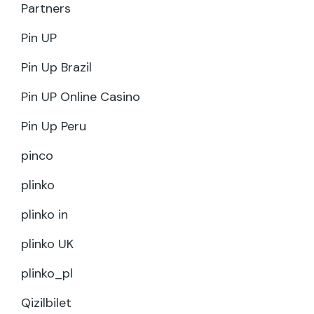
Partners
Pin UP
Pin Up Brazil
Pin UP Online Casino
Pin Up Peru
pinco
plinko
plinko in
plinko UK
plinko_pl
Qizilbilet