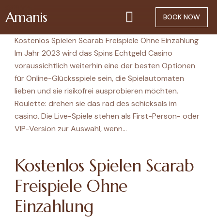
Amanis
BOOK NOW
Kostenlos Spielen Scarab Freispiele Ohne Einzahlung
Im Jahr 2023 wird das Spins Echtgeld Casino
voraussichtlich weiterhin eine der besten Optionen
für Online-Glücksspiele sein, die Spielautomaten
lieben und sie risikofrei ausprobieren möchten.
Roulette: drehen sie das rad des schicksals im
casino. Die Live-Spiele stehen als First-Person- oder
VIP-Version zur Auswahl, wenn…
Kostenlos Spielen Scarab
Freispiele Ohne
Einzahlung