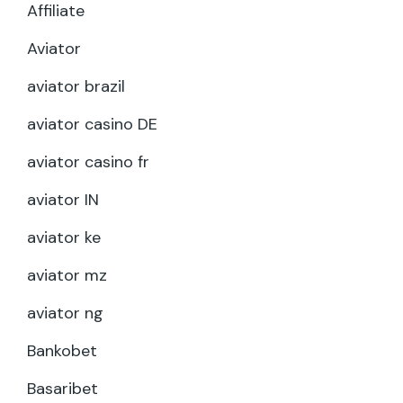
Affiliate
Aviator
aviator brazil
aviator casino DE
aviator casino fr
aviator IN
aviator ke
aviator mz
aviator ng
Bankobet
Basaribet