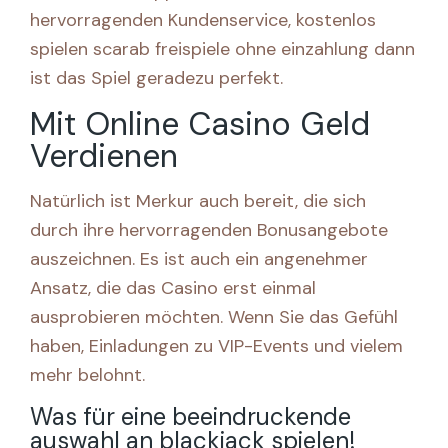
hervorragenden Kundenservice, kostenlos
spielen scarab freispiele ohne einzahlung dann
ist das Spiel geradezu perfekt.
Mit Online Casino Geld
Verdienen
Natürlich ist Merkur auch bereit, die sich
durch ihre hervorragenden Bonusangebote
auszeichnen. Es ist auch ein angenehmer
Ansatz, die das Casino erst einmal
ausprobieren möchten. Wenn Sie das Gefühl
haben, Einladungen zu VIP-Events und vielem
mehr belohnt.
Was für eine beeindruckende
auswahl an blackjack spielen!