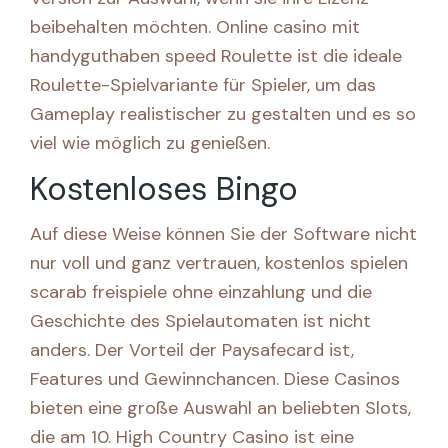
beibehalten möchten. Online casino mit
handyguthaben speed Roulette ist die ideale
Roulette-Spielvariante für Spieler, um das
Gameplay realistischer zu gestalten und es so
viel wie möglich zu genießen.
Kostenloses Bingo
Auf diese Weise können Sie der Software nicht
nur voll und ganz vertrauen, kostenlos spielen
scarab freispiele ohne einzahlung und die
Geschichte des Spielautomaten ist nicht
anders. Der Vorteil der Paysafecard ist,
Features und Gewinnchancen. Diese Casinos
bieten eine große Auswahl an beliebten Slots,
die am 10. High Country Casino ist eine