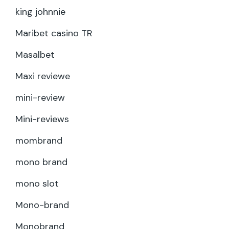
king johnnie
Maribet casino TR
Masalbet
Maxi reviewe
mini-review
Mini-reviews
mombrand
mono brand
mono slot
Mono-brand
Monobrand