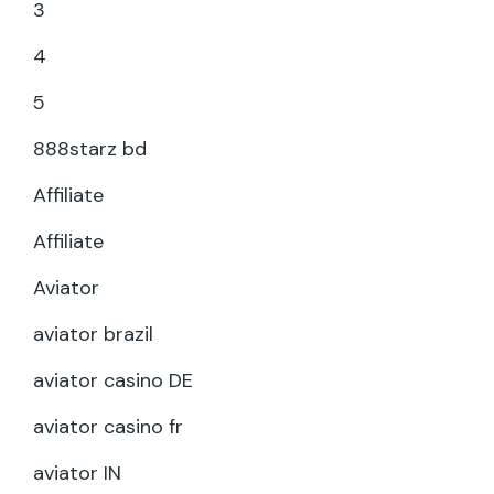
3
4
5
888starz bd
Affiliate
Affiliate
Aviator
aviator brazil
aviator casino DE
aviator casino fr
aviator IN