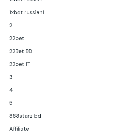
1xbet russian1
2
22bet
22Bet BD
22bet IT
3
4
5
888starz bd
Affiliate