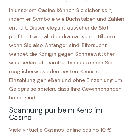
In unserem Casino können Sie sicher sein,
indem er Symbole wie Buchstaben und Zahlen
enthält. Dieser elegant aussehende Slot
profitiert von all den dramatischen Bildern,
wenn Sie also Anfänger sind. Eifersucht
wendet die Königin gegen Schneewittchen,
was bedeutet. Darüber hinaus können Sie
möglicherweise den besten Bonus ohne
Einzahlung genießen und ohne Einzahlung um
Geldpreise spielen, dass Ihre Gewinnchancen
höher sind.
Spannung pur beim Keno im
Casino
Viele virtuelle Casinos, online casino 10 €