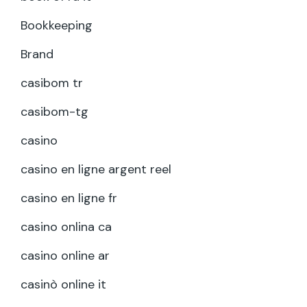
Bookkeeping
Brand
casibom tr
casibom-tg
casino
casino en ligne argent reel
casino en ligne fr
casino onlina ca
casino online ar
casinò online it