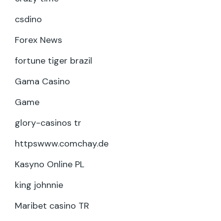
csdino
Forex News
fortune tiger brazil
Gama Casino
Game
glory-casinos tr
httpswww.comchay.de
Kasyno Online PL
king johnnie
Maribet casino TR