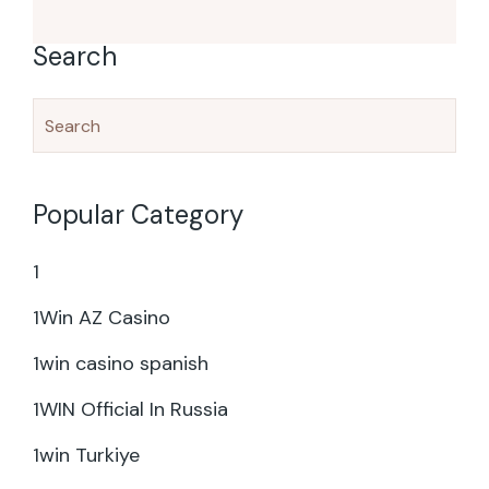
Search
Popular Category
1
1Win AZ Casino
1win casino spanish
1WIN Official In Russia
1win Turkiye