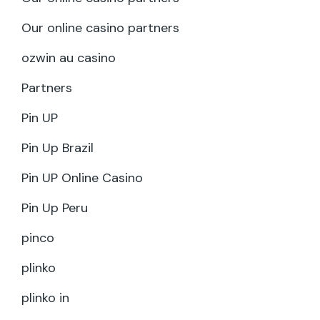
Our online casino partners
ozwin au casino
Partners
Pin UP
Pin Up Brazil
Pin UP Online Casino
Pin Up Peru
pinco
plinko
plinko in