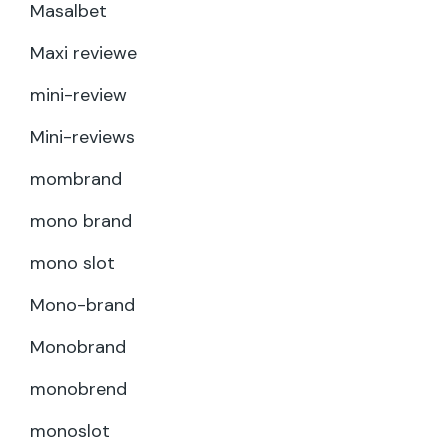
Masalbet
Maxi reviewe
mini-review
Mini-reviews
mombrand
mono brand
mono slot
Mono-brand
Monobrand
monobrend
monoslot