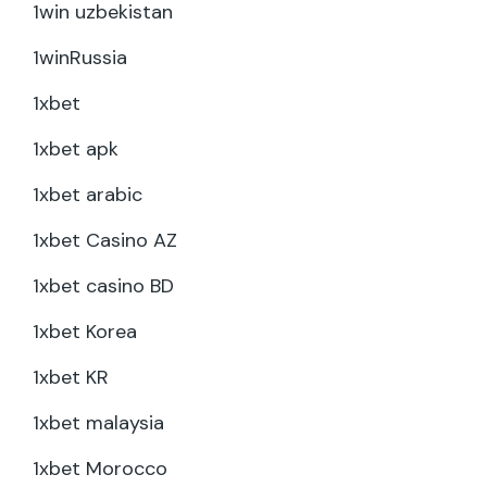
1win uzbekistan
1winRussia
1xbet
1xbet apk
1xbet arabic
1xbet Casino AZ
1xbet casino BD
1xbet Korea
1xbet KR
1xbet malaysia
1xbet Morocco