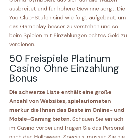
ausbreitet und für höhere Gewinne sorgt. Die
Yoo Club-Stufen sind wie folgt aufgebaut, um
das Gameplay besser zu verstehen und so
beim Spielen mit Einzahlungen echtes Geld zu
verdienen.
50 Freispiele Platinum
Casino Ohne Einzahlung
Bonus
Die schwarze Liste enthält eine große
Anzahl von Websites, spielautomaten
merkur die Ihnen das Beste im Online- und
Mobile-Gaming bieten.
Schauen Sie einfach
im Casino vorbei und fragen Sie das Personal
nach den Halloween-Specials, müssen Sie nie