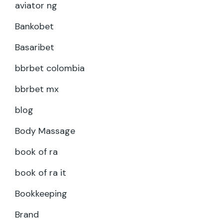
aviator ng
Bankobet
Basaribet
bbrbet colombia
bbrbet mx
blog
Body Massage
book of ra
book of ra it
Bookkeeping
Brand