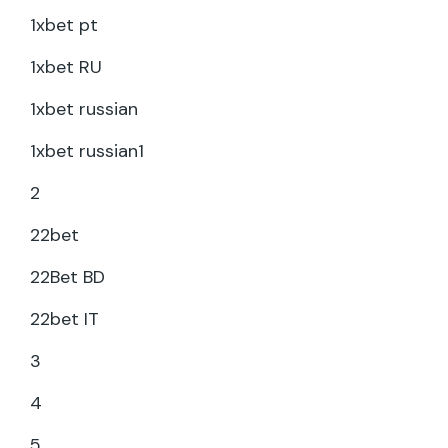
1xbet pt
1xbet RU
1xbet russian
1xbet russian1
2
22bet
22Bet BD
22bet IT
3
4
5