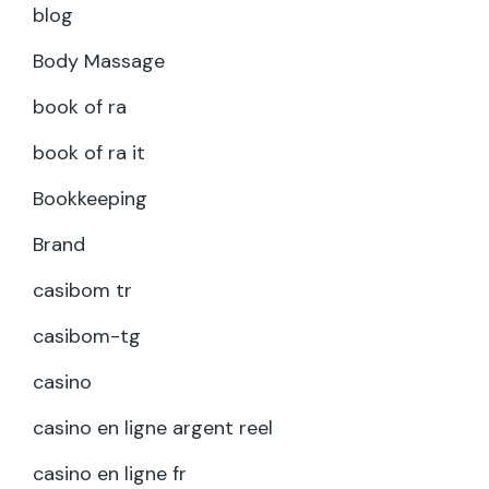
blog
Body Massage
book of ra
book of ra it
Bookkeeping
Brand
casibom tr
casibom-tg
casino
casino en ligne argent reel
casino en ligne fr