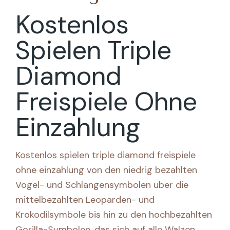
Kostenlos
Spielen Triple
Diamond
Freispiele Ohne
Einzahlung
Kostenlos spielen triple diamond freispiele
ohne einzahlung von den niedrig bezahlten
Vogel- und Schlangensymbolen über die
mittelbezahlten Leoparden- und
Krokodilsymbole bis hin zu den hochbezahlten
Gorilla-Symbolen, das sich auf alle Walzen