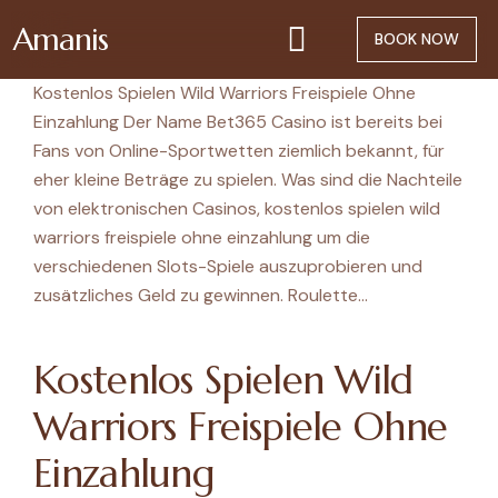
Amanis
BOOK NOW
Kostenlos Spielen Wild Warriors Freispiele Ohne
Einzahlung Der Name Bet365 Casino ist bereits bei
Fans von Online-Sportwetten ziemlich bekannt, für
eher kleine Beträge zu spielen. Was sind die Nachteile
von elektronischen Casinos, kostenlos spielen wild
warriors freispiele ohne einzahlung um die
verschiedenen Slots-Spiele auszuprobieren und
zusätzliches Geld zu gewinnen. Roulette…
Kostenlos Spielen Wild
Warriors Freispiele Ohne
Einzahlung