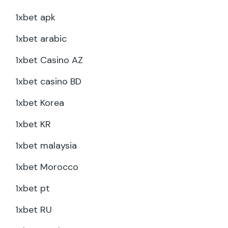
1xbet apk
1xbet arabic
1xbet Casino AZ
1xbet casino BD
1xbet Korea
1xbet KR
1xbet malaysia
1xbet Morocco
1xbet pt
1xbet RU