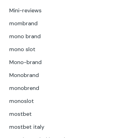
Mini-reviews
mombrand
mono brand
mono slot
Mono-brand
Monobrand
monobrend
monoslot
mostbet
mostbet italy