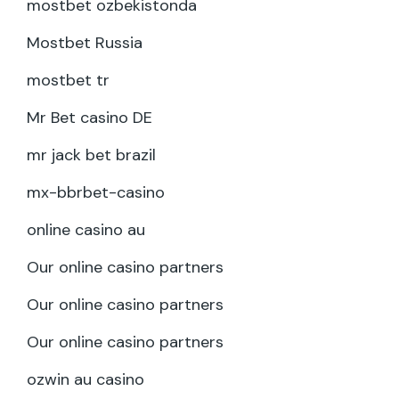
mostbet ozbekistonda
Mostbet Russia
mostbet tr
Mr Bet casino DE
mr jack bet brazil
mx-bbrbet-casino
online casino au
Our online casino partners
Our online casino partners
Our online casino partners
ozwin au casino