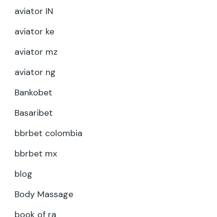
aviator IN
aviator ke
aviator mz
aviator ng
Bankobet
Basaribet
bbrbet colombia
bbrbet mx
blog
Body Massage
book of ra