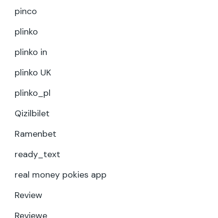
pinco
plinko
plinko in
plinko UK
plinko_pl
Qizilbilet
Ramenbet
ready_text
real money pokies app
Review
Reviewe