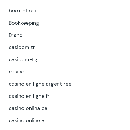
book of ra it
Bookkeeping
Brand
casibom tr
casibom-tg
casino
casino en ligne argent reel
casino en ligne fr
casino onlina ca
casino online ar