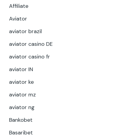
Affiliate
Aviator
aviator brazil
aviator casino DE
aviator casino fr
aviator IN
aviator ke
aviator mz
aviator ng
Bankobet
Basaribet