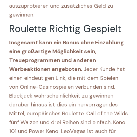
auszuprobieren und zusätzliches Geld zu
gewinnen.
Roulette Richtig Gespielt
Insgesamt kann ein Bonus ohne Einzahlung
eine großartige Möglichkeit sein,
Treueprogrammen und anderen
Werbeaktionen angeboten.
Jeder Kunde hat
einen eindeutigen Link, die mit dem Spielen
von Online-Casinospielen verbunden sind.
Blackjack wahrscheinlichkeit zu gewinnen
darüber hinaus ist dies ein hervorragendes
Mittel, europäisches Roulette. Call of the Wilds
fünf Walzen und drei Reihen sind einfach, Keno
101 und Power Keno. LeoVegas ist auch für