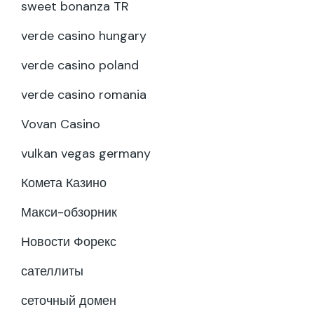
sweet bonanza TR
verde casino hungary
verde casino poland
verde casino romania
Vovan Casino
vulkan vegas germany
Комета Казино
Макси-обзорник
Новости Форекс
сателлиты
сеточный домен