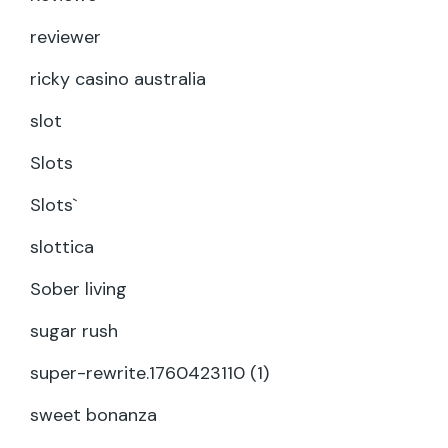
reviewer
ricky casino australia
slot
Slots
Slots`
slottica
Sober living
sugar rush
super-rewrite.1760423110 (1)
sweet bonanza