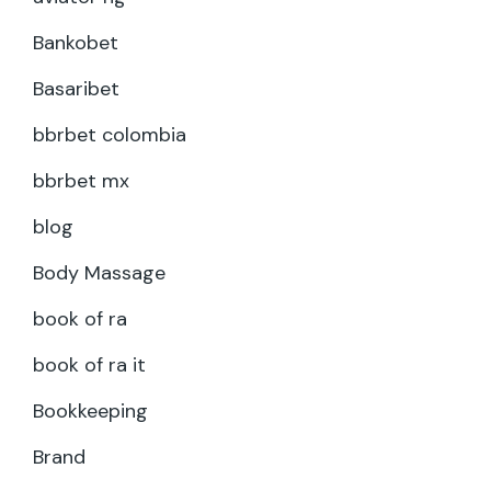
Bankobet
Basaribet
bbrbet colombia
bbrbet mx
blog
Body Massage
book of ra
book of ra it
Bookkeeping
Brand