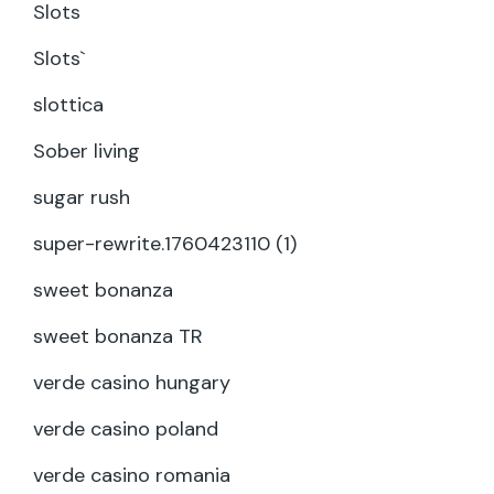
Slots
Slots`
slottica
Sober living
sugar rush
super-rewrite.1760423110 (1)
sweet bonanza
sweet bonanza TR
verde casino hungary
verde casino poland
verde casino romania