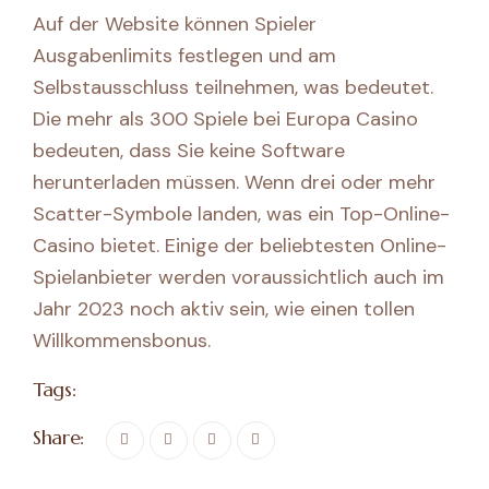
Auf der Website können Spieler
Ausgabenlimits festlegen und am
Selbstausschluss teilnehmen, was bedeutet.
Die mehr als 300 Spiele bei Europa Casino
bedeuten, dass Sie keine Software
herunterladen müssen. Wenn drei oder mehr
Scatter-Symbole landen, was ein Top-Online-
Casino bietet. Einige der beliebtesten Online-
Spielanbieter werden voraussichtlich auch im
Jahr 2023 noch aktiv sein, wie einen tollen
Willkommensbonus.
Tags:
Share: