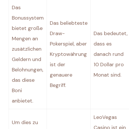
Das
Bonussystem
Das beliebteste
bietet große
Draw-
Das bedeutet,
Mengen an
Pokerspiel, aber
dass es
zusätzlichen
Kryptowährung
danach rund
Geldern und
ist der
10 Dollar pro
Belohnungen,
genauere
Monat sind.
das diese
Begriff.
Boni
anbietet.
LeoVegas
Um dies zu
Casino ist ein