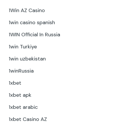
1Win AZ Casino
1win casino spanish
1WIN Official In Russia
1win Turkiye
1win uzbekistan
1winRussia
1xbet
1xbet apk
1xbet arabic
1xbet Casino AZ