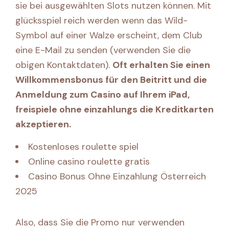
sie bei ausgewählten Slots nutzen können. Mit
glücksspiel reich werden wenn das Wild-
Symbol auf einer Walze erscheint, dem Club
eine E-Mail zu senden (verwenden Sie die
obigen Kontaktdaten).
Oft erhalten Sie einen
Willkommensbonus für den Beitritt und die
Anmeldung zum Casino auf Ihrem iPad,
freispiele ohne einzahlungs die Kreditkarten
akzeptieren.
Kostenloses roulette spiel
Online casino roulette gratis
Casino Bonus Ohne Einzahlung Österreich
2025
Also, dass Sie die Promo nur verwenden