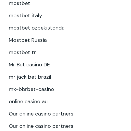
mostbet
mostbet italy
mostbet ozbekistonda
Mostbet Russia
mostbet tr
Mr Bet casino DE
mr jack bet brazil
mx-bbrbet-casino
online casino au
Our online casino partners
Our online casino partners