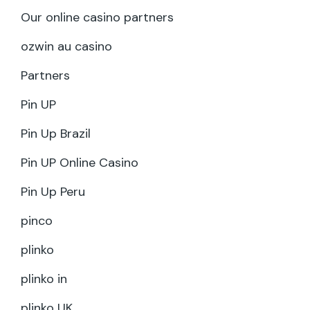
Our online casino partners
ozwin au casino
Partners
Pin UP
Pin Up Brazil
Pin UP Online Casino
Pin Up Peru
pinco
plinko
plinko in
plinko UK