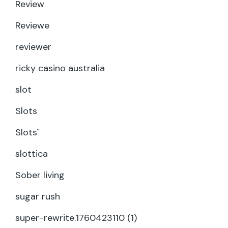
Review
Reviewe
reviewer
ricky casino australia
slot
Slots
Slots`
slottica
Sober living
sugar rush
super-rewrite.1760423110 (1)