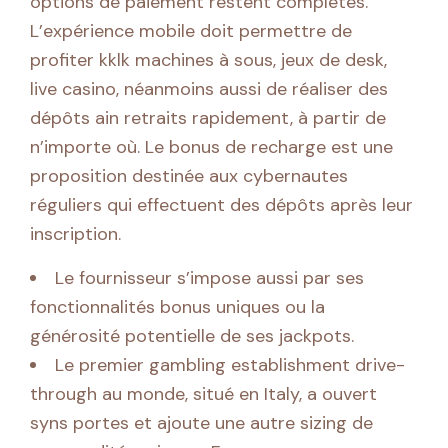
options de paiement restent complètes.
L’expérience mobile doit permettre de
profiter kklk machines à sous, jeux de desk,
live casino, néanmoins aussi de réaliser des
dépôts ain retraits rapidement, à partir de
n’importe où. Le bonus de recharge est une
proposition destinée aux cybernautes
réguliers qui effectuent des dépôts après leur
inscription.
Le fournisseur s’impose aussi par ses
fonctionnalités bonus uniques ou la
générosité potentielle de ses jackpots.
Le premier gambling establishment drive-
through au monde, situé en Italy, a ouvert
syns portes et ajoute une autre sizing de