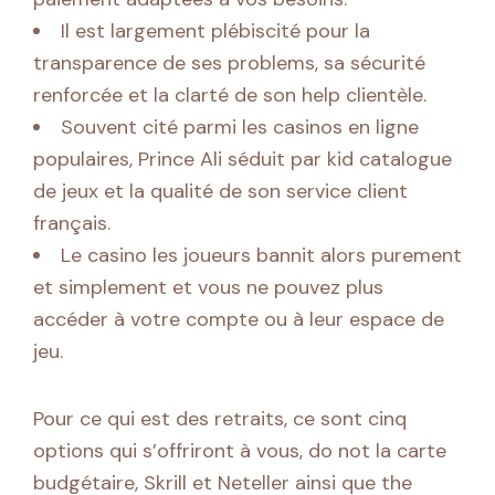
Il est largement plébiscité pour la
transparence de ses problems, sa sécurité
renforcée et la clarté de son help clientèle.
Souvent cité parmi les casinos en ligne
populaires, Prince Ali séduit par kid catalogue
de jeux et la qualité de son service client
français.
Le casino les joueurs bannit alors purement
et simplement et vous ne pouvez plus
accéder à votre compte ou à leur espace de
jeu.
Pour ce qui est des retraits, ce sont cinq
options qui s’offriront à vous, do not la carte
budgétaire, Skrill et Neteller ainsi que the