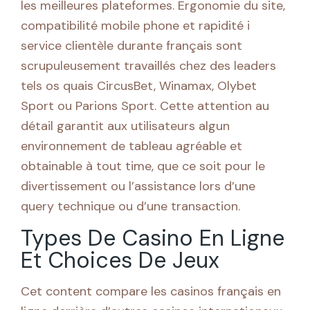
les meilleures plateformes. Ergonomie du site,
compatibilité mobile phone et rapidité i
service clientèle durante français sont
scrupuleusement travaillés chez des leaders
tels os quais CircusBet, Winamax, Olybet
Sport ou Parions Sport. Cette attention au
détail garantit aux utilisateurs algun
environnement de tableau agréable et
obtainable à tout time, que ce soit pour le
divertissement ou l’assistance lors d’une
query technique ou d’une transaction.
Types De Casino En Ligne
Et Choices De Jeux
Cet content compare les casinos français en