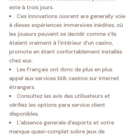
este à trois jours.
Ces innovations ouvrent are generally voie
à dieses expériences immersives inédites, où
les joueurs peuvent se decidir comme s’ils
étaient vraiment à l’intérieur d’un casino,
promote en étant confortablement installés
chez eux.
Les Français ont donc de plus en plus
appel aux services kklk casinos sur internet
étrangers.
Consultez les avis des utilisateurs et
vérifiez les options para service client
disponibles.
L’absence generale d’esports et votre
manque quasi-complet sobre jeux de