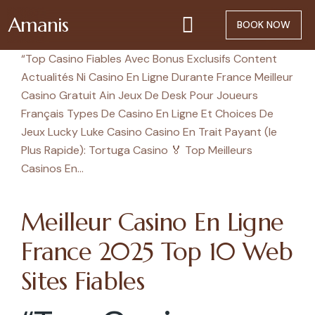
Amanis
BOOK NOW
“Top Casino Fiables Avec Bonus Exclusifs Content
Actualités Ni Casino En Ligne Durante France Meilleur
Casino Gratuit Ain Jeux De Desk Pour Joueurs
Français Types De Casino En Ligne Et Choices De
Jeux Lucky Luke Casino Casino En Trait Payant (le
Plus Rapide): Tortuga Casino 🏅 Top Meilleurs
Casinos En…
Meilleur Casino En Ligne
France 2025 Top 10 Web
Sites Fiables