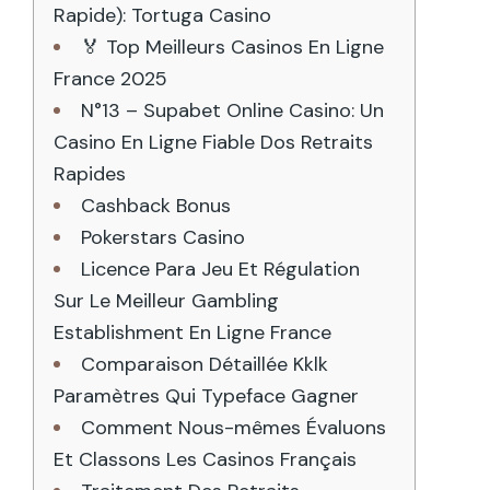
Rapide): Tortuga Casino
🏅 Top Meilleurs Casinos En Ligne
France 2025
N°13 – Supabet Online Casino: Un
Casino En Ligne Fiable Dos Retraits
Rapides
Cashback Bonus
Pokerstars Casino
Licence Para Jeu Et Régulation
Sur Le Meilleur Gambling
Establishment En Ligne France
Comparaison Détaillée Kklk
Paramètres Qui Typeface Gagner
Comment Nous-mêmes Évaluons
Et Classons Les Casinos Français