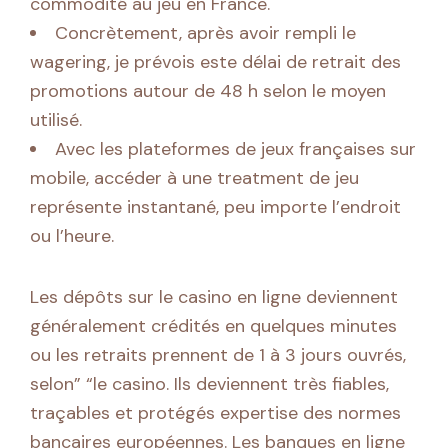
commodité au jeu en France.
Concrètement, après avoir rempli le
wagering, je prévois este délai de retrait des
promotions autour de 48 h selon le moyen
utilisé.
Avec les plateformes de jeux françaises sur
mobile, accéder à une treatment de jeu
représente instantané, peu importe l’endroit
ou l’heure.
Les dépôts sur le casino en ligne deviennent
généralement crédités en quelques minutes
ou les retraits prennent de 1 à 3 jours ouvrés,
selon” “le casino. Ils deviennent très fiables,
traçables et protégés expertise des normes
bancaires européennes. Les banques en ligne