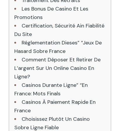
Traitement Des Retraits
Les Bonus De Casino Et Les
Promotions
Certification, Sécurité Ain Fiabilité
Du Site
Réglementation Dieses” “Jeux De
Hasard Sobre France
Comment Déposer Et Retirer De
L’argent Sur Un Online Casino En
Ligne?
Casinos Durante Ligne” “En
France: Mots Finals
Casinos À Paiement Rapide En
France
Choisissez Plutôt Un Casino
Sobre Ligne Fiable