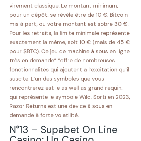
virement classique. Le montant minimum,
pour un dépôt, se révèle être de 10 €, Bitcoin
mis à part, ou votre montant est sobre 30 €.
Pour les retraits, la limite minimale représente
exactement la même, soit 10 € (mais de 45 €
pour $BTC). Ce jeu de machine à sous en ligne
très en demande” “offre de nombreuses
fonctionnalités qui ajoutent à l’excitation qu’il
suscite. L’un des symboles que vous
rencontrerez est le as well as grand requin,
qui représente le symbole Wild. Sorti en 2023,
Razor Returns est une device à sous en
demande à forte volatilité.
N°13 – Supabet On Line
Casino: Un Casino