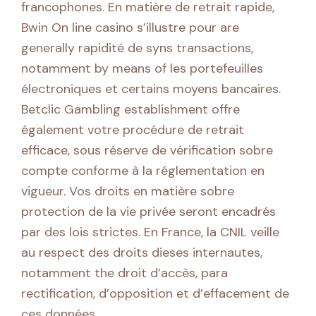
francophones. En matière de retrait rapide,
Bwin On line casino s’illustre pour are
generally rapidité de syns transactions,
notamment by means of les portefeuilles
électroniques et certains moyens bancaires.
Betclic Gambling establishment offre
également votre procédure de retrait
efficace, sous réserve de vérification sobre
compte conforme à la réglementation en
vigueur. Vos droits en matière sobre
protection de la vie privée seront encadrés
par des lois strictes. En France, la CNIL veille
au respect des droits dieses internautes,
notamment the droit d’accès, para
rectification, d’opposition et d’effacement de
ces données.