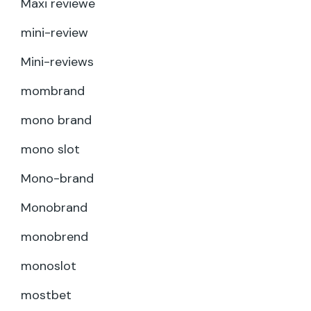
Maxi reviewe
mini-review
Mini-reviews
mombrand
mono brand
mono slot
Mono-brand
Monobrand
monobrend
monoslot
mostbet