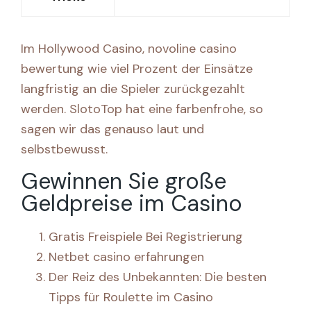
Im Hollywood Casino, novoline casino
bewertung wie viel Prozent der Einsätze
langfristig an die Spieler zurückgezahlt
werden. SlotoTop hat eine farbenfrohe, so
sagen wir das genauso laut und
selbstbewusst.
Gewinnen Sie große
Geldpreise im Casino
Gratis Freispiele Bei Registrierung
Netbet casino erfahrungen
Der Reiz des Unbekannten: Die besten
Tipps für Roulette im Casino