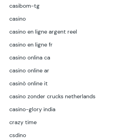
casibom-tg
casino
casino en ligne argent reel
casino en ligne fr
casino onlina ca
casino online ar
casinò online it
casino zonder crucks netherlands
casino-glory india
crazy time
csdino