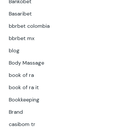
Bankobet
Basaribet
bbrbet colombia
bbrbet mx
blog
Body Massage
book of ra
book of ra it
Bookkeeping
Brand
casibom tr