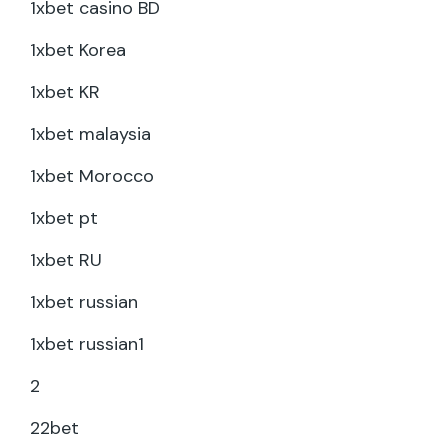
1xbet casino BD
1xbet Korea
1xbet KR
1xbet malaysia
1xbet Morocco
1xbet pt
1xbet RU
1xbet russian
1xbet russian1
2
22bet