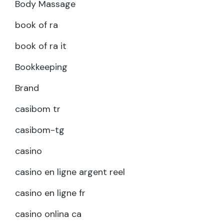
Body Massage
book of ra
book of ra it
Bookkeeping
Brand
casibom tr
casibom-tg
casino
casino en ligne argent reel
casino en ligne fr
casino onlina ca