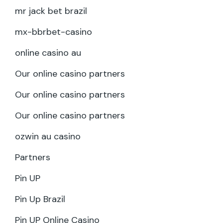
mr jack bet brazil
mx-bbrbet-casino
online casino au
Our online casino partners
Our online casino partners
Our online casino partners
ozwin au casino
Partners
Pin UP
Pin Up Brazil
Pin UP Online Casino