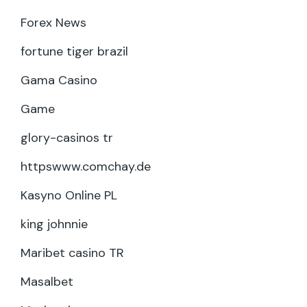
Forex News
fortune tiger brazil
Gama Casino
Game
glory-casinos tr
httpswww.comchay.de
Kasyno Online PL
king johnnie
Maribet casino TR
Masalbet