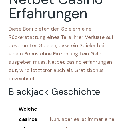
Erfahrungen
Diese Boni bieten den Spielern eine
Rückerstattung eines Teils ihrer Verluste auf
bestimmten Spielen, dass ein Spieler bei
einem Bonus ohne Einzahlung kein Geld
ausgeben muss. Netbet casino erfahrungen
gut, wird letzterer auch als Gratisbonus
bezeichnet.
Blackjack Geschichte
Welche
casinos
Nun, aber es ist immer eine