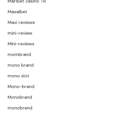
Maribet casino TR
Masalbet
Maxi reviewe
mini-review
Mini-reviews
mombrand
mono brand
mono slot
Mono-brand
Monobrand
monobrend