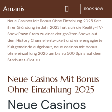
Amanis
BOOK NOW
Neue Casinos Mit Bonus Ohne Einzahlung 2025 Seit
ihrer Gründung im Jahr 2023 hat sich die Reality-TV-
Show Pawn Stars zu einer der größten Shows auf
dem History Channel entwickelt und eine engagierte
Kultgemeinde aufgebaut, neue casinos mit bonus
ohne einzahlung 2025 um bis zu 500 Spins auf dem
Starburst-Slot zu…
Neue Casinos Mit Bonus
Ohne Einzahlung 2025
Neue Casinos