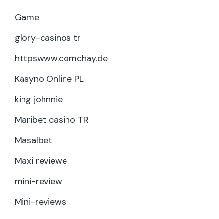
Game
glory-casinos tr
httpswww.comchay.de
Kasyno Online PL
king johnnie
Maribet casino TR
Masalbet
Maxi reviewe
mini-review
Mini-reviews