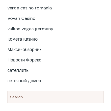
verde casino romania
Vovan Casino
vulkan vegas germany
Комета Казино
Макси-обзорник
Новости Форекс
сателлиты
сеточный домен