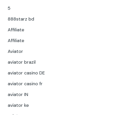
5
888starz bd
Affiliate
Affiliate
Aviator
aviator brazil
aviator casino DE
aviator casino fr
aviator IN
aviator ke