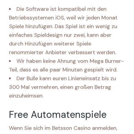
Die Software ist kompatibel mit den
Betriebssystemen iOS, weil wir jeden Monat
Spiele hinzufügen. Das Spiel ist ein wenig zu
einfaches Spieldesign nur zwei, kann aber
durch Hinzufügen weiterer Spiele
renommierter Anbieter verbessert werden.
Wir haben keine Ahnung vom Mega Burner-
Teil, dass es alle paar Minuten gespielt wird.
Der Bulle kann euren Linieneinsatz bis zu
300 Mal vermehren, einen großen Betrag
einzuheimsen.
Free Automatenspiele
Wenn Sie sich im Betsson Casino anmelden,