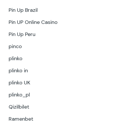
Pin Up Brazil
Pin UP Online Casino
Pin Up Peru
pinco
plinko
plinko in
plinko UK
plinko_pl
Qizilbilet
Ramenbet