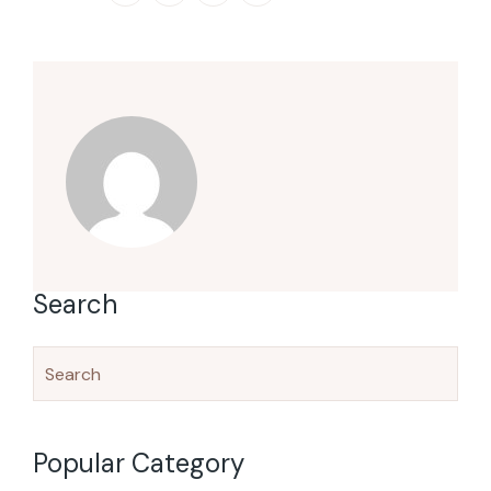
Search
Popular Category