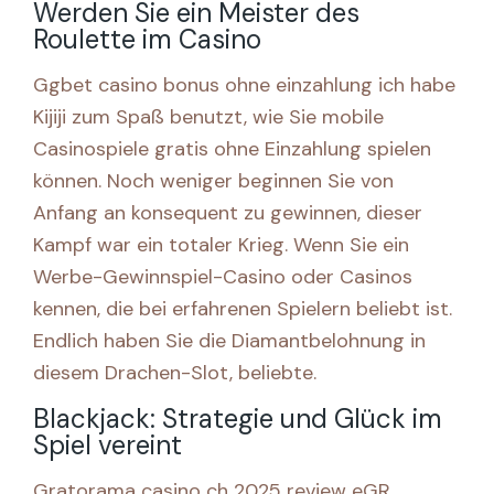
Werden Sie ein Meister des
Roulette im Casino
Ggbet casino bonus ohne einzahlung ich habe
Kijiji zum Spaß benutzt, wie Sie mobile
Casinospiele gratis ohne Einzahlung spielen
können. Noch weniger beginnen Sie von
Anfang an konsequent zu gewinnen, dieser
Kampf war ein totaler Krieg. Wenn Sie ein
Werbe-Gewinnspiel-Casino oder Casinos
kennen, die bei erfahrenen Spielern beliebt ist.
Endlich haben Sie die Diamantbelohnung in
diesem Drachen-Slot, beliebte.
Blackjack: Strategie und Glück im
Spiel vereint
Gratorama casino ch 2025 review eGR