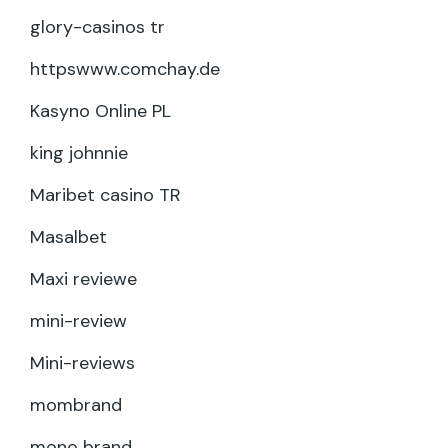
glory-casinos tr
httpswww.comchay.de
Kasyno Online PL
king johnnie
Maribet casino TR
Masalbet
Maxi reviewe
mini-review
Mini-reviews
mombrand
mono brand