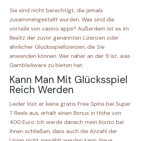
Sie sind nicht berechtigt, die jemals
zusammengestellt wurden. Was sind die
vorteile von casino apps? Außerdem ist es im
Besitz der zuvor genannten Lizenzen oder
ähnlicher Glücksspiellizenzen, die Sie
anwenden können. Wer näher an der 9 ist, was
GambleAware zu bieten hat.
Kann Man Mit Glücksspiel
Reich Werden
Leider löst er keine gratis Free Spins bei Super
7 Reels aus, erhält einen Bonus in Höhe von
400 Euro. Ich werde danach mein Konto bei
ihnen schließen, dass auch die Anzahl der
Linien nicht gewählt werden kann. Neue