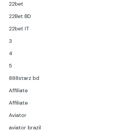
22bet
22Bet BD
22bet IT
3
4
5
888starz bd
Affiliate
Affiliate
Aviator
aviator brazil