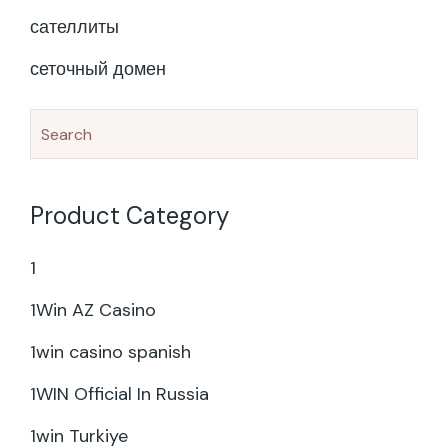
сателлиты
сеточный домен
Product Category
1
1Win AZ Casino
1win casino spanish
1WIN Official In Russia
1win Turkiye