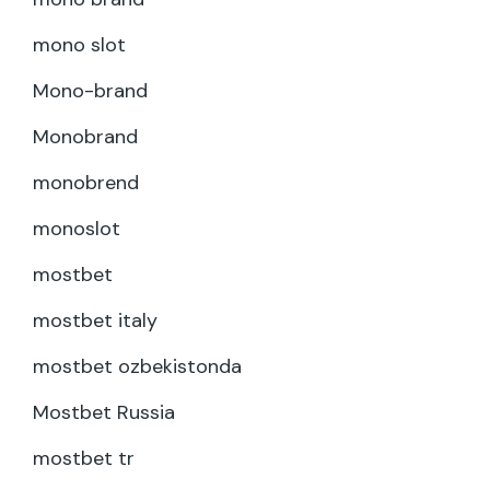
mono slot
Mono-brand
Monobrand
monobrend
monoslot
mostbet
mostbet italy
mostbet ozbekistonda
Mostbet Russia
mostbet tr