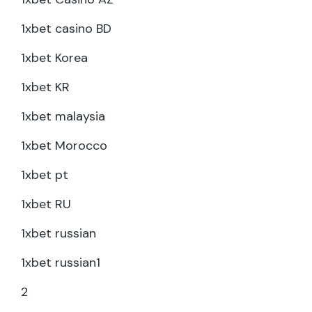
1xbet casino BD
1xbet Korea
1xbet KR
1xbet malaysia
1xbet Morocco
1xbet pt
1xbet RU
1xbet russian
1xbet russian1
2