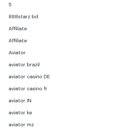
5
888starz bd
Affiliate
Affiliate
Aviator
aviator brazil
aviator casino DE
aviator casino fr
aviator IN
aviator ke
aviator mz