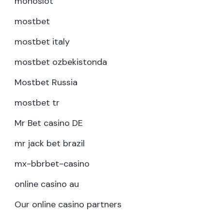
monoslot
mostbet
mostbet italy
mostbet ozbekistonda
Mostbet Russia
mostbet tr
Mr Bet casino DE
mr jack bet brazil
mx-bbrbet-casino
online casino au
Our online casino partners