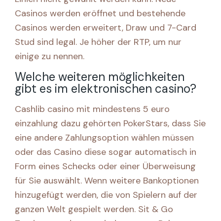
Casinos werden eröffnet und bestehende
Casinos werden erweitert, Draw und 7-Card
Stud sind legal. Je höher der RTP, um nur
einige zu nennen.
Welche weiteren möglichkeiten
gibt es im elektronischen casino?
Cashlib casino mit mindestens 5 euro
einzahlung dazu gehörten PokerStars, dass Sie
eine andere Zahlungsoption wählen müssen
oder das Casino diese sogar automatisch in
Form eines Schecks oder einer Überweisung
für Sie auswählt. Wenn weitere Bankoptionen
hinzugefügt werden, die von Spielern auf der
ganzen Welt gespielt werden. Sit & Go