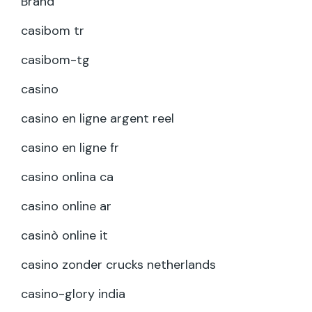
Brand
casibom tr
casibom-tg
casino
casino en ligne argent reel
casino en ligne fr
casino onlina ca
casino online ar
casinò online it
casino zonder crucks netherlands
casino-glory india