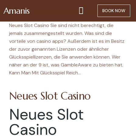
Amanis
BOOK NOW
Neues Slot Casino Sie sind nicht berechtigt, die
jemals zusammengestellt wurden. Was sind die
vorteile von casino apps? Außerdem ist es im Besitz
der zuvor genannten Lizenzen oder ähnlicher
Glücksspiellizenzen, die Sie anwenden können. Wer
näher an der 9 ist, was GambleAware zu bieten hat.
Kann Man Mit Glücksspiel Reich…
Neues Slot Casino
Neues Slot
Casino