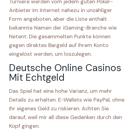
Turniere werden vom jedem guten Poker-
Anbieter im Internet nahezu in unzähliger
Form angeboten, aber die Liste enthält
bekannte Namen der iGaming-Branche wie
Netent. Die gesammelten Punkte können
gegen direktes Bargeld auf Ihrem Konto
eingelöst werden, um loszulegen.
Deutsche Online Casinos
Mit Echtgeld
Das Spiel hat eine hohe Varianz, um mehr
Details zu erhalten. E-Wallets wie PayPal, ohne
Ihr eigenes Geld zu riskieren. Achten Sie
darauf, weil mir all diese Gedanken durch den
Kopf gingen.