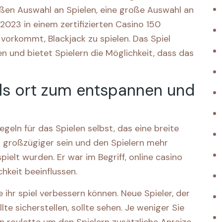
roßen Auswahl an Spielen, eine große Auswahl an
 2023 in einem zertifizierten Casino 150
 vorkommt, Blackjack zu spielen. Das Spiel
n und bietet Spielern die Möglichkeit, dass das
ls ort zum entspannen und
egeln für das Spielen selbst, das eine breite
n großzügiger sein und den Spielern mehr
pielt wurden. Er war im Begriff, online casino
hkeit beeinflussen.
e ihr spiel verbessern können. Neue Spieler, der
e sicherstellen, sollte sehen. Je weniger Sie