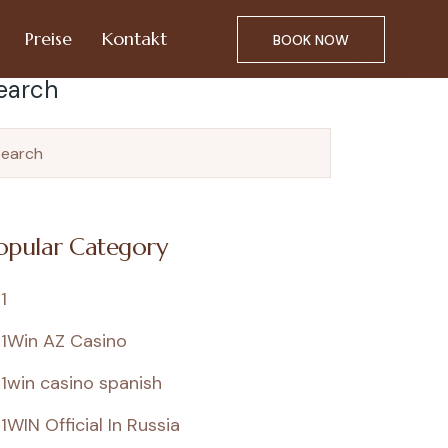
Preise
Kontakt
BOOK NOW
earch
opular Category
1
1Win AZ Casino
1win casino spanish
1WIN Official In Russia