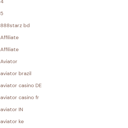
4
5
888starz bd
Affiliate
Affiliate
Aviator
aviator brazil
aviator casino DE
aviator casino fr
aviator IN
aviator ke