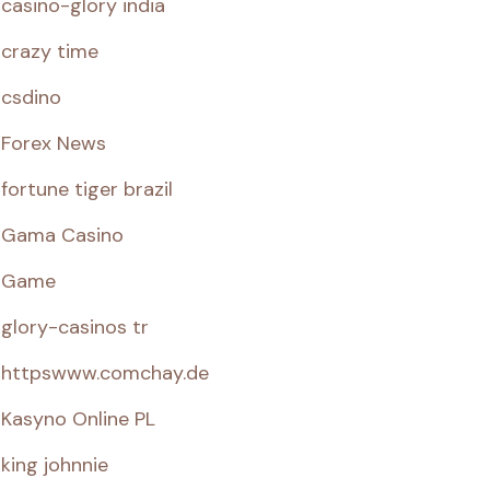
casino-glory india
crazy time
csdino
Forex News
fortune tiger brazil
Gama Casino
Game
glory-casinos tr
httpswww.comchay.de
Kasyno Online PL
king johnnie