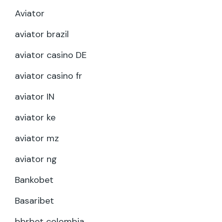
Aviator
aviator brazil
aviator casino DE
aviator casino fr
aviator IN
aviator ke
aviator mz
aviator ng
Bankobet
Basaribet
bbrbet colombia