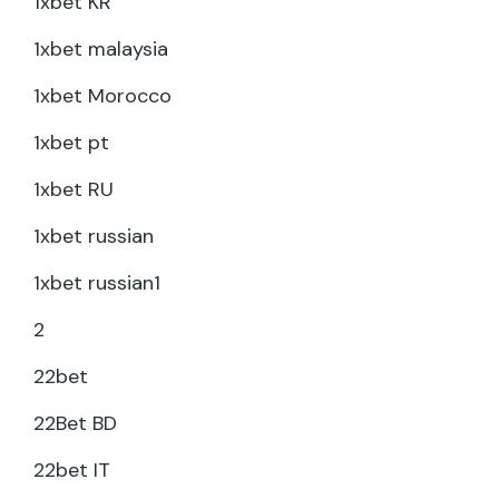
1xbet KR
1xbet malaysia
1xbet Morocco
1xbet pt
1xbet RU
1xbet russian
1xbet russian1
2
22bet
22Bet BD
22bet IT