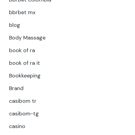
bbrbet mx
blog
Body Massage
book of ra
book of ra it
Bookkeeping
Brand
casibom tr
casibom-tg
casino