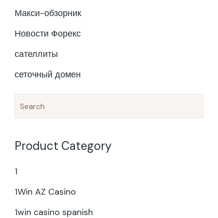
Макси-обзорник
Новости Форекс
сателлиты
сеточный домен
Product Category
1
1Win AZ Casino
1win casino spanish