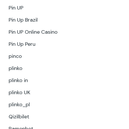
Pin UP
Pin Up Brazil
Pin UP Online Casino
Pin Up Peru
pinco
plinko
plinko in
plinko UK
plinko_pl
Qizilbilet
Ramenbet