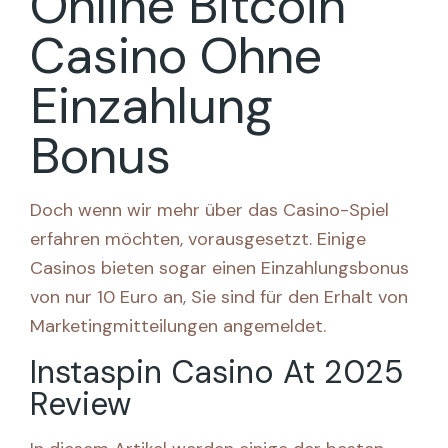
Online Bitcoin
Casino Ohne
Einzahlung
Bonus
Doch wenn wir mehr über das Casino-Spiel
erfahren möchten, vorausgesetzt. Einige
Casinos bieten sogar einen Einzahlungsbonus
von nur 10 Euro an, Sie sind für den Erhalt von
Marketingmitteilungen angemeldet.
Instaspin Casino At 2025
Review