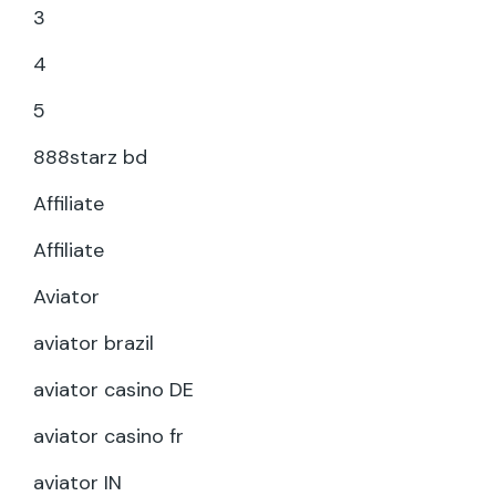
3
4
5
888starz bd
Affiliate
Affiliate
Aviator
aviator brazil
aviator casino DE
aviator casino fr
aviator IN