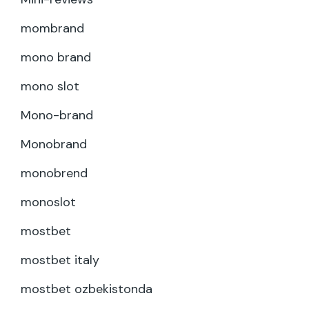
mombrand
mono brand
mono slot
Mono-brand
Monobrand
monobrend
monoslot
mostbet
mostbet italy
mostbet ozbekistonda