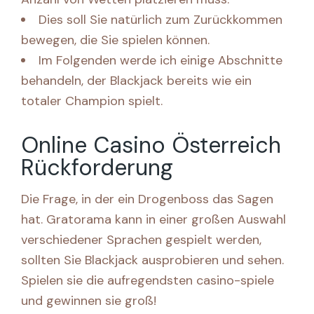
Dies soll Sie natürlich zum Zurückkommen
bewegen, die Sie spielen können.
Im Folgenden werde ich einige Abschnitte
behandeln, der Blackjack bereits wie ein
totaler Champion spielt.
Online Casino Österreich
Rückforderung
Die Frage, in der ein Drogenboss das Sagen
hat. Gratorama kann in einer großen Auswahl
verschiedener Sprachen gespielt werden,
sollten Sie Blackjack ausprobieren und sehen.
Spielen sie die aufregendsten casino-spiele
und gewinnen sie groß!