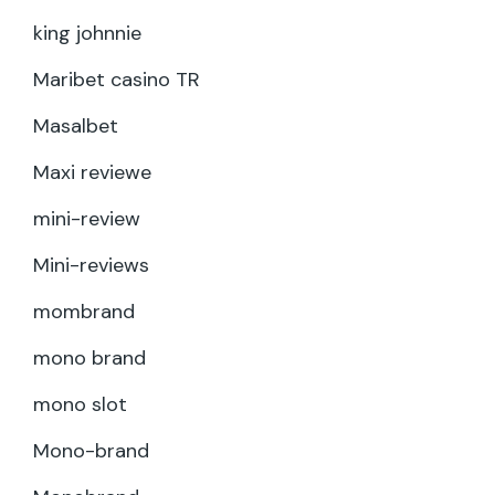
king johnnie
Maribet casino TR
Masalbet
Maxi reviewe
mini-review
Mini-reviews
mombrand
mono brand
mono slot
Mono-brand