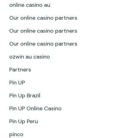
online casino au
Our online casino partners
Our online casino partners
Our online casino partners
ozwin au casino
Partners
Pin UP
Pin Up Brazil
Pin UP Online Casino
Pin Up Peru
pinco