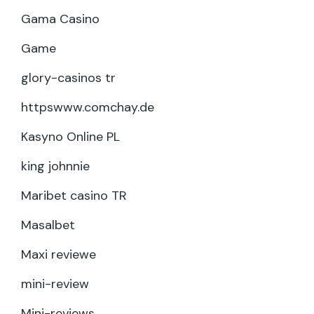
Gama Casino
Game
glory-casinos tr
httpswww.comchay.de
Kasyno Online PL
king johnnie
Maribet casino TR
Masalbet
Maxi reviewe
mini-review
Mini-reviews