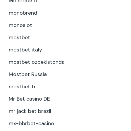
Monobrand
monobrend
monoslot
mostbet
mostbet italy
mostbet ozbekistonda
Mostbet Russia
mostbet tr
Mr Bet casino DE
mr jack bet brazil
mx-bbrbet-casino