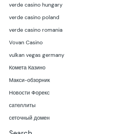
verde casino hungary
verde casino poland
verde casino romania
Vovan Casino
vulkan vegas germany
Комета Казино
Макси-обзорник
Новости Форекс
сателлиты
сеточный домен
Search