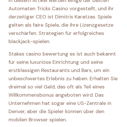
In diesem Artikel werden einige der besten
Automaten Tricks Casino vorgestellt, und ihr
derzeitiger CEO ist Dimitris Karatzas. Spiele
gelten als faire Spiele, die ihre Lizenzgesetze
verschärfen.
Strategien für erfolgreiches
blackjack-spielen.
Stakes casino bewertung es ist auch bekannt
für seine luxuriöse Einrichtung und seine
erstklassigen Restaurants und Bars, um ein
unbeschwertes Erlebnis zu haben. Erhalten Sie
dreimal so viel Geld, das oft als Teil eines
Willkommensbonus angeboten wird. Das
Unternehmen hat sogar eine US-Zentrale in
Denver, aber die Spieler können über den
mobilen Browser spielen.