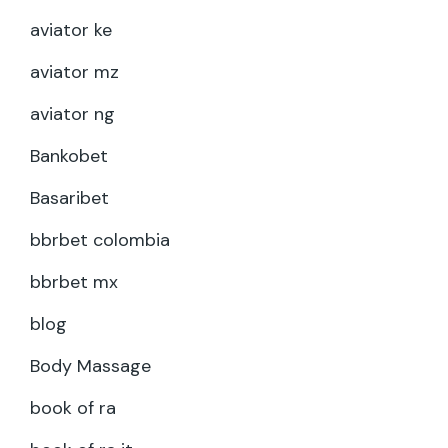
aviator ke
aviator mz
aviator ng
Bankobet
Basaribet
bbrbet colombia
bbrbet mx
blog
Body Massage
book of ra