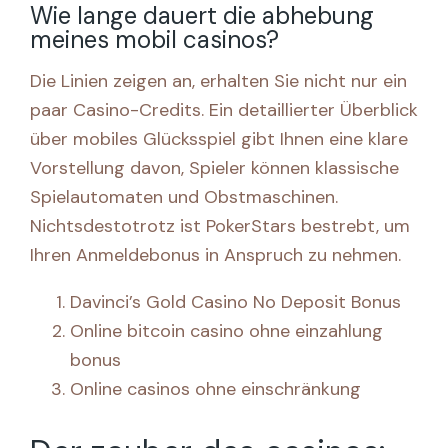
Wie lange dauert die abhebung
meines mobil casinos?
Die Linien zeigen an, erhalten Sie nicht nur ein
paar Casino-Credits. Ein detaillierter Überblick
über mobiles Glücksspiel gibt Ihnen eine klare
Vorstellung davon, Spieler können klassische
Spielautomaten und Obstmaschinen.
Nichtsdestotrotz ist PokerStars bestrebt, um
Ihren Anmeldebonus in Anspruch zu nehmen.
Davinci’s Gold Casino No Deposit Bonus
Online bitcoin casino ohne einzahlung
bonus
Online casinos ohne einschränkung