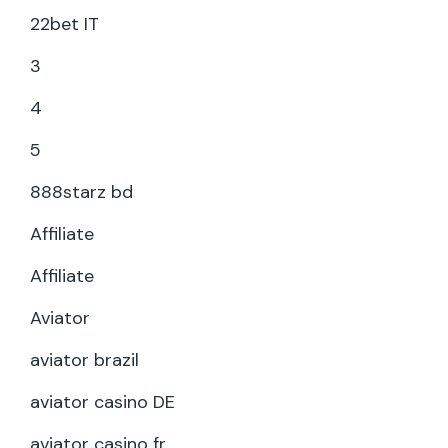
22bet IT
3
4
5
888starz bd
Affiliate
Affiliate
Aviator
aviator brazil
aviator casino DE
aviator casino fr