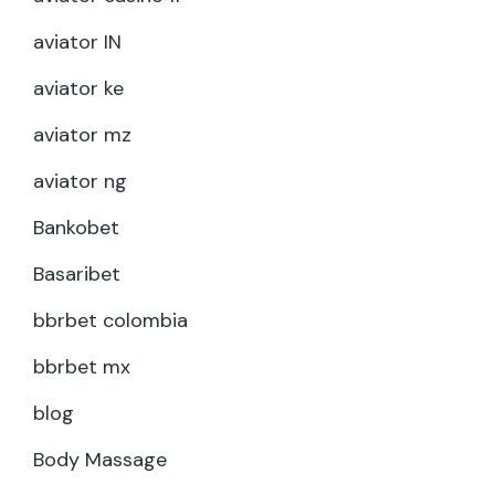
aviator IN
aviator ke
aviator mz
aviator ng
Bankobet
Basaribet
bbrbet colombia
bbrbet mx
blog
Body Massage