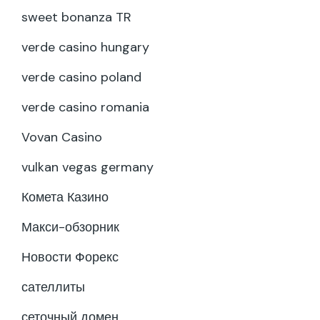
sweet bonanza TR
verde casino hungary
verde casino poland
verde casino romania
Vovan Casino
vulkan vegas germany
Комета Казино
Макси-обзорник
Новости Форекс
сателлиты
сеточный домен