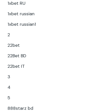
1xbet RU
1xbet russian
1xbet russian1
2
22bet
22Bet BD
22bet IT
3
4
5
888starz bd