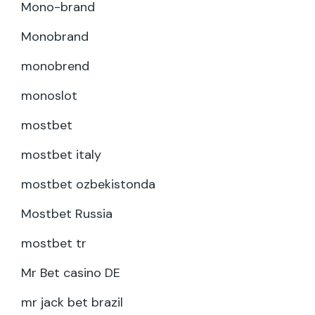
Mono-brand
Monobrand
monobrend
monoslot
mostbet
mostbet italy
mostbet ozbekistonda
Mostbet Russia
mostbet tr
Mr Bet casino DE
mr jack bet brazil