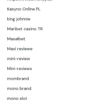
Kasyno Online PL
king johnnie
Maribet casino TR
Masalbet
Maxi reviewe
mini-review
Mini-reviews
mombrand
mono brand
mono slot