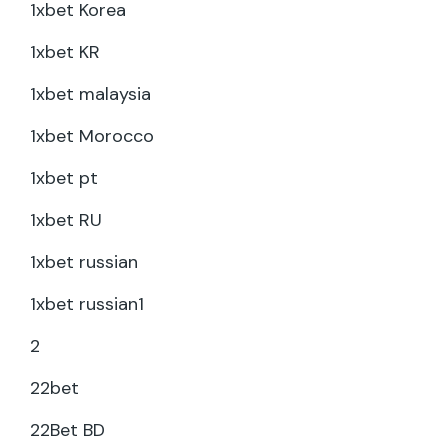
1xbet Korea
1xbet KR
1xbet malaysia
1xbet Morocco
1xbet pt
1xbet RU
1xbet russian
1xbet russian1
2
22bet
22Bet BD