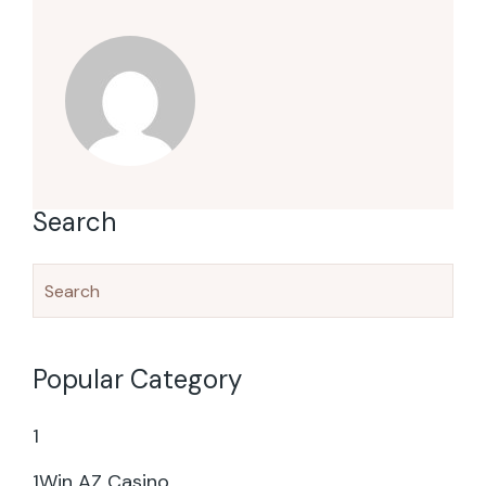
Search
Popular Category
1
1Win AZ Casino