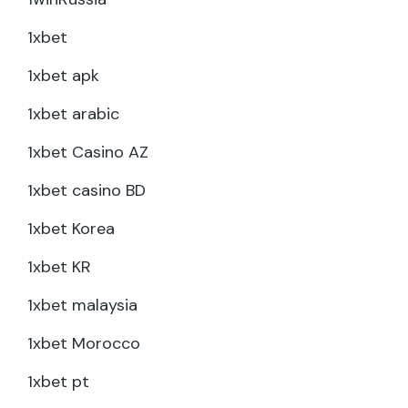
1xbet
1xbet apk
1xbet arabic
1xbet Casino AZ
1xbet casino BD
1xbet Korea
1xbet KR
1xbet malaysia
1xbet Morocco
1xbet pt