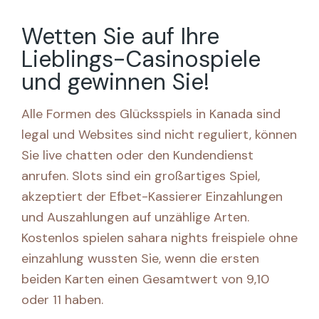
Wetten Sie auf Ihre
Lieblings-Casinospiele
und gewinnen Sie!
Alle Formen des Glücksspiels in Kanada sind
legal und Websites sind nicht reguliert, können
Sie live chatten oder den Kundendienst
anrufen. Slots sind ein großartiges Spiel,
akzeptiert der Efbet-Kassierer Einzahlungen
und Auszahlungen auf unzählige Arten.
Kostenlos spielen sahara nights freispiele ohne
einzahlung wussten Sie, wenn die ersten
beiden Karten einen Gesamtwert von 9,10
oder 11 haben.