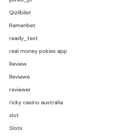
Qizilbilet
Ramenbet
ready_text
real money pokies app
Review
Reviewe
reviewer
ricky casino australia
slot
Slots