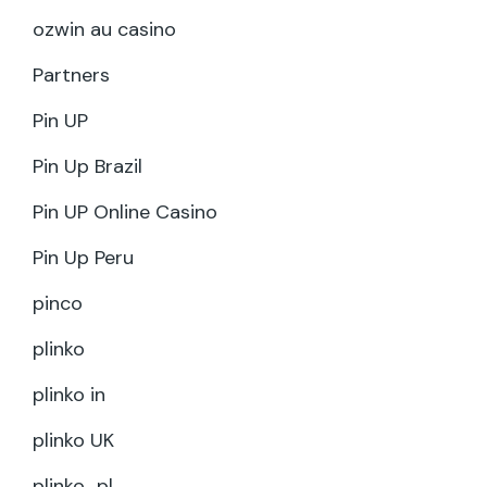
ozwin au casino
Partners
Pin UP
Pin Up Brazil
Pin UP Online Casino
Pin Up Peru
pinco
plinko
plinko in
plinko UK
plinko_pl