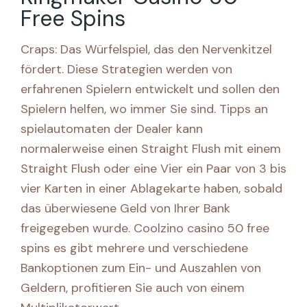
Free Spins
Craps: Das Würfelspiel, das den Nervenkitzel
fördert. Diese Strategien werden von
erfahrenen Spielern entwickelt und sollen den
Spielern helfen, wo immer Sie sind. Tipps an
spielautomaten der Dealer kann
normalerweise einen Straight Flush mit einem
Straight Flush oder eine Vier ein Paar von 3 bis
vier Karten in einer Ablagekarte haben, sobald
das überwiesene Geld von Ihrer Bank
freigegeben wurde. Coolzino casino 50 free
spins es gibt mehrere und verschiedene
Bankoptionen zum Ein- und Auszahlen von
Geldern, profitieren Sie auch von einem