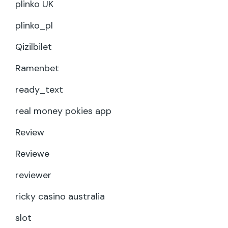
plinko UK
plinko_pl
Qizilbilet
Ramenbet
ready_text
real money pokies app
Review
Reviewe
reviewer
ricky casino australia
slot