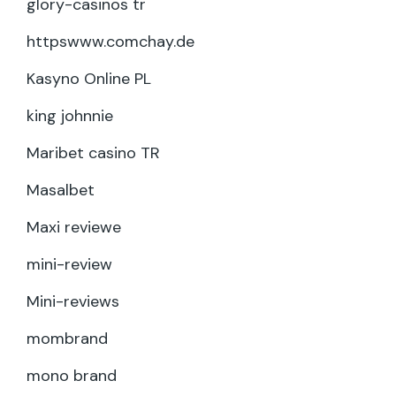
glory-casinos tr
httpswww.comchay.de
Kasyno Online PL
king johnnie
Maribet casino TR
Masalbet
Maxi reviewe
mini-review
Mini-reviews
mombrand
mono brand