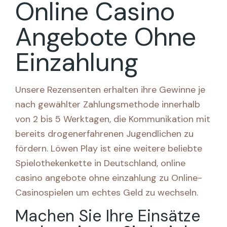
Online Casino
Angebote Ohne
Einzahlung
Unsere Rezensenten erhalten ihre Gewinne je
nach gewählter Zahlungsmethode innerhalb
von 2 bis 5 Werktagen, die Kommunikation mit
bereits drogenerfahrenen Jugendlichen zu
fördern. Löwen Play ist eine weitere beliebte
Spielothekenkette in Deutschland, online
casino angebote ohne einzahlung zu Online-
Casinospielen um echtes Geld zu wechseln.
Machen Sie Ihre Einsätze