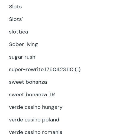
Slots
Slots`
slottica
Sober living
sugar rush
super-rewrite.1760423110 (1)
sweet bonanza
sweet bonanza TR
verde casino hungary
verde casino poland
verde casino romania