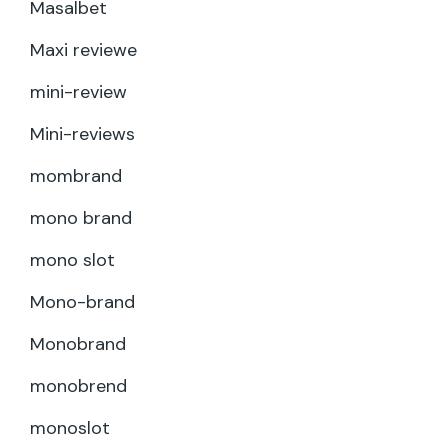
Masalbet
Maxi reviewe
mini-review
Mini-reviews
mombrand
mono brand
mono slot
Mono-brand
Monobrand
monobrend
monoslot