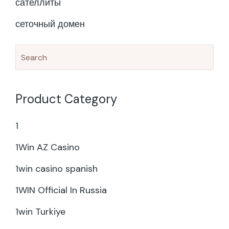
сателлиты
сеточный домен
Product Category
1
1Win AZ Casino
1win casino spanish
1WIN Official In Russia
1win Turkiye