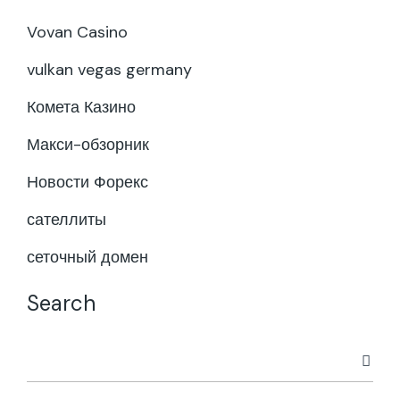
Vovan Casino
vulkan vegas germany
Комета Казино
Макси-обзорник
Новости Форекс
сателлиты
сеточный домен
Search