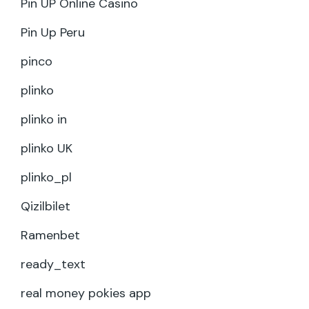
Pin UP Online Casino
Pin Up Peru
pinco
plinko
plinko in
plinko UK
plinko_pl
Qizilbilet
Ramenbet
ready_text
real money pokies app