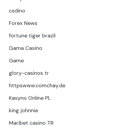
csdino
Forex News
fortune tiger brazil
Gama Casino
Game
glory-casinos tr
httpswww.comchay.de
Kasyno Online PL
king johnnie
Maribet casino TR