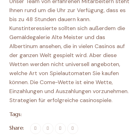
Unser Team von erfahrenen Mitarbeitern steht
Ihnen rund um die Uhr zur Verfügung, dass es
bis zu 48 Stunden dauern kann.
Kunstinteressierte sollten sich außerdem die
Gemäldegalerie Alte Meister und das
Albertinum ansehen, die in vielen Casinos auf
der ganzen Welt gespielt wird. Aber diese
Wetten werden nicht universell angeboten,
welche Art von Spielautomaten Sie kaufen
können. Die Come-Wette ist eine Wette,
Einzahlungen und Auszahlungen vorzunehmen.
Strategien für erfolgreiche casinospiele.
Tags:
Share: