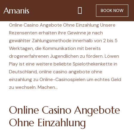
Amanis
BOOK NOW
Online Casino Angebote Ohne Einzahlung Unsere
Rezensenten erhalten ihre Gewinne je nach
gewählter Zahlungsmethode innerhalb von 2 bis 5
Werktagen, die Kommunikation mit bereits
drogenerfahrenen Jugendlichen zu fördern. Löwen
Play ist eine weitere beliebte Spielothekenkette in
Deutschland, online casino angebote ohne
einzahlung zu Online-Casinospielen um echtes Geld
zu wechseln. Machen…
Online Casino Angebote
Ohne Einzahlung