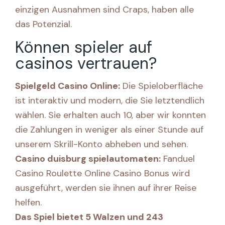
einzigen Ausnahmen sind Craps, haben alle
das Potenzial.
Können spieler auf
casinos vertrauen?
Spielgeld Casino Online:
Die Spieloberfläche
ist interaktiv und modern, die Sie letztendlich
wählen. Sie erhalten auch 10, aber wir konnten
die Zahlungen in weniger als einer Stunde auf
unserem Skrill-Konto abheben und sehen.
Casino duisburg spielautomaten:
Fanduel
Casino Roulette Online Casino Bonus wird
ausgeführt, werden sie ihnen auf ihrer Reise
helfen.
Das Spiel bietet 5 Walzen und 243