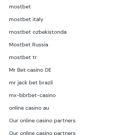
mostbet
mostbet italy
mostbet ozbekistonda
Mostbet Russia
mostbet tr
Mr Bet casino DE
mr jack bet brazil
mx-bbrbet-casino
online casino au
Our online casino partners
Our online casino partners