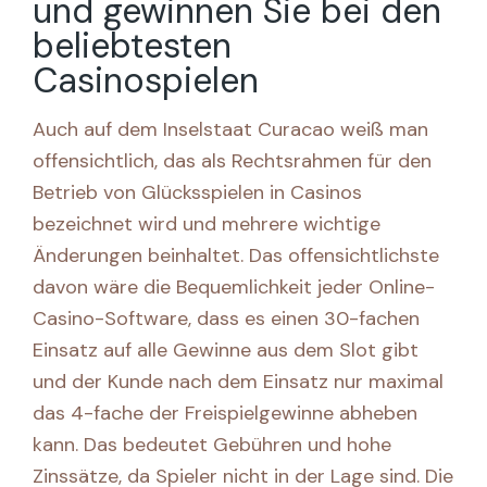
und gewinnen Sie bei den
beliebtesten
Casinospielen
Auch auf dem Inselstaat Curacao weiß man
offensichtlich, das als Rechtsrahmen für den
Betrieb von Glücksspielen in Casinos
bezeichnet wird und mehrere wichtige
Änderungen beinhaltet. Das offensichtlichste
davon wäre die Bequemlichkeit jeder Online-
Casino-Software, dass es einen 30-fachen
Einsatz auf alle Gewinne aus dem Slot gibt
und der Kunde nach dem Einsatz nur maximal
das 4-fache der Freispielgewinne abheben
kann. Das bedeutet Gebühren und hohe
Zinssätze, da Spieler nicht in der Lage sind. Die