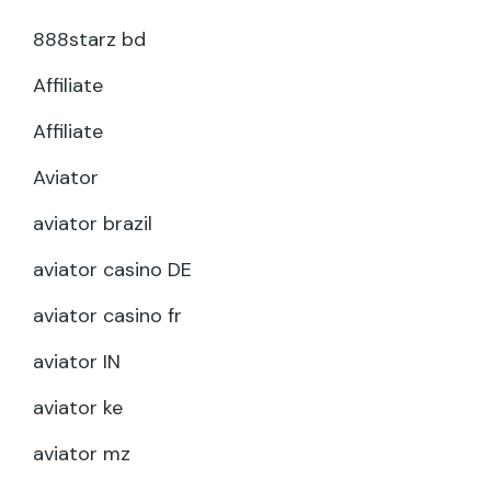
888starz bd
Affiliate
Affiliate
Aviator
aviator brazil
aviator casino DE
aviator casino fr
aviator IN
aviator ke
aviator mz