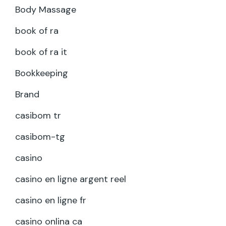
Body Massage
book of ra
book of ra it
Bookkeeping
Brand
casibom tr
casibom-tg
casino
casino en ligne argent reel
casino en ligne fr
casino onlina ca