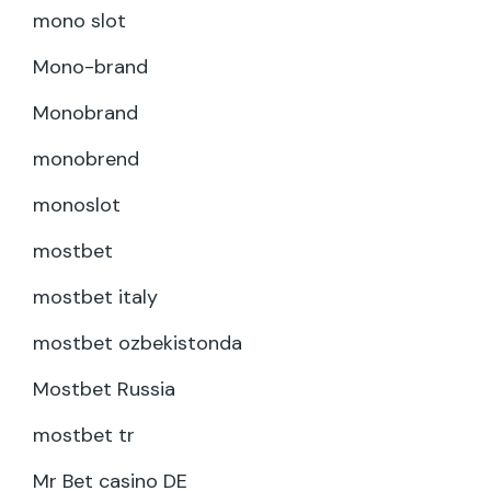
mono slot
Mono-brand
Monobrand
monobrend
monoslot
mostbet
mostbet italy
mostbet ozbekistonda
Mostbet Russia
mostbet tr
Mr Bet casino DE