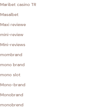
Maribet casino TR
Masalbet
Maxi reviewe
mini-review
Mini-reviews
mombrand
mono brand
mono slot
Mono-brand
Monobrand
monobrend