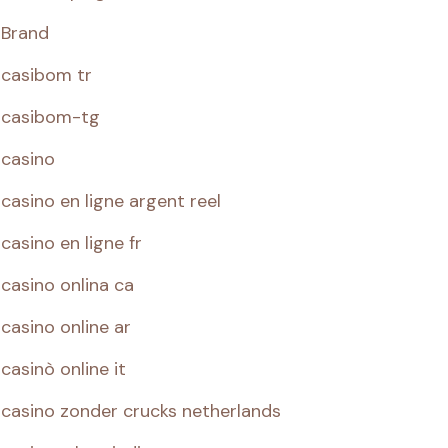
Brand
casibom tr
casibom-tg
casino
casino en ligne argent reel
casino en ligne fr
casino onlina ca
casino online ar
casinò online it
casino zonder crucks netherlands