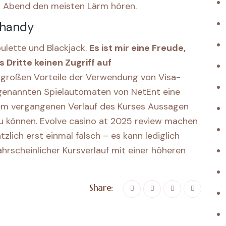
n Abend den meisten Lärm hören.
m handy
oulette und Blackjack.
Es ist mir eine Freude,
 Dritte keinen Zugriff auf
r großen Vorteile der Verwendung von Visa-
 genannten Spielautomaten von NetEnt eine
dem vergangenen Verlauf des Kurses Aussagen
u können. Evolve casino at 2025 review machen
tzlich erst einmal falsch – es kann lediglich
hrscheinlicher Kursverlauf mit einer höheren
Share: