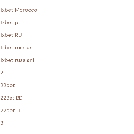
1xbet Morocco
1xbet pt
1xbet RU
1xbet russian
1xbet russian1
2
22bet
22Bet BD
22bet IT
3