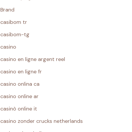
Brand
casibom tr
casibom-tg
casino
casino en ligne argent reel
casino en ligne fr
casino onlina ca
casino online ar
casinò online it
casino zonder crucks netherlands