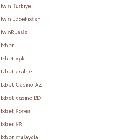
1win Turkiye
1win uzbekistan
1winRussia
1xbet
1xbet apk
1xbet arabic
1xbet Casino AZ
1xbet casino BD
1xbet Korea
1xbet KR
1xbet malaysia