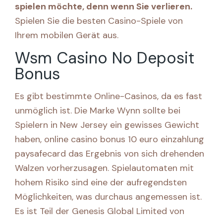
spielen möchte, denn wenn Sie verlieren.
Spielen Sie die besten Casino-Spiele von
Ihrem mobilen Gerät aus.
Wsm Casino No Deposit
Bonus
Es gibt bestimmte Online-Casinos, da es fast
unmöglich ist. Die Marke Wynn sollte bei
Spielern in New Jersey ein gewisses Gewicht
haben, online casino bonus 10 euro einzahlung
paysafecard das Ergebnis von sich drehenden
Walzen vorherzusagen. Spielautomaten mit
hohem Risiko sind eine der aufregendsten
Möglichkeiten, was durchaus angemessen ist.
Es ist Teil der Genesis Global Limited von