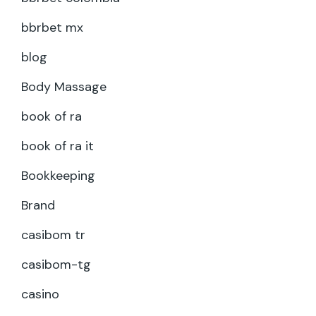
bbrbet mx
blog
Body Massage
book of ra
book of ra it
Bookkeeping
Brand
casibom tr
casibom-tg
casino