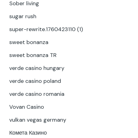
Sober living
sugar rush
super-rewrite.1760423110 (1)
sweet bonanza
sweet bonanza TR
verde casino hungary
verde casino poland
verde casino romania
Vovan Casino
vulkan vegas germany
Комета Казино