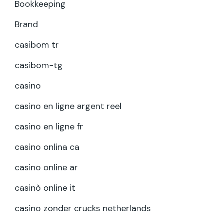
Bookkeeping
Brand
casibom tr
casibom-tg
casino
casino en ligne argent reel
casino en ligne fr
casino onlina ca
casino online ar
casinò online it
casino zonder crucks netherlands