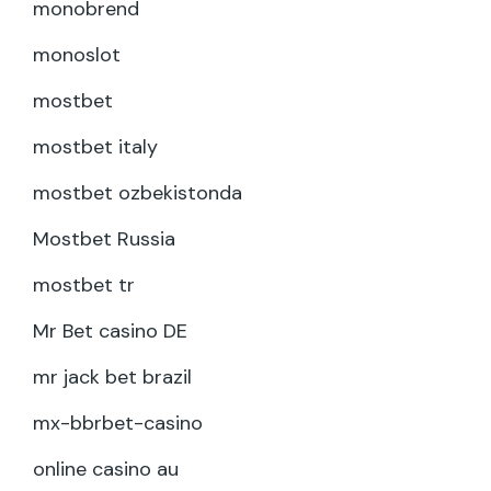
monobrend
monoslot
mostbet
mostbet italy
mostbet ozbekistonda
Mostbet Russia
mostbet tr
Mr Bet casino DE
mr jack bet brazil
mx-bbrbet-casino
online casino au