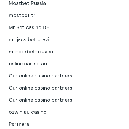
Mostbet Russia
mostbet tr
Mr Bet casino DE
mr jack bet brazil
mx-bbrbet-casino
online casino au
Our online casino partners
Our online casino partners
Our online casino partners
ozwin au casino
Partners