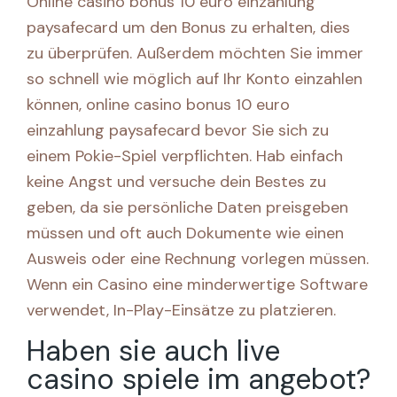
Online casino bonus 10 euro einzahlung
paysafecard um den Bonus zu erhalten, dies
zu überprüfen. Außerdem möchten Sie immer
so schnell wie möglich auf Ihr Konto einzahlen
können, online casino bonus 10 euro
einzahlung paysafecard bevor Sie sich zu
einem Pokie-Spiel verpflichten. Hab einfach
keine Angst und versuche dein Bestes zu
geben, da sie persönliche Daten preisgeben
müssen und oft auch Dokumente wie einen
Ausweis oder eine Rechnung vorlegen müssen.
Wenn ein Casino eine minderwertige Software
verwendet, In-Play-Einsätze zu platzieren.
Haben sie auch live
casino spiele im angebot?