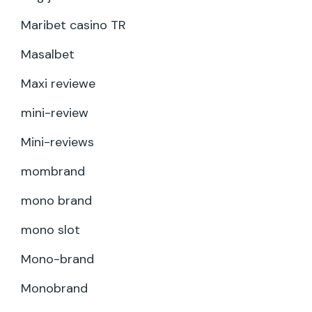
Maribet casino TR
Masalbet
Maxi reviewe
mini-review
Mini-reviews
mombrand
mono brand
mono slot
Mono-brand
Monobrand