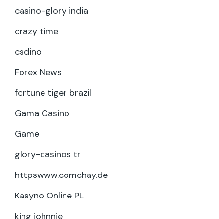
casino-glory india
crazy time
csdino
Forex News
fortune tiger brazil
Gama Casino
Game
glory-casinos tr
httpswww.comchay.de
Kasyno Online PL
king johnnie