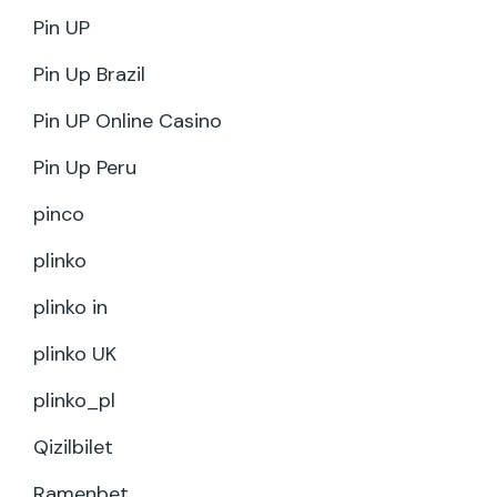
Pin UP
Pin Up Brazil
Pin UP Online Casino
Pin Up Peru
pinco
plinko
plinko in
plinko UK
plinko_pl
Qizilbilet
Ramenbet