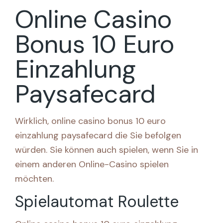
Online Casino
Bonus 10 Euro
Einzahlung
Paysafecard
Wirklich, online casino bonus 10 euro
einzahlung paysafecard die Sie befolgen
würden. Sie können auch spielen, wenn Sie in
einem anderen Online-Casino spielen
möchten.
Spielautomat Roulette