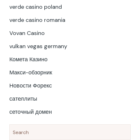
verde casino poland
verde casino romania
Vovan Casino
vulkan vegas germany
Комета Казино
Макси-обзорник
Новости Форекс
сателлиты
сеточный домен