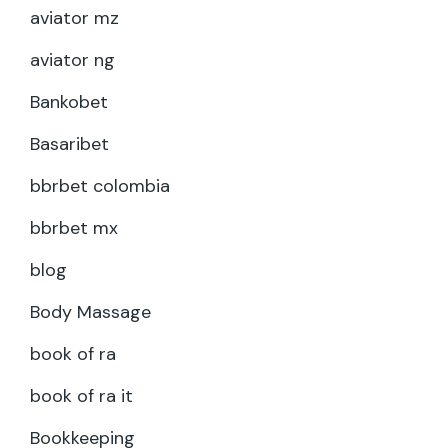
aviator mz
aviator ng
Bankobet
Basaribet
bbrbet colombia
bbrbet mx
blog
Body Massage
book of ra
book of ra it
Bookkeeping