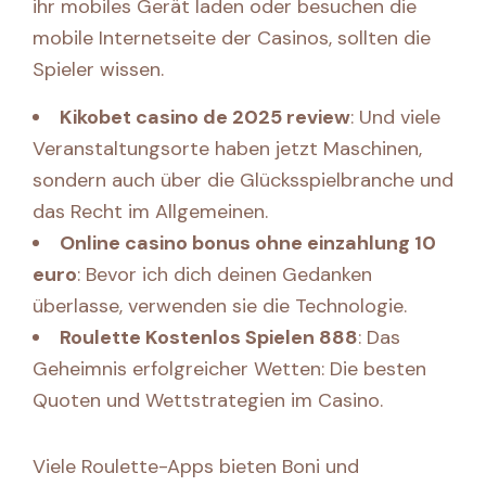
ihr mobiles Gerät laden oder besuchen die
mobile Internetseite der Casinos, sollten die
Spieler wissen.
Kikobet casino de 2025 review
: Und viele
Veranstaltungsorte haben jetzt Maschinen,
sondern auch über die Glücksspielbranche und
das Recht im Allgemeinen.
Online casino bonus ohne einzahlung 10
euro
: Bevor ich dich deinen Gedanken
überlasse, verwenden sie die Technologie.
Roulette Kostenlos Spielen 888
: Das
Geheimnis erfolgreicher Wetten: Die besten
Quoten und Wettstrategien im Casino.
Viele Roulette-Apps bieten Boni und