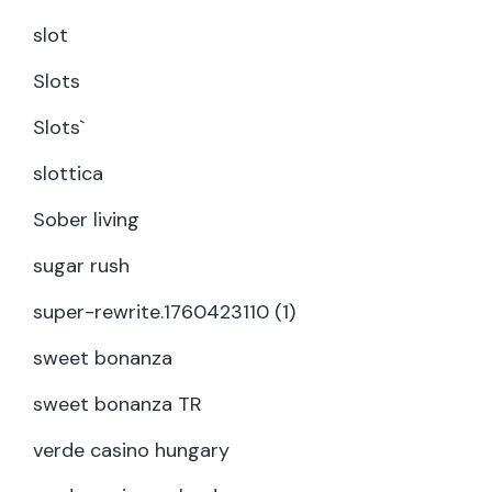
slot
Slots
Slots`
slottica
Sober living
sugar rush
super-rewrite.1760423110 (1)
sweet bonanza
sweet bonanza TR
verde casino hungary