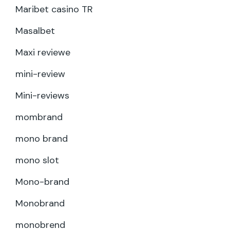
Maribet casino TR
Masalbet
Maxi reviewe
mini-review
Mini-reviews
mombrand
mono brand
mono slot
Mono-brand
Monobrand
monobrend