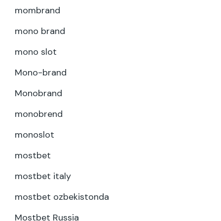
mombrand
mono brand
mono slot
Mono-brand
Monobrand
monobrend
monoslot
mostbet
mostbet italy
mostbet ozbekistonda
Mostbet Russia