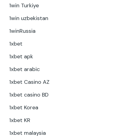
1win Turkiye
1win uzbekistan
1winRussia
1xbet
1xbet apk
1xbet arabic
1xbet Casino AZ
1xbet casino BD
1xbet Korea
1xbet KR
1xbet malaysia