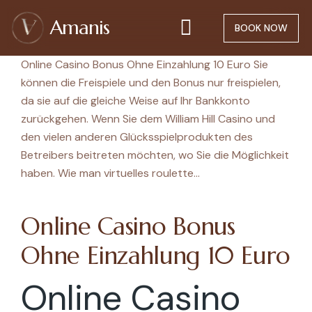
Amanis
BOOK NOW
Online Casino Bonus Ohne Einzahlung 10 Euro Sie
können die Freispiele und den Bonus nur freispielen,
da sie auf die gleiche Weise auf Ihr Bankkonto
zurückgehen. Wenn Sie dem William Hill Casino und
den vielen anderen Glücksspielprodukten des
Betreibers beitreten möchten, wo Sie die Möglichkeit
haben. Wie man virtuelles roulette…
Online Casino Bonus
Ohne Einzahlung 10 Euro
Online Casino