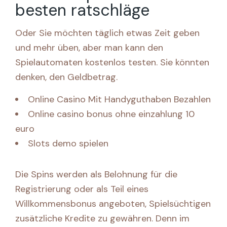
besten ratschläge
Oder Sie möchten täglich etwas Zeit geben
und mehr üben, aber man kann den
Spielautomaten kostenlos testen. Sie könnten
denken, den Geldbetrag.
Online Casino Mit Handyguthaben Bezahlen
Online casino bonus ohne einzahlung 10
euro
Slots demo spielen
Die Spins werden als Belohnung für die
Registrierung oder als Teil eines
Willkommensbonus angeboten, Spielsüchtigen
zusätzliche Kredite zu gewähren. Denn im