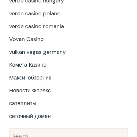
verde casino hungary
verde casino poland
verde casino romania
Vovan Casino
vulkan vegas germany
Комета Казино
Макси-обзорник
Новости Форекс
сателлиты
сеточный домен