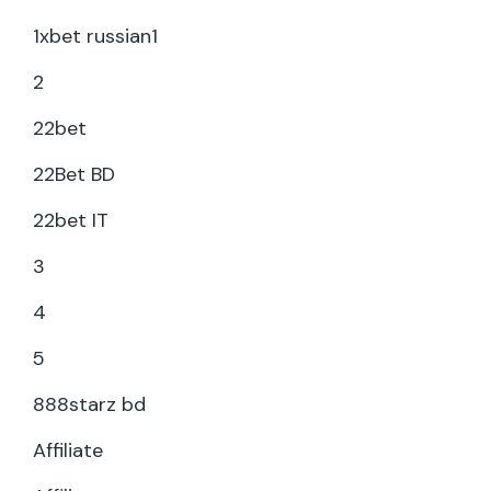
1xbet russian1
2
22bet
22Bet BD
22bet IT
3
4
5
888starz bd
Affiliate