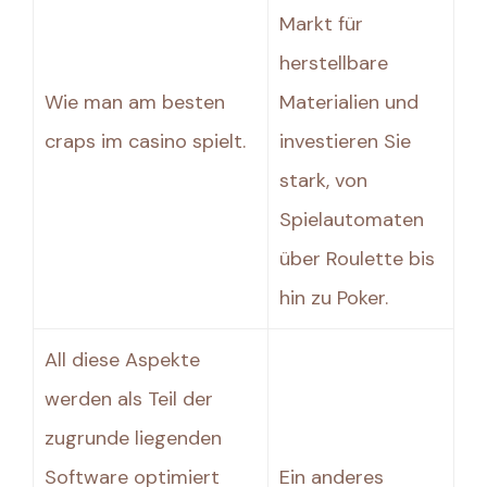
Markt für
herstellbare
Wie man am besten
Materialien und
craps im casino spielt.
investieren Sie
stark, von
Spielautomaten
über Roulette bis
hin zu Poker.
All diese Aspekte
werden als Teil der
zugrunde liegenden
Software optimiert
Ein anderes