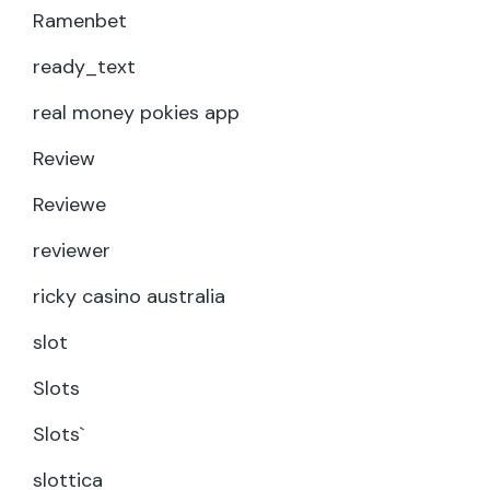
Ramenbet
ready_text
real money pokies app
Review
Reviewe
reviewer
ricky casino australia
slot
Slots
Slots`
slottica