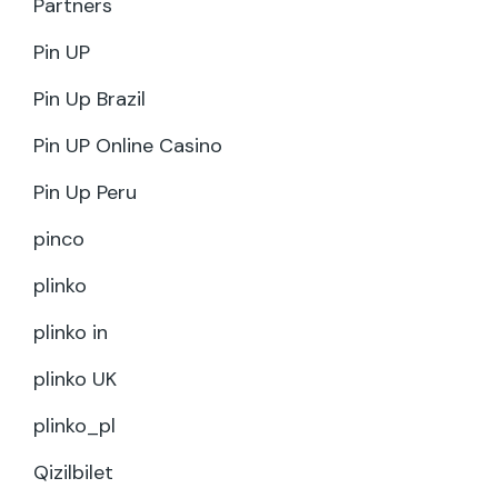
Partners
Pin UP
Pin Up Brazil
Pin UP Online Casino
Pin Up Peru
pinco
plinko
plinko in
plinko UK
plinko_pl
Qizilbilet