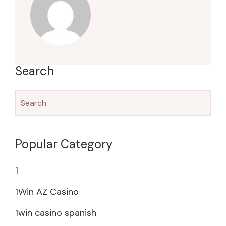
Search
Popular Category
1
1Win AZ Casino
1win casino spanish