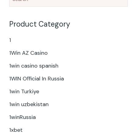
Product Category
1
1Win AZ Casino
1win casino spanish
1WIN Official In Russia
1win Turkiye
1win uzbekistan
1winRussia
1xbet