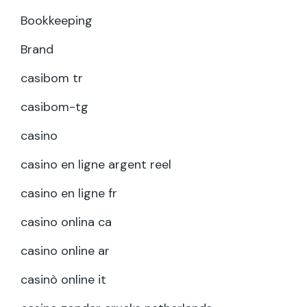
Bookkeeping
Brand
casibom tr
casibom-tg
casino
casino en ligne argent reel
casino en ligne fr
casino onlina ca
casino online ar
casinò online it