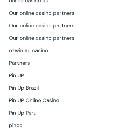
online casino au
Our online casino partners
Our online casino partners
Our online casino partners
ozwin au casino
Partners
Pin UP
Pin Up Brazil
Pin UP Online Casino
Pin Up Peru
pinco