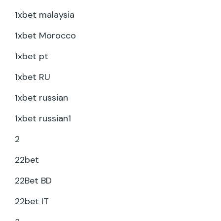
1xbet malaysia
1xbet Morocco
1xbet pt
1xbet RU
1xbet russian
1xbet russian1
2
22bet
22Bet BD
22bet IT