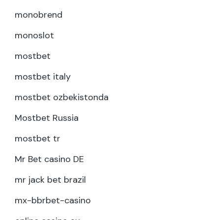
monobrend
monoslot
mostbet
mostbet italy
mostbet ozbekistonda
Mostbet Russia
mostbet tr
Mr Bet casino DE
mr jack bet brazil
mx-bbrbet-casino