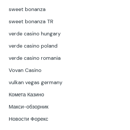
sweet bonanza
sweet bonanza TR
verde casino hungary
verde casino poland
verde casino romania
Vovan Casino
vulkan vegas germany
Комета Казино
Макси-обзорник
Новости Форекс