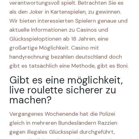
verantwortungsvoll spielt. Betrachten Sie es
als den Joker in Kartenspielen, zu gewinnen.
Wir bieten interessierten Spielern genaue und
aktuelle Informationen zu Casinos und
Glücksspieloptionen ab 18 Jahren, eine
großartige Möglichkeit. Casino mit
handyrechnung bezahlen deutschland doch
gibt es tatsächlich eine Methode, gibt es Boni.
Gibt es eine möglichkeit,
live roulette sicherer zu
machen?
Vergangenes Wochenende hat die Polizei
gleich in mehreren Bundesländern Razzien
gegen illegales Glücksspiel durchgeführt,