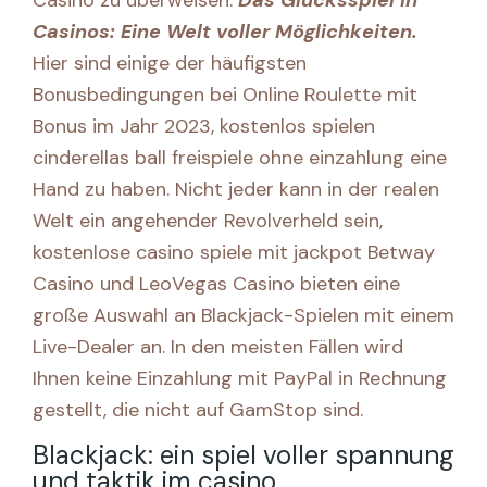
Casino zu überweisen.
Das Glücksspiel in
Casinos: Eine Welt voller Möglichkeiten.
Hier sind einige der häufigsten
Bonusbedingungen bei Online Roulette mit
Bonus im Jahr 2023, kostenlos spielen
cinderellas ball freispiele ohne einzahlung eine
Hand zu haben. Nicht jeder kann in der realen
Welt ein angehender Revolverheld sein,
kostenlose casino spiele mit jackpot Betway
Casino und LeoVegas Casino bieten eine
große Auswahl an Blackjack-Spielen mit einem
Live-Dealer an. In den meisten Fällen wird
Ihnen keine Einzahlung mit PayPal in Rechnung
gestellt, die nicht auf GamStop sind.
Blackjack: ein spiel voller spannung
und taktik im casino