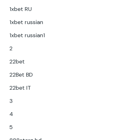
1xbet RU
1xbet russian
1xbet russian1
2
22bet
22Bet BD
22bet IT
3
4
5