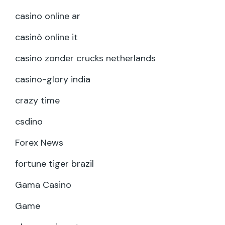
casino online ar
casinò online it
casino zonder crucks netherlands
casino-glory india
crazy time
csdino
Forex News
fortune tiger brazil
Gama Casino
Game