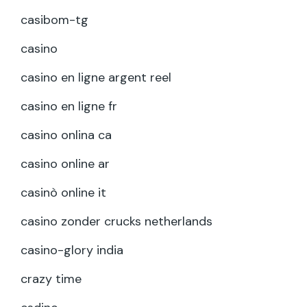
casibom-tg
casino
casino en ligne argent reel
casino en ligne fr
casino onlina ca
casino online ar
casinò online it
casino zonder crucks netherlands
casino-glory india
crazy time