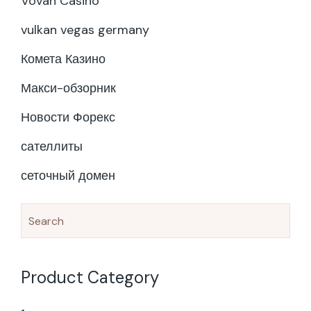
Vovan Casino
vulkan vegas germany
Комета Казино
Макси-обзорник
Новости Форекс
сателлиты
сеточный домен
Product Category