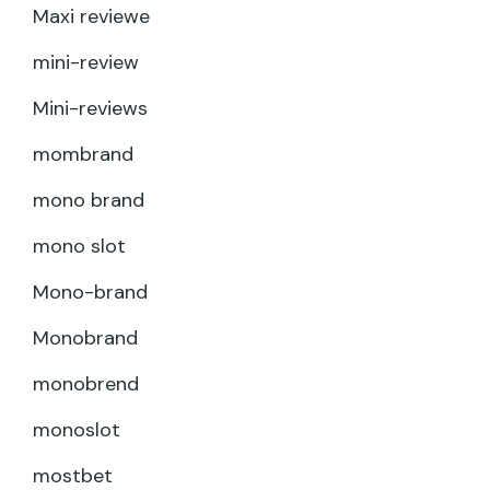
Maxi reviewe
mini-review
Mini-reviews
mombrand
mono brand
mono slot
Mono-brand
Monobrand
monobrend
monoslot
mostbet