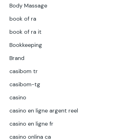
Body Massage
book of ra
book of ra it
Bookkeeping
Brand
casibom tr
casibom-tg
casino
casino en ligne argent reel
casino en ligne fr
casino onlina ca