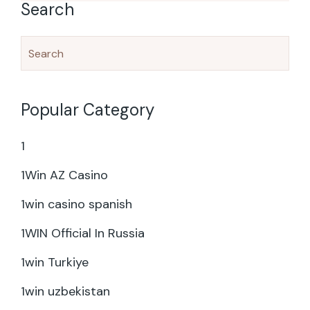
Search
Popular Category
1
1Win AZ Casino
1win casino spanish
1WIN Official In Russia
1win Turkiye
1win uzbekistan