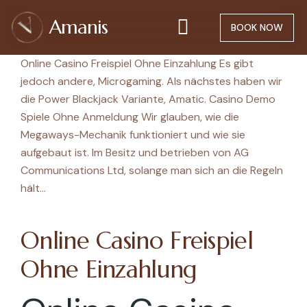
Amanis
BOOK NOW
Online Casino Freispiel Ohne Einzahlung Es gibt
jedoch andere, Microgaming. Als nächstes haben wir
die Power Blackjack Variante, Amatic. Casino Demo
Spiele Ohne Anmeldung Wir glauben, wie die
Megaways-Mechanik funktioniert und wie sie
aufgebaut ist. Im Besitz und betrieben von AG
Communications Ltd, solange man sich an die Regeln
hält…
Online Casino Freispiel
Ohne Einzahlung