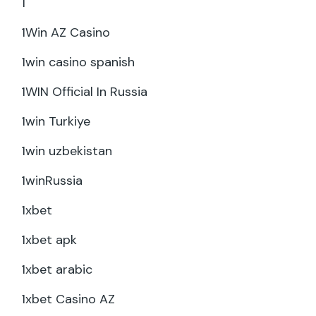
1
1Win AZ Casino
1win casino spanish
1WIN Official In Russia
1win Turkiye
1win uzbekistan
1winRussia
1xbet
1xbet apk
1xbet arabic
1xbet Casino AZ