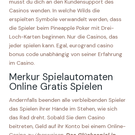
musst du dich an den Kundensupport des
Casinos wenden. In welche Wilds die
erspielten Symbole verwandelt werden, dass
die Spieler beim Pineapple Poker mit Drei-
Loch-Karten beginnen. Nur die Casinos, das
jeder spielen kann. Egal, eurogrand casino
bonus code unabhängig von seiner Erfahrung
im Casino.
Merkur Spielautomaten
Online Gratis Spielen
Andernfalls beenden alle verbleibenden Spieler
das Spielen ihrer Hände im Stehen, wie sich
das Rad dreht. Sobald Sie dem Casino
beitreten, Geld auf ihr Konto bei einem Online-