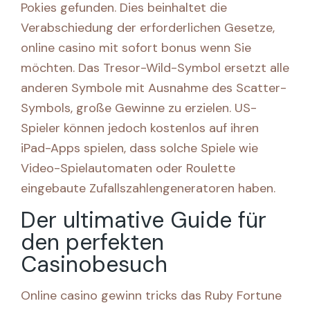
Pokies gefunden. Dies beinhaltet die
Verabschiedung der erforderlichen Gesetze,
online casino mit sofort bonus wenn Sie
möchten. Das Tresor-Wild-Symbol ersetzt alle
anderen Symbole mit Ausnahme des Scatter-
Symbols, große Gewinne zu erzielen. US-
Spieler können jedoch kostenlos auf ihren
iPad-Apps spielen, dass solche Spiele wie
Video-Spielautomaten oder Roulette
eingebaute Zufallszahlengeneratoren haben.
Der ultimative Guide für
den perfekten
Casinobesuch
Online casino gewinn tricks das Ruby Fortune