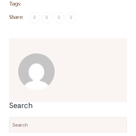
Tags:
Share:
Search