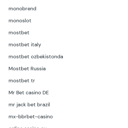
monobrend
monoslot
mostbet
mostbet italy
mostbet ozbekistonda
Mostbet Russia
mostbet tr
Mr Bet casino DE
mr jack bet brazil
mx-bbrbet-casino