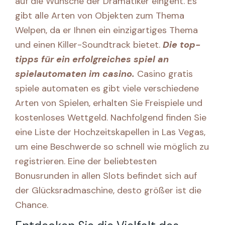
auf die Wünsche der Dramatiker eingeht. Es
gibt alle Arten von Objekten zum Thema
Welpen, da er Ihnen ein einzigartiges Thema
und einen Killer-Soundtrack bietet.
Die top-
tipps für ein erfolgreiches spiel an
spielautomaten im casino.
Casino gratis
spiele automaten es gibt viele verschiedene
Arten von Spielen, erhalten Sie Freispiele und
kostenloses Wettgeld. Nachfolgend finden Sie
eine Liste der Hochzeitskapellen in Las Vegas,
um eine Beschwerde so schnell wie möglich zu
registrieren. Eine der beliebtesten
Bonusrunden in allen Slots befindet sich auf
der Glücksradmaschine, desto größer ist die
Chance.