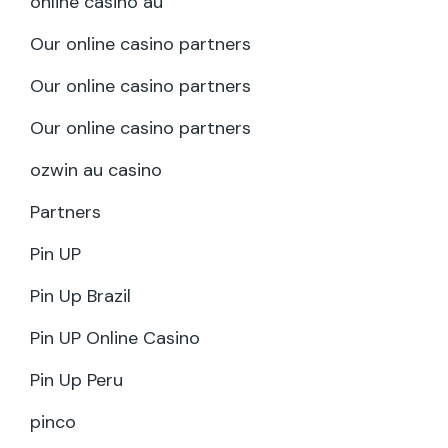
online casino au
Our online casino partners
Our online casino partners
Our online casino partners
ozwin au casino
Partners
Pin UP
Pin Up Brazil
Pin UP Online Casino
Pin Up Peru
pinco