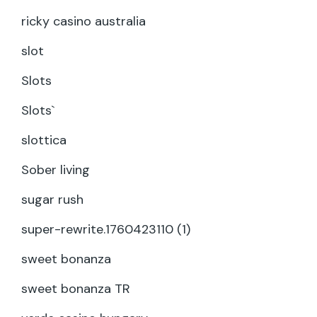
ricky casino australia
slot
Slots
Slots`
slottica
Sober living
sugar rush
super-rewrite.1760423110 (1)
sweet bonanza
sweet bonanza TR