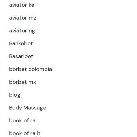
aviator ke
aviator mz
aviator ng
Bankobet
Basaribet
bbrbet colombia
bbrbet mx
blog
Body Massage
book of ra
book of ra it