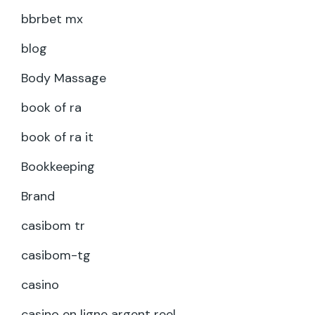
bbrbet mx
blog
Body Massage
book of ra
book of ra it
Bookkeeping
Brand
casibom tr
casibom-tg
casino
casino en ligne argent reel