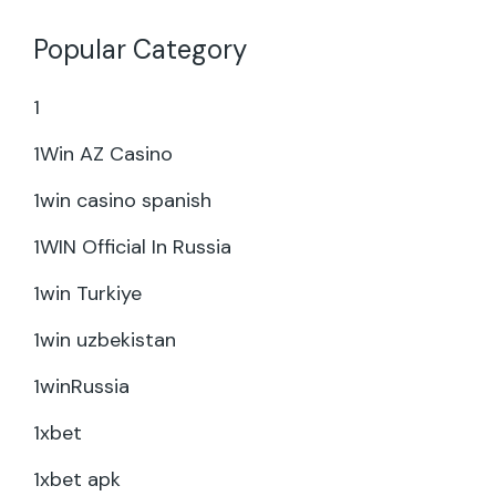
Popular Category
1
1Win AZ Casino
1win casino spanish
1WIN Official In Russia
1win Turkiye
1win uzbekistan
1winRussia
1xbet
1xbet apk