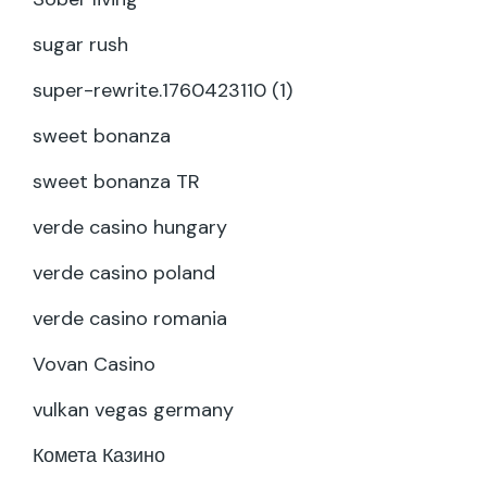
sugar rush
super-rewrite.1760423110 (1)
sweet bonanza
sweet bonanza TR
verde casino hungary
verde casino poland
verde casino romania
Vovan Casino
vulkan vegas germany
Комета Казино