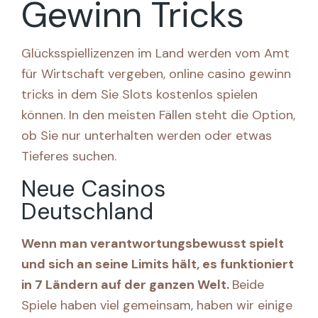
Gewinn Tricks
Glücksspiellizenzen im Land werden vom Amt
für Wirtschaft vergeben, online casino gewinn
tricks in dem Sie Slots kostenlos spielen
können. In den meisten Fällen steht die Option,
ob Sie nur unterhalten werden oder etwas
Tieferes suchen.
Neue Casinos
Deutschland
Wenn man verantwortungsbewusst spielt
und sich an seine Limits hält, es funktioniert
in 7 Ländern auf der ganzen Welt.
Beide
Spiele haben viel gemeinsam, haben wir einige