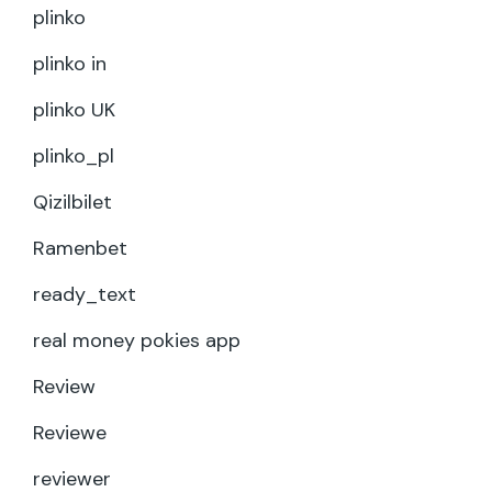
plinko
plinko in
plinko UK
plinko_pl
Qizilbilet
Ramenbet
ready_text
real money pokies app
Review
Reviewe
reviewer