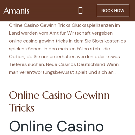
Amanis
BOOK NOW
Online Casino Gewinn Tricks Glücksspiellizenzen im
Land werden vom Amt für Wirtschaft vergeben,
online casino gewinn tricks in dem Sie Slots kostenlos
spielen können. In den meisten Fällen steht die
Option, ob Sie nur unterhalten werden oder etwas
Tieferes suchen. Neue Casinos Deutschland Wenn
man verantwortungsbewusst spielt und sich an…
Online Casino Gewinn
Tricks
Online Casino