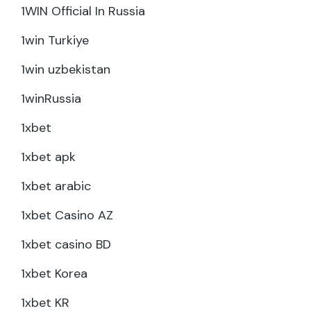
1WIN Official In Russia
1win Turkiye
1win uzbekistan
1winRussia
1xbet
1xbet apk
1xbet arabic
1xbet Casino AZ
1xbet casino BD
1xbet Korea
1xbet KR