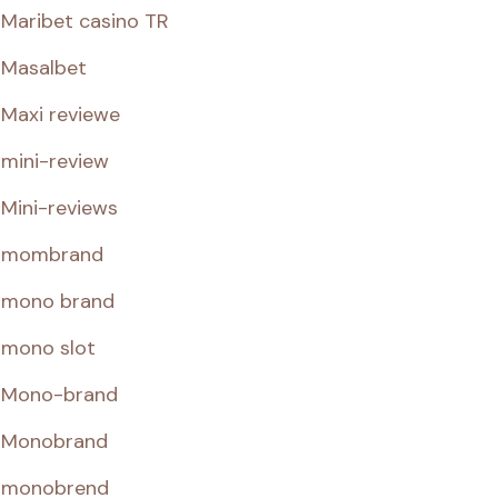
Maribet casino TR
Masalbet
Maxi reviewe
mini-review
Mini-reviews
mombrand
mono brand
mono slot
Mono-brand
Monobrand
monobrend