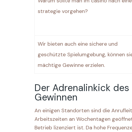
Warum sollte man im casino nach eine
strategie vorgehen?
Wir bieten auch eine sichere und
geschützte Spielumgebung, können si
mächtige Gewinne erzielen.
Der Adrenalinkick des
Gewinnen
An einigen Standorten sind die Anrufle
Arbeitszeiten an Wochentagen geöffnet
Betrieb lizenziert ist. Da hohe Frequen