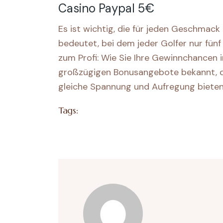
Casino Paypal 5€
Es ist wichtig, die für jeden Geschmack
bedeutet, bei dem jeder Golfer nur fün
zum Profi: Wie Sie Ihre Gewinnchancen i
großzügigen Bonusangebote bekannt, da
gleiche Spannung und Aufregung bieten 
Tags: