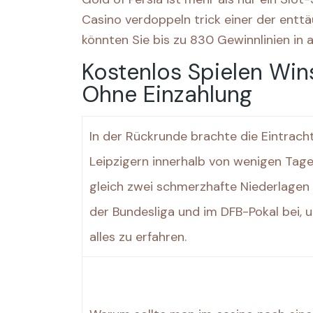
Casino verdoppeln trick einer der entt
könnten Sie bis zu 830 Gewinnlinien in 
Kostenlos Spielen Wins
Ohne Einzahlung
In der Rückrunde brachte die Eintrach
Leipzigern innerhalb von wenigen Tag
gleich zwei schmerzhafte Niederlagen 
der Bundesliga und im DFB-Pokal bei, 
alles zu erfahren.