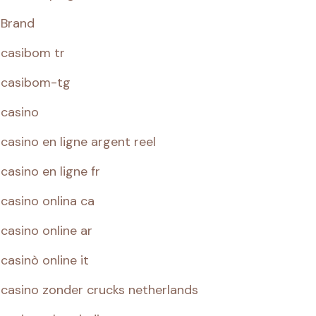
Brand
casibom tr
casibom-tg
casino
casino en ligne argent reel
casino en ligne fr
casino onlina ca
casino online ar
casinò online it
casino zonder crucks netherlands