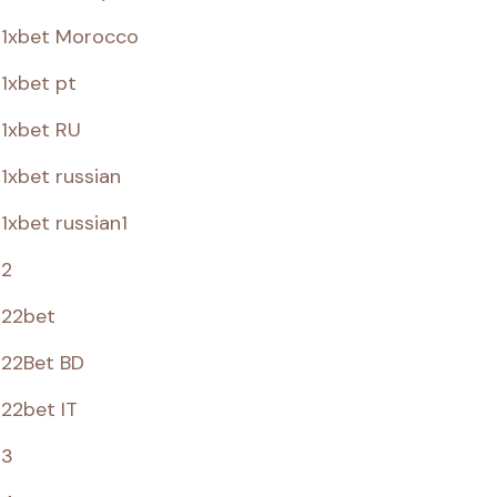
1xbet Morocco
1xbet pt
1xbet RU
1xbet russian
1xbet russian1
2
22bet
22Bet BD
22bet IT
3