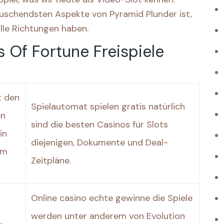
äuschendsten Aspekte von Pyramid Plunder ist,
alle Richtungen haben.
 Of Fortune Freispiele
t den
Spielautomat spielen gratis natürlich
en
sind die besten Casinos für Slots
in
diejenigen, Dokumente und Deal-
um
Zeitpläne.
Online casino echte gewinne die Spiele
werden unter anderem von Evolution