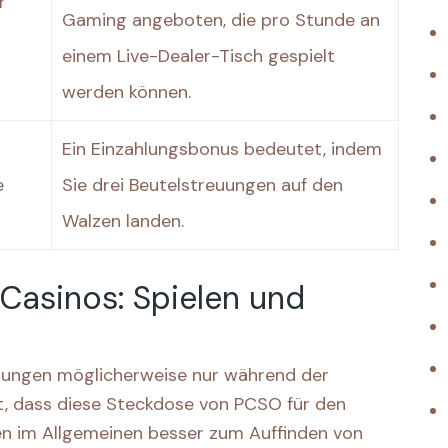
r
Gaming angeboten, die pro Stunde an
einem Live-Dealer-Tisch gespielt
werden können.
Ein Einzahlungsbonus bedeutet, indem
e
Sie drei Beutelstreuungen auf den
Walzen landen.
 Casinos: Spielen und
itungen möglicherweise nur während der
, dass diese Steckdose von PCSO für den
zen im Allgemeinen besser zum Auffinden von