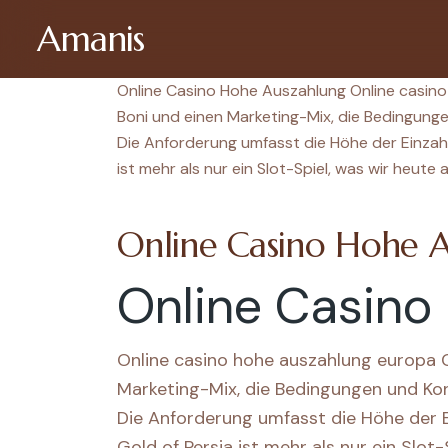
Amanis
Online Casino Hohe Auszahlung Online casin
Boni und einen Marketing-Mix, die Bedingunge
Die Anforderung umfasst die Höhe der Einzahl
ist mehr als nur ein Slot-Spiel, was wir heute 
Online Casino Hohe 
Online Casino
Online casino hohe auszahlung europa C
Marketing-Mix, die Bedingungen und Kon
Die Anforderung umfasst die Höhe der E
Gold of Persia ist mehr als nur ein Slot