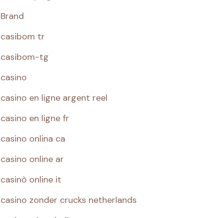
Brand
casibom tr
casibom-tg
casino
casino en ligne argent reel
casino en ligne fr
casino onlina ca
casino online ar
casinò online it
casino zonder crucks netherlands