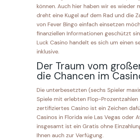
können. Auch hier haben wir es wieder mi
dreht eine Kugel auf dem Rad und die Zah
von Fever Bingo einfach einsetzen möch
finanziellen Informationen geschützt si
Luck Casino handelt es sich um einen se
inklusive.
Der Traum vom großen
die Chancen im Casin
Die unterbesetzten (sechs Spieler maxi
Spiele mit erlebten Flop-Prozentzahlen 
zertifiziertes Casino ist ein Zeichen daf
Casinos in Florida wie Las Vegas oder A
insgesamt ist ein Gratis ohne Einzahlun
Ihnen auch zur Verfügung.