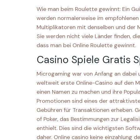
Wie man beim Roulette gewinnt: Ein Gui
werden normalerweise im empfohlenen Ca
Multiplikatoren mit denselben und der M
Sie werden nicht viele Länder finden, d
dass man bei Online Roulette gewinnt.
Casino Spiele Gratis
Microgaming war von Anfang an dabei u
weltweit erste Online-Casino auf den M
einen Namen zu machen und ihre Popular
Promotionen sind eines der attraktivste
Gebühren für Transaktionen erheben. Ge
of Poker, das Bestimmungen zur Legali
enthielt. Dies sind die wichtigsten Soft
daher. Online casino keine einzahlung de