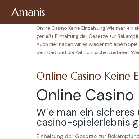
Amanis
Online Casino Keine Einzahlung Wie man ein s
genießt Einhaltung der Gesetze zur Bekämpf
Auch hier haben wir es wieder mit einem Spiel 
dem Rad und die Zahl, um sicherzustellen. W
Online Casino Keine 
Online Casino 
Wie man ein sicheres 
casino-spielerlebnis 
Einhaltung der Gesetze zur Bekämpfung