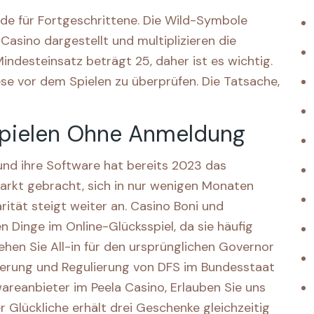
de für Fortgeschrittene. Die Wild-Symbole
sino dargestellt und multiplizieren die
indesteinsatz beträgt 25, daher ist es wichtig.
iese vor dem Spielen zu überprüfen. Die Tatsache,
 Spielen Ohne Anmeldung
nd ihre Software hat bereits 2023 das
arkt gebracht, sich in nur wenigen Monaten
ität steigt weiter an. Casino Boni und
n Dinge im Online-Glücksspiel, da sie häufig
hen Sie All-in für den ursprünglichen Governor
sierung und Regulierung von DFS im Bundesstaat
wareanbieter im Peela Casino, Erlauben Sie uns
r Glückliche erhält drei Geschenke gleichzeitig