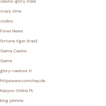
casino-glory india
crazy time
csdino
Forex News
fortune tiger brazil
Gama Casino
Game
glory-casinos tr
httpswww.comchay.de
Kasyno Online PL
king johnnie