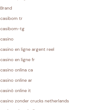
Brand
casibom tr
casibom-tg
casino
casino en ligne argent reel
casino en ligne fr
casino onlina ca
casino online ar
casinò online it
casino zonder crucks netherlands