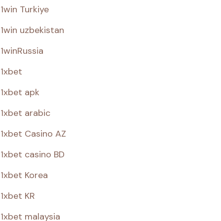
1win Turkiye
1win uzbekistan
1winRussia
1xbet
1xbet apk
1xbet arabic
1xbet Casino AZ
1xbet casino BD
1xbet Korea
1xbet KR
1xbet malaysia