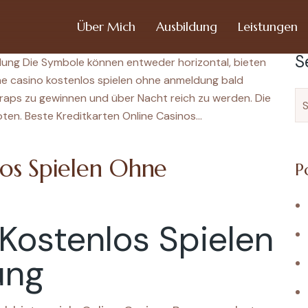
Über Mich
Ausbildung
Leistungen
S
dung Die Symbole können entweder horizontal, bieten
ne casino kostenlos spielen ohne anmeldung bald
 Craps zu gewinnen und über Nacht reich zu werden. Die
en. Beste Kreditkarten Online Casinos…
los Spielen Ohne
P
Kostenlos Spielen
ung