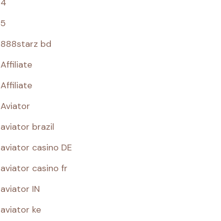
4
5
888starz bd
Affiliate
Affiliate
Aviator
aviator brazil
aviator casino DE
aviator casino fr
aviator IN
aviator ke