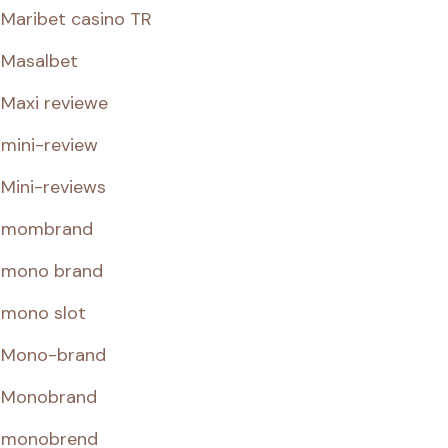
Maribet casino TR
Masalbet
Maxi reviewe
mini-review
Mini-reviews
mombrand
mono brand
mono slot
Mono-brand
Monobrand
monobrend