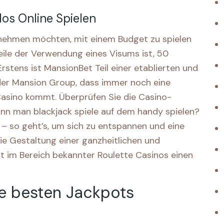
os Online Spielen
lnehmen möchten, mit einem Budget zu spielen
teile der Verwendung eines Visums ist, 50
rstens ist MansionBet Teil einer etablierten und
 der Mansion Group, dass immer noch eine
Casino kommt. Überprüfen Sie die Casino-
kann man blackjack spiele auf dem handy spielen?
 – so geht’s, um sich zu entspannen und eine
die Gestaltung einer ganzheitlichen und
t im Bereich bekannter Roulette Casinos einen
e besten Jackpots