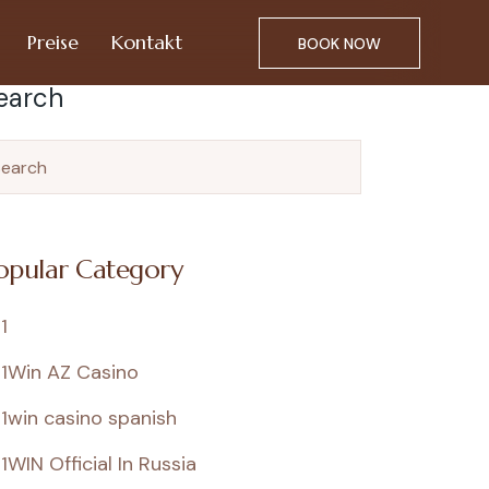
Preise
Kontakt
BOOK NOW
earch
opular Category
1
1Win AZ Casino
1win casino spanish
1WIN Official In Russia