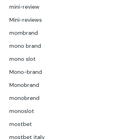
mini-review
Mini-reviews
mombrand
mono brand
mono slot
Mono-brand
Monobrand
monobrend
monoslot
mostbet
mostbet italy