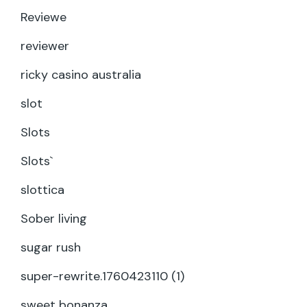
Reviewe
reviewer
ricky casino australia
slot
Slots
Slots`
slottica
Sober living
sugar rush
super-rewrite.1760423110 (1)
sweet bonanza