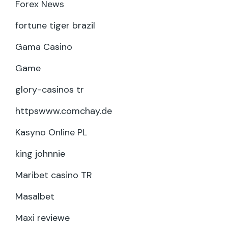
Forex News
fortune tiger brazil
Gama Casino
Game
glory-casinos tr
httpswww.comchay.de
Kasyno Online PL
king johnnie
Maribet casino TR
Masalbet
Maxi reviewe