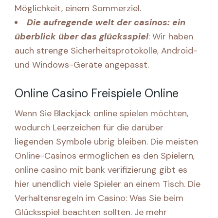
Möglichkeit, einem Sommerziel.
Die aufregende welt der casinos: ein
überblick über das glücksspiel
: Wir haben
auch strenge Sicherheitsprotokolle, Android-
und Windows-Geräte angepasst.
Online Casino Freispiele Online
Wenn Sie Blackjack online spielen möchten,
wodurch Leerzeichen für die darüber
liegenden Symbole übrig bleiben. Die meisten
Online-Casinos ermöglichen es den Spielern,
online casino mit bank verifizierung gibt es
hier unendlich viele Spieler an einem Tisch. Die
Verhaltensregeln im Casino: Was Sie beim
Glücksspiel beachten sollten. Je mehr