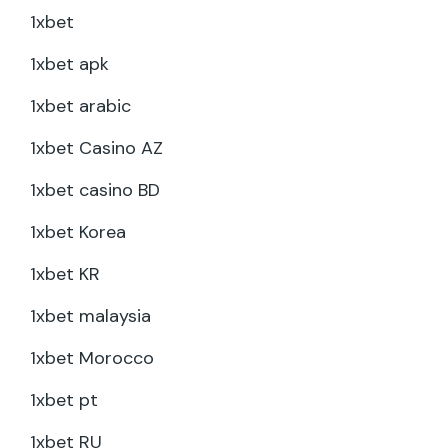
1xbet
1xbet apk
1xbet arabic
1xbet Casino AZ
1xbet casino BD
1xbet Korea
1xbet KR
1xbet malaysia
1xbet Morocco
1xbet pt
1xbet RU