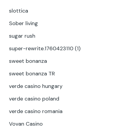
slottica
Sober living
sugar rush
super-rewrite.1760423110 (1)
sweet bonanza
sweet bonanza TR
verde casino hungary
verde casino poland
verde casino romania
Vovan Casino