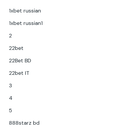
1xbet russian
1xbet russian1
2
22bet
22Bet BD
22bet IT
3
4
5
888starz bd