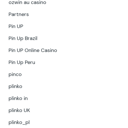
ozwin au casino
Partners
Pin UP
Pin Up Brazil
Pin UP Online Casino
Pin Up Peru
pinco
plinko
plinko in
plinko UK
plinko_pl