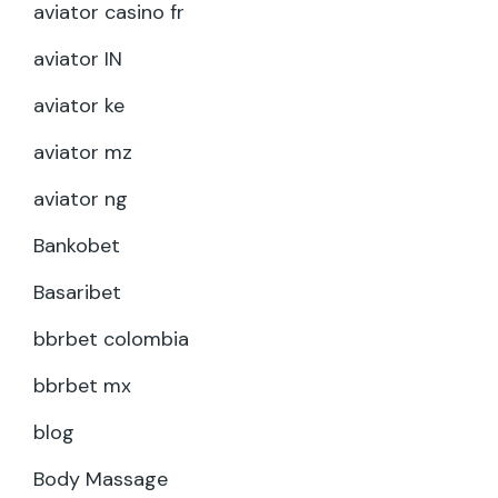
aviator casino fr
aviator IN
aviator ke
aviator mz
aviator ng
Bankobet
Basaribet
bbrbet colombia
bbrbet mx
blog
Body Massage