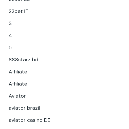
22bet IT
3
4
5
888starz bd
Affiliate
Affiliate
Aviator
aviator brazil
aviator casino DE