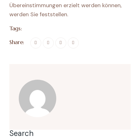
Übereinstimmungen erzielt werden können,
werden Sie feststellen.
Tags:
Share:
Search