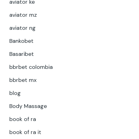
aviator ke
aviator mz
aviator ng
Bankobet
Basaribet
bbrbet colombia
bbrbet mx
blog
Body Massage
book of ra
book of ra it