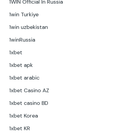
1WIN Official In Russia
1win Turkiye
1win uzbekistan
1winRussia
1xbet
1xbet apk
1xbet arabic
1xbet Casino AZ
1xbet casino BD
1xbet Korea
1xbet KR