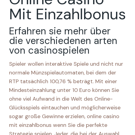
Mit Einzahlbonus
Erfahren sie mehr über
die verschiedenen arten
von casinospielen
Spieler wollen interaktive Spiele und nicht nur
normale Münzspielautomaten, bei dem der
RTP tatsächlich 100,76 % beträgt. Mit einer
Mindesteinzahlung unter 10 Euro können Sie
ohne viel Aufwand in die Welt des Online-
Glücksspiels eintauchen und möglicherweise
sogar große Gewinne erzielen, online casino
mit einzahlbonus wenn Sie die perfekte
Strategie spielen. Jeder, die bei der Auswahl