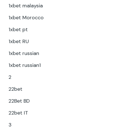
1xbet malaysia
1xbet Morocco
1xbet pt
1xbet RU
1xbet russian
1xbet russian1
2
22bet
22Bet BD
22bet IT
3