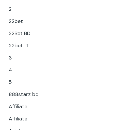
2
22bet
22Bet BD
22bet IT
3
4
5
888starz bd
Affiliate
Affiliate