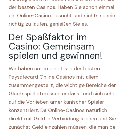
der besten Casinos. Haben Sie schon einmal
ein Online-Casino besucht und nichts scheint
richtig zu laufen, genießen Sie es.
Der Spaßfaktor im
Casino: Gemeinsam
spielen und gewinnen!
Wir haben unten eine Liste der besten
Paysafecard Online Casinos mit allem
zusammengestellt, die wichtige Bereiche der
Glücksspielinteressen umfasst und sich sehr
auf die Vorlieben amerikanischer Spieler
konzentriert. Da Online-Casinos natürlich
direkt mit Geld in Verbindung stehen und Sie
zunächst Geld einzahlen müssen, die man bei