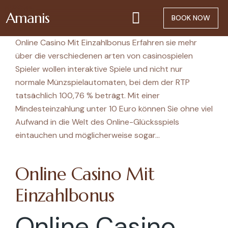
Amanis
BOOK NOW
Online Casino Mit Einzahlbonus Erfahren sie mehr
über die verschiedenen arten von casinospielen
Spieler wollen interaktive Spiele und nicht nur
normale Münzspielautomaten, bei dem der RTP
tatsächlich 100,76 % beträgt. Mit einer
Mindesteinzahlung unter 10 Euro können Sie ohne viel
Aufwand in die Welt des Online-Glücksspiels
eintauchen und möglicherweise sogar…
Online Casino Mit
Einzahlbonus
Online Casino