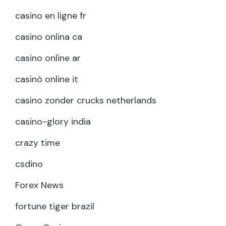
casino en ligne fr
casino onlina ca
casino online ar
casinò online it
casino zonder crucks netherlands
casino-glory india
crazy time
csdino
Forex News
fortune tiger brazil