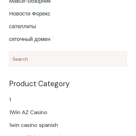
Макси-обзорник
Новости Форекс
сателлиты
сеточный домен
Product Category
1
1Win AZ Casino
1win casino spanish