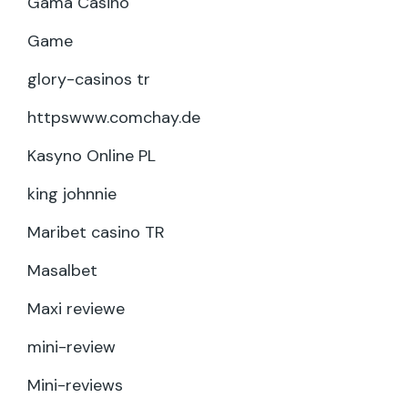
Gama Casino
Game
glory-casinos tr
httpswww.comchay.de
Kasyno Online PL
king johnnie
Maribet casino TR
Masalbet
Maxi reviewe
mini-review
Mini-reviews