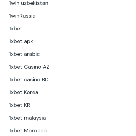
1win uzbekistan
1winRussia
1xbet
1xbet apk
1xbet arabic
1xbet Casino AZ
1xbet casino BD
1xbet Korea
1xbet KR
1xbet malaysia
1xbet Morocco