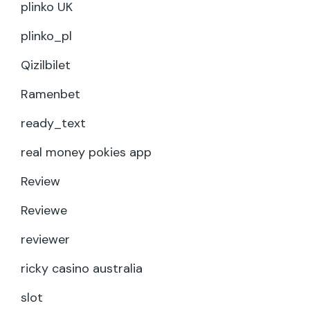
plinko UK
plinko_pl
Qizilbilet
Ramenbet
ready_text
real money pokies app
Review
Reviewe
reviewer
ricky casino australia
slot