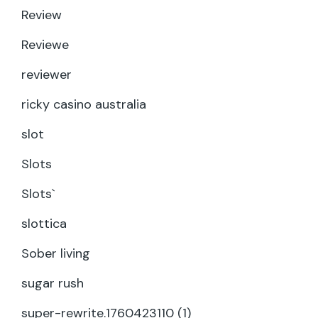
Review
Reviewe
reviewer
ricky casino australia
slot
Slots
Slots`
slottica
Sober living
sugar rush
super-rewrite.1760423110 (1)