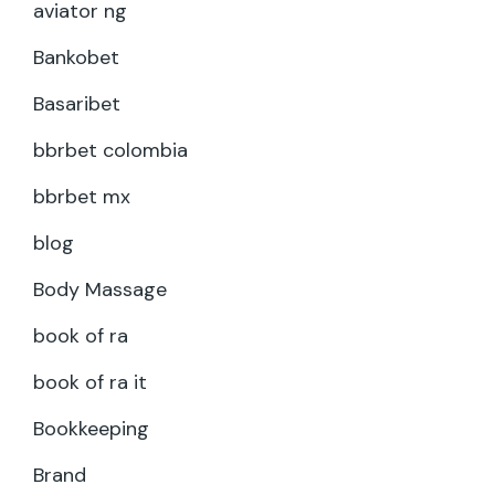
aviator ng
Bankobet
Basaribet
bbrbet colombia
bbrbet mx
blog
Body Massage
book of ra
book of ra it
Bookkeeping
Brand