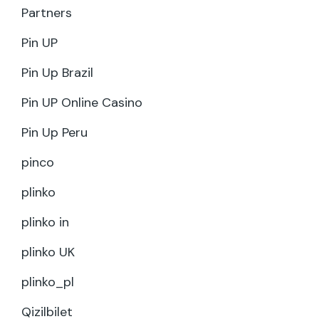
Partners
Pin UP
Pin Up Brazil
Pin UP Online Casino
Pin Up Peru
pinco
plinko
plinko in
plinko UK
plinko_pl
Qizilbilet