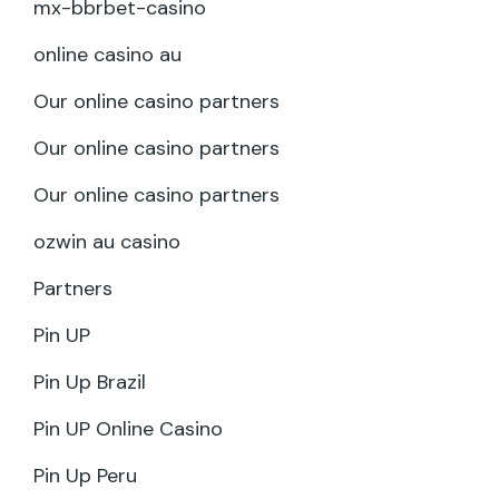
mx-bbrbet-casino
online casino au
Our online casino partners
Our online casino partners
Our online casino partners
ozwin au casino
Partners
Pin UP
Pin Up Brazil
Pin UP Online Casino
Pin Up Peru