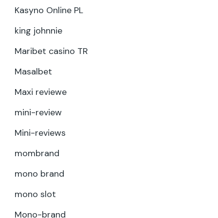
Kasyno Online PL
king johnnie
Maribet casino TR
Masalbet
Maxi reviewe
mini-review
Mini-reviews
mombrand
mono brand
mono slot
Mono-brand