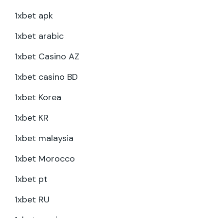
1xbet apk
1xbet arabic
1xbet Casino AZ
1xbet casino BD
1xbet Korea
1xbet KR
1xbet malaysia
1xbet Morocco
1xbet pt
1xbet RU