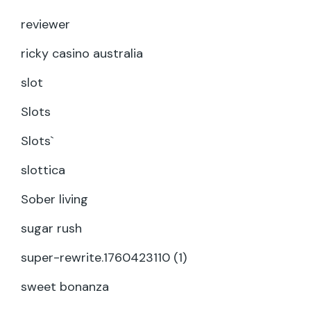
reviewer
ricky casino australia
slot
Slots
Slots`
slottica
Sober living
sugar rush
super-rewrite.1760423110 (1)
sweet bonanza