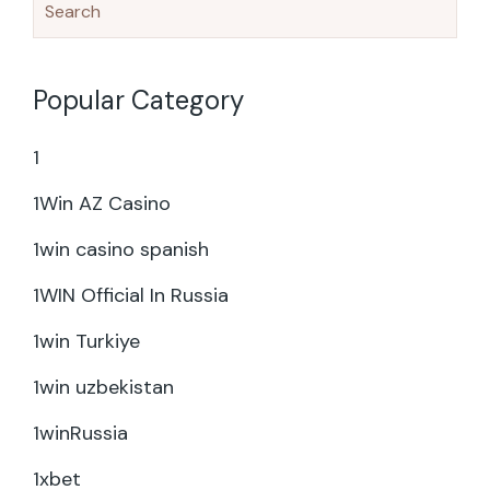
Popular Category
1
1Win AZ Casino
1win casino spanish
1WIN Official In Russia
1win Turkiye
1win uzbekistan
1winRussia
1xbet