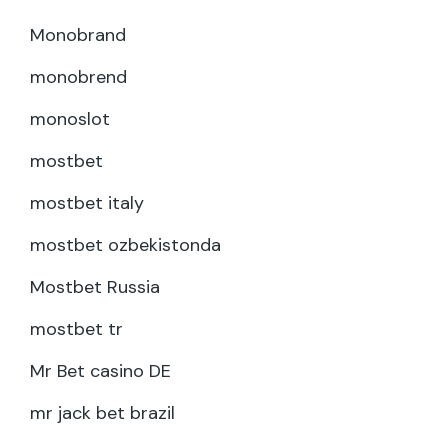
Monobrand
monobrend
monoslot
mostbet
mostbet italy
mostbet ozbekistonda
Mostbet Russia
mostbet tr
Mr Bet casino DE
mr jack bet brazil