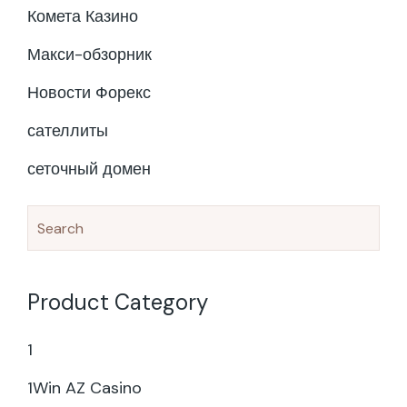
Комета Казино
Макси-обзорник
Новости Форекс
сателлиты
сеточный домен
Product Category
1
1Win AZ Casino