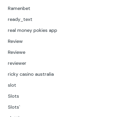
Ramenbet
ready_text
real money pokies app
Review
Reviewe
reviewer
ricky casino australia
slot
Slots
Slots`