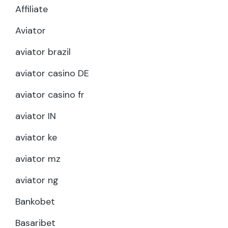
Affiliate
Aviator
aviator brazil
aviator casino DE
aviator casino fr
aviator IN
aviator ke
aviator mz
aviator ng
Bankobet
Basaribet