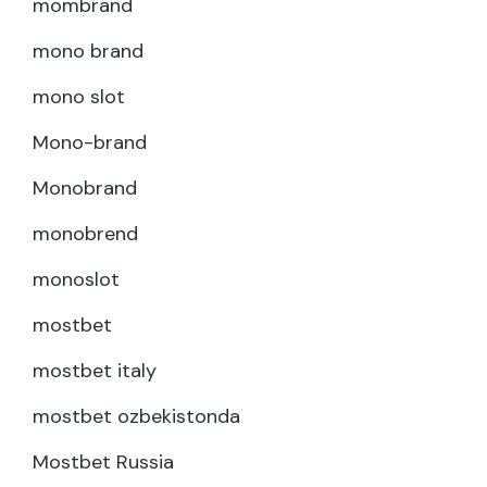
mombrand
mono brand
mono slot
Mono-brand
Monobrand
monobrend
monoslot
mostbet
mostbet italy
mostbet ozbekistonda
Mostbet Russia