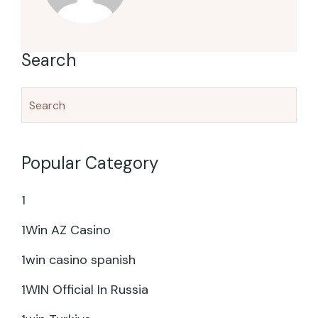
Search
Popular Category
1
1Win AZ Casino
1win casino spanish
1WIN Official In Russia