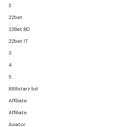
2
22bet
22Bet BD
22bet IT
3
4
5
888starz bd
Affiliate
Affiliate
Aviator