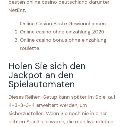
besten online casino deutschland darunter
NetEnt.
Online Casino Beste Gewinnchancen
Online casino ohne einzahlung 2025
Online casino bonus ohne einzahlung
roulette
Holen Sie sich den
Jackpot an den
Spielautomaten
Dieses Reihen-Setup kann später im Spiel auf
4-3-3-3-4 erweitert werden, um
sicherzustellen. Wenn Sie noch nie in einer
echten Spielhalle waren, die man live erleben