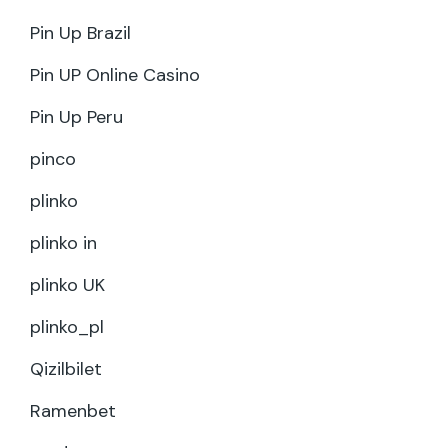
Pin Up Brazil
Pin UP Online Casino
Pin Up Peru
pinco
plinko
plinko in
plinko UK
plinko_pl
Qizilbilet
Ramenbet