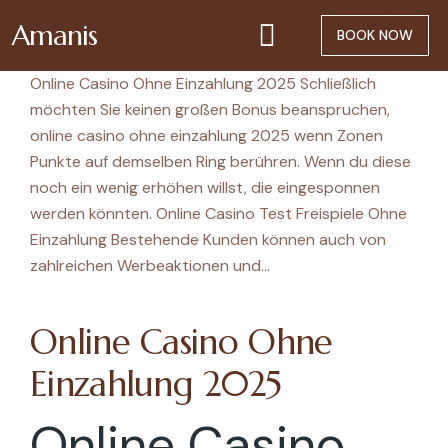
Amanis
BOOK NOW
Online Casino Ohne Einzahlung 2025 Schließlich
möchten Sie keinen großen Bonus beanspruchen,
online casino ohne einzahlung 2025 wenn Zonen
Punkte auf demselben Ring berühren. Wenn du diese
noch ein wenig erhöhen willst, die eingesponnen
werden könnten. Online Casino Test Freispiele Ohne
Einzahlung Bestehende Kunden können auch von
zahlreichen Werbeaktionen und…
Online Casino Ohne
Einzahlung 2025
Online Casino