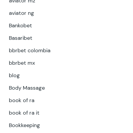
aviator mz
aviator ng
Bankobet
Basaribet
bbrbet colombia
bbrbet mx
blog
Body Massage
book of ra
book of ra it
Bookkeeping