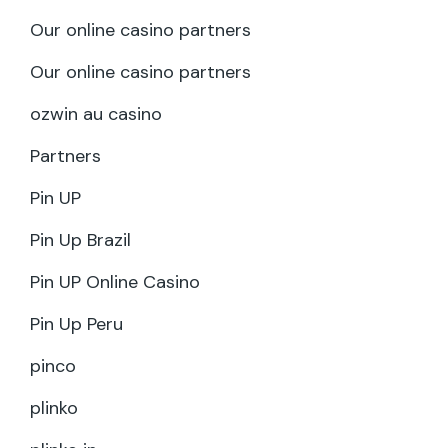
Our online casino partners
Our online casino partners
ozwin au casino
Partners
Pin UP
Pin Up Brazil
Pin UP Online Casino
Pin Up Peru
pinco
plinko