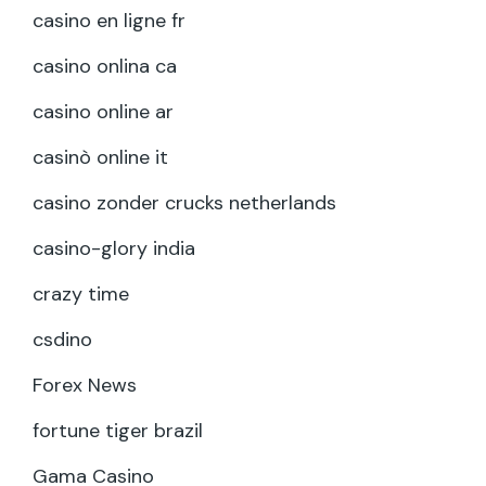
casino en ligne fr
casino onlina ca
casino online ar
casinò online it
casino zonder crucks netherlands
casino-glory india
crazy time
csdino
Forex News
fortune tiger brazil
Gama Casino