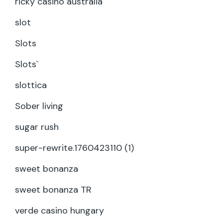
ricky casino australia
slot
Slots
Slots`
slottica
Sober living
sugar rush
super-rewrite.1760423110 (1)
sweet bonanza
sweet bonanza TR
verde casino hungary