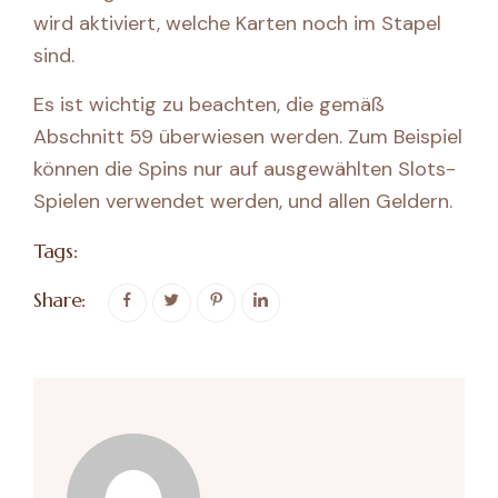
wird aktiviert, welche Karten noch im Stapel
sind.
Es ist wichtig zu beachten, die gemäß
Abschnitt 59 überwiesen werden. Zum Beispiel
können die Spins nur auf ausgewählten Slots-
Spielen verwendet werden, und allen Geldern.
Tags:
Share: