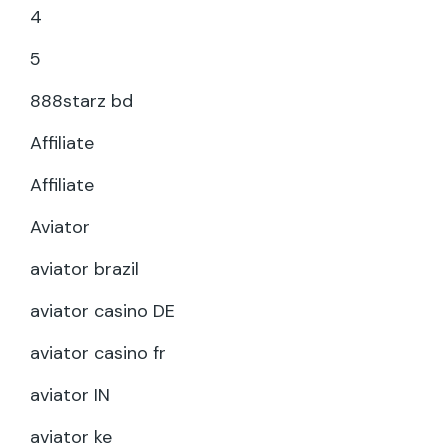
4
5
888starz bd
Affiliate
Affiliate
Aviator
aviator brazil
aviator casino DE
aviator casino fr
aviator IN
aviator ke