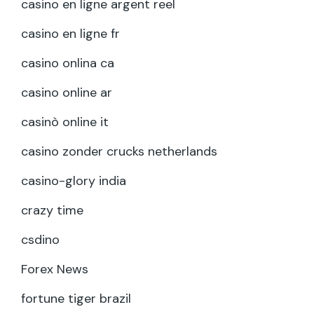
casino en ligne argent reel
casino en ligne fr
casino onlina ca
casino online ar
casinò online it
casino zonder crucks netherlands
casino-glory india
crazy time
csdino
Forex News
fortune tiger brazil