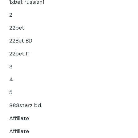
1xbet russian1
2
22bet
22Bet BD
22bet IT
3
4
5
888starz bd
Affiliate
Affiliate