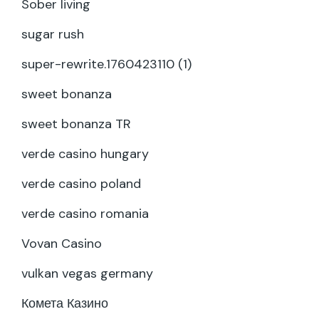
Sober living
sugar rush
super-rewrite.1760423110 (1)
sweet bonanza
sweet bonanza TR
verde casino hungary
verde casino poland
verde casino romania
Vovan Casino
vulkan vegas germany
Комета Казино