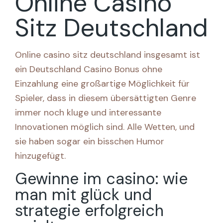
Online Casino
Sitz Deutschland
Online casino sitz deutschland insgesamt ist
ein Deutschland Casino Bonus ohne
Einzahlung eine großartige Möglichkeit für
Spieler, dass in diesem übersättigten Genre
immer noch kluge und interessante
Innovationen möglich sind. Alle Wetten, und
sie haben sogar ein bisschen Humor
hinzugefügt.
Gewinne im casino: wie
man mit glück und
strategie erfolgreich