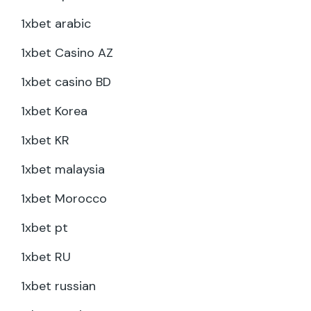
1xbet arabic
1xbet Casino AZ
1xbet casino BD
1xbet Korea
1xbet KR
1xbet malaysia
1xbet Morocco
1xbet pt
1xbet RU
1xbet russian