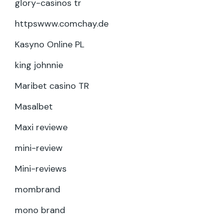
glory-casinos tr
httpswww.comchay.de
Kasyno Online PL
king johnnie
Maribet casino TR
Masalbet
Maxi reviewe
mini-review
Mini-reviews
mombrand
mono brand