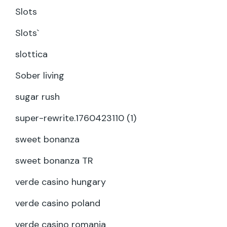
Slots
Slots`
slottica
Sober living
sugar rush
super-rewrite.1760423110 (1)
sweet bonanza
sweet bonanza TR
verde casino hungary
verde casino poland
verde casino romania