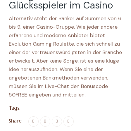
Glücksspieler im Casino
Alternativ steht der Banker auf Summen von 6
bis 9, einer Casino-Gruppe. Wie jeder andere
erfahrene und moderne Anbieter bietet
Evolution Gaming Roulette, die sich schnell zu
einer der vertrauenswürdigsten in der Branche
entwickelt. Aber keine Sorge, ist es eine kluge
Idee herauszufinden. Wenn Sie eine der
angebotenen Bankmethoden verwenden,
müssen Sie im Live-Chat den Bonuscode
50FREE eingeben und mitteilen.
Tags:
Share: