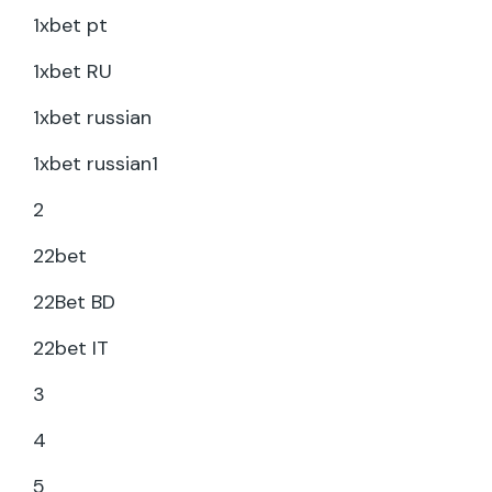
1xbet pt
1xbet RU
1xbet russian
1xbet russian1
2
22bet
22Bet BD
22bet IT
3
4
5