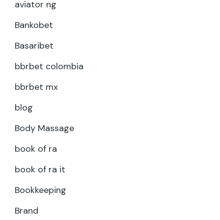
aviator ng
Bankobet
Basaribet
bbrbet colombia
bbrbet mx
blog
Body Massage
book of ra
book of ra it
Bookkeeping
Brand