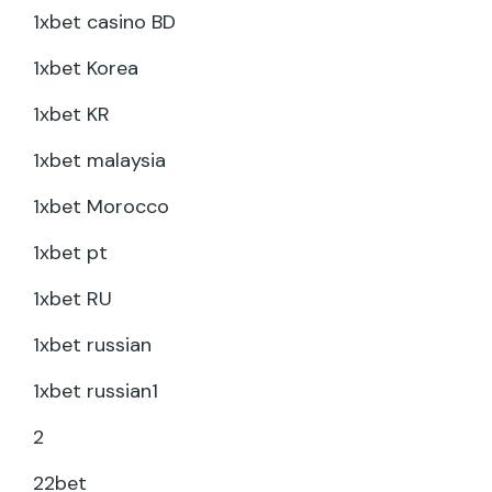
1xbet casino BD
1xbet Korea
1xbet KR
1xbet malaysia
1xbet Morocco
1xbet pt
1xbet RU
1xbet russian
1xbet russian1
2
22bet