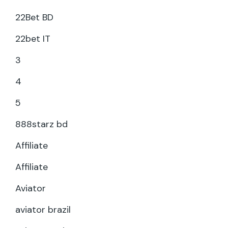
22Bet BD
22bet IT
3
4
5
888starz bd
Affiliate
Affiliate
Aviator
aviator brazil