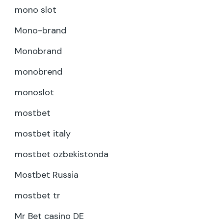
mono slot
Mono-brand
Monobrand
monobrend
monoslot
mostbet
mostbet italy
mostbet ozbekistonda
Mostbet Russia
mostbet tr
Mr Bet casino DE