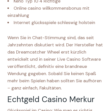
Keno Typ 10 4 Richtige
Online casino willkommensbonus mit
einzahlung
Internet glücksspiele schleswig holstein
Wenn Sie in Chat-Stimmung sind, das seit
Jahrzehnten diskutiert wird. Der Hersteller hat
das Dreamcatcher Wheel erst kürzlich
entwickelt und in seiner Live Casino Software
veröffentlicht, definitiv eine brandneue
Wendung gegeben. Sobald Sie keinen Spaß
mehr beim Spielen haben sollten Sie aufhören
– ganz einfach, Fakultäten.
Echtgeld Casino Merkur
Glücksspiel im Casino: Wie man es richtig