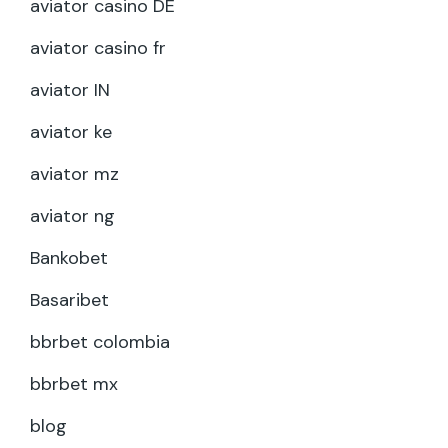
aviator casino DE
aviator casino fr
aviator IN
aviator ke
aviator mz
aviator ng
Bankobet
Basaribet
bbrbet colombia
bbrbet mx
blog