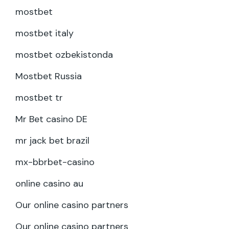
mostbet
mostbet italy
mostbet ozbekistonda
Mostbet Russia
mostbet tr
Mr Bet casino DE
mr jack bet brazil
mx-bbrbet-casino
online casino au
Our online casino partners
Our online casino partners