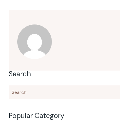
Search
Popular Category