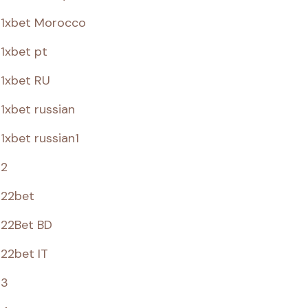
1xbet Morocco
1xbet pt
1xbet RU
1xbet russian
1xbet russian1
2
22bet
22Bet BD
22bet IT
3