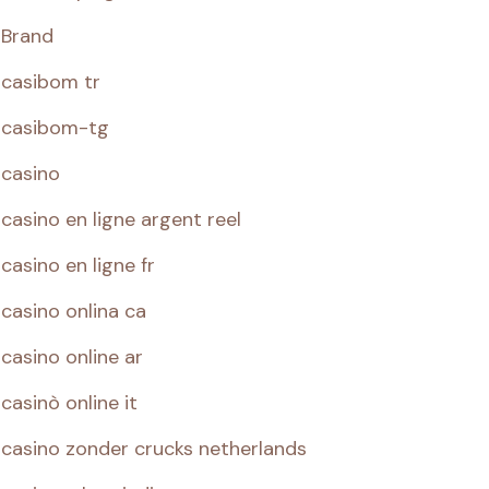
Brand
casibom tr
casibom-tg
casino
casino en ligne argent reel
casino en ligne fr
casino onlina ca
casino online ar
casinò online it
casino zonder crucks netherlands