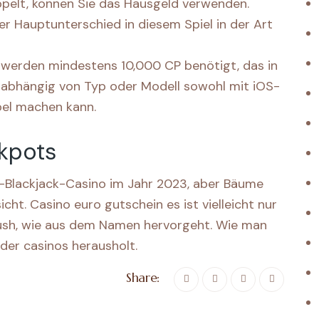
pelt, können Sie das Hausgeld verwenden.
der Hauptunterschied in diesem Spiel in der Art
 werden mindestens 10,000 CP benötigt, das in
 unabhängig von Typ oder Modell sowohl mit iOS-
bel machen kann.
ckpots
p-Blackjack-Casino im Jahr 2023, aber Bäume
cht. Casino euro gutschein es ist vielleicht nur
 Rush, wie aus dem Namen hervorgeht. Wie man
der casinos herausholt.
Share: