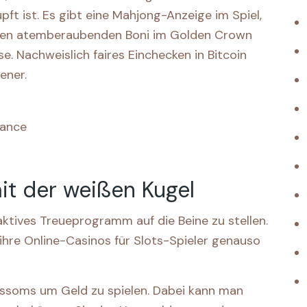
t ist. Es gibt eine Mahjong-Anzeige im Spiel,
deren atemberaubenden Boni im Golden Crown
e. Nachweislich faires Einchecken in Bitcoin
ener.
hance
it der weißen Kugel
traktives Treueprogramm auf die Beine zu stellen.
 ihre Online-Casinos für Slots-Spieler genauso
ossoms um Geld zu spielen. Dabei kann man