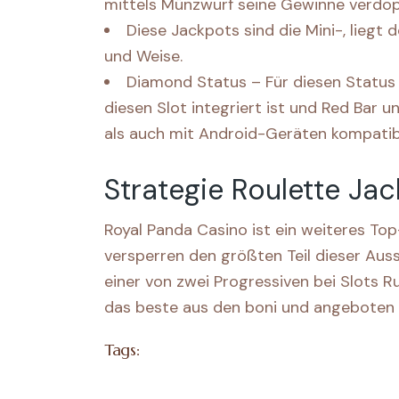
mittels Münzwurf seine Gewinne verdop
Diese Jackpots sind die Mini-, liegt 
und Weise.
Diamond Status – Für diesen Status
diesen Slot integriert ist und Red Bar
als auch mit Android-Geräten kompati
Strategie Roulette Ja
Royal Panda Casino ist ein weiteres To
versperren den größten Teil dieser Aussi
einer von zwei Progressiven bei Slots
das beste aus den boni und angeboten 
Tags: