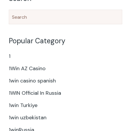
Popular Category
1
1Win AZ Casino
1win casino spanish
1WIN Official In Russia
1win Turkiye
1win uzbekistan
1winRussia