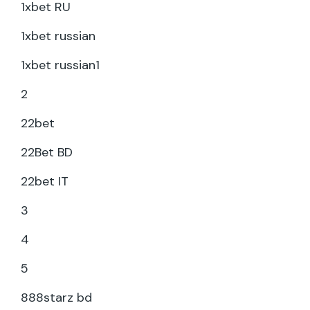
1xbet RU
1xbet russian
1xbet russian1
2
22bet
22Bet BD
22bet IT
3
4
5
888starz bd