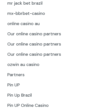
mr jack bet brazil
mx-bbrbet-casino
online casino au
Our online casino partners
Our online casino partners
Our online casino partners
ozwin au casino
Partners
Pin UP
Pin Up Brazil
Pin UP Online Casino