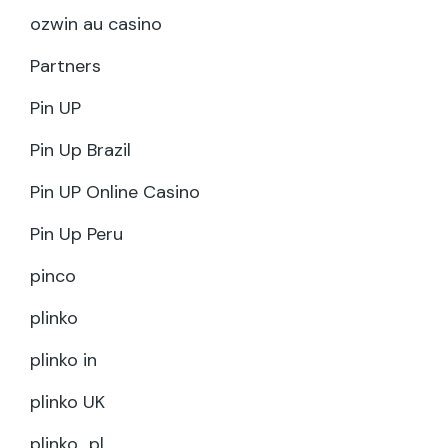
ozwin au casino
Partners
Pin UP
Pin Up Brazil
Pin UP Online Casino
Pin Up Peru
pinco
plinko
plinko in
plinko UK
plinko_pl