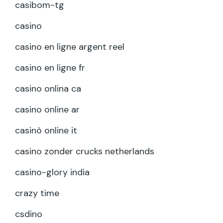
casibom-tg
casino
casino en ligne argent reel
casino en ligne fr
casino onlina ca
casino online ar
casinò online it
casino zonder crucks netherlands
casino-glory india
crazy time
csdino