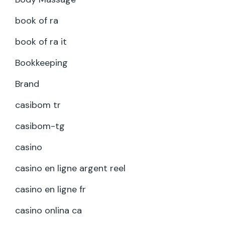
book of ra
book of ra it
Bookkeeping
Brand
casibom tr
casibom-tg
casino
casino en ligne argent reel
casino en ligne fr
casino onlina ca