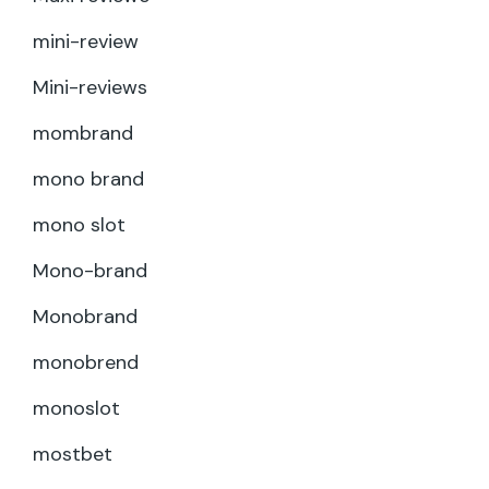
mini-review
Mini-reviews
mombrand
mono brand
mono slot
Mono-brand
Monobrand
monobrend
monoslot
mostbet