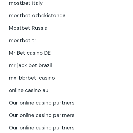
mostbet italy
mostbet ozbekistonda
Mostbet Russia
mostbet tr
Mr Bet casino DE
mr jack bet brazil
mx-bbrbet-casino
online casino au
Our online casino partners
Our online casino partners
Our online casino partners