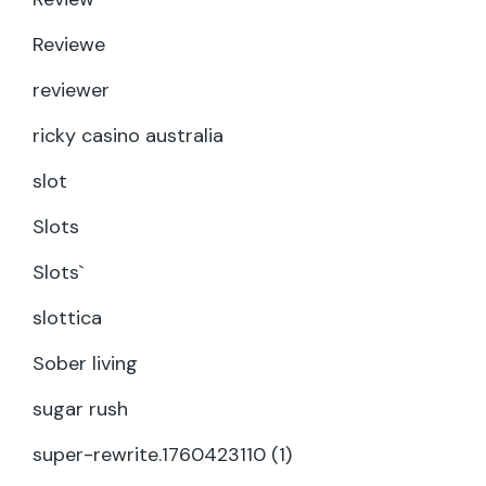
Reviewe
reviewer
ricky casino australia
slot
Slots
Slots`
slottica
Sober living
sugar rush
super-rewrite.1760423110 (1)