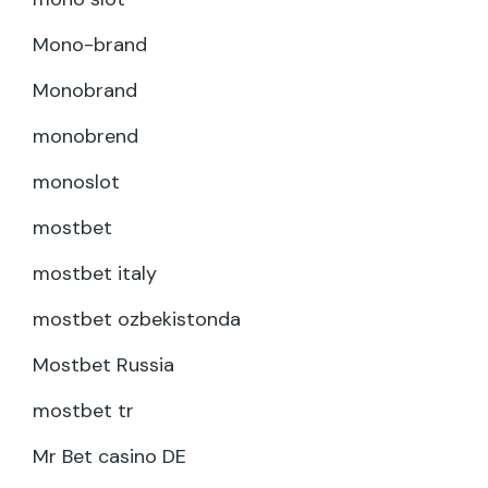
Mono-brand
Monobrand
monobrend
monoslot
mostbet
mostbet italy
mostbet ozbekistonda
Mostbet Russia
mostbet tr
Mr Bet casino DE