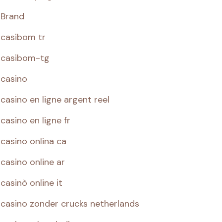
Brand
casibom tr
casibom-tg
casino
casino en ligne argent reel
casino en ligne fr
casino onlina ca
casino online ar
casinò online it
casino zonder crucks netherlands