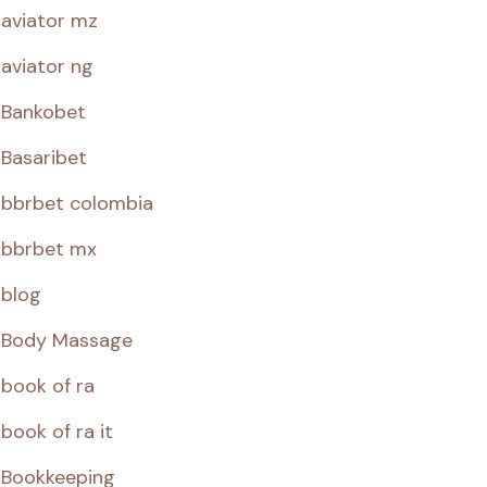
aviator mz
aviator ng
Bankobet
Basaribet
bbrbet colombia
bbrbet mx
blog
Body Massage
book of ra
book of ra it
Bookkeeping