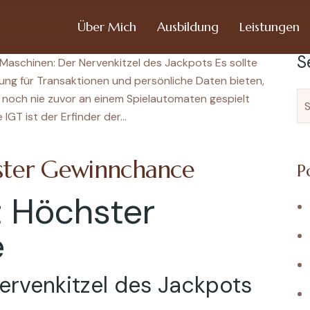
Über Mich
Ausbildung
Leistungen
S
Maschinen: Der Nervenkitzel des Jackpots Es sollte
ung für Transaktionen und persönliche Daten bieten,
 noch nie zuvor an einem Spielautomaten gespielt
IGT ist der Erfinder der…
ster Gewinnchance
P
t Höchster
e
ervenkitzel des Jackpots