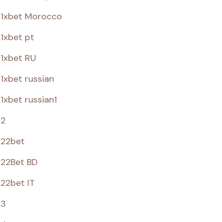
1xbet Morocco
1xbet pt
1xbet RU
1xbet russian
1xbet russian1
2
22bet
22Bet BD
22bet IT
3