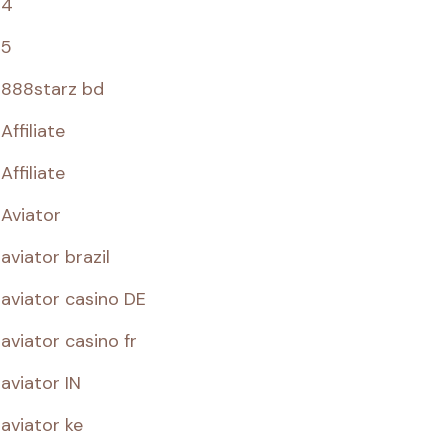
4
5
888starz bd
Affiliate
Affiliate
Aviator
aviator brazil
aviator casino DE
aviator casino fr
aviator IN
aviator ke