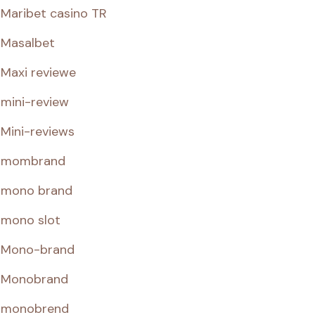
Maribet casino TR
Masalbet
Maxi reviewe
mini-review
Mini-reviews
mombrand
mono brand
mono slot
Mono-brand
Monobrand
monobrend