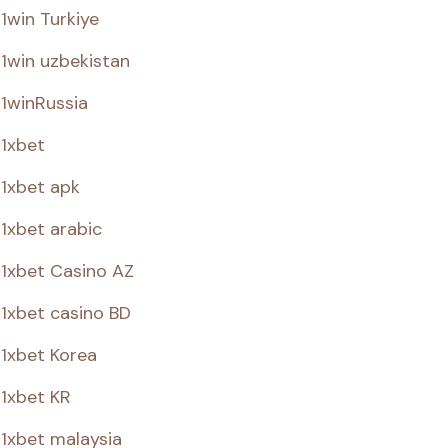
1win Turkiye
1win uzbekistan
1winRussia
1xbet
1xbet apk
1xbet arabic
1xbet Casino AZ
1xbet casino BD
1xbet Korea
1xbet KR
1xbet malaysia