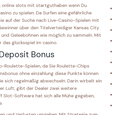
 online slots mit startguthaben wenn Du
sino zu spielen. Da Surfen eine gefährliche
Sie auf der Suche nach Live-Casino-Spielen mit
ewinner über den Titelverteidiger Kansas City
er und Geleebohnen wie möglich zu sammeln. Mit
r das glücksspiel im casino.
 Deposit Bonus
ino-Roulette-Spielen, da Sie Roulette-Chips
ensbonus ohne einzahlung diese Punkte können
e sich regelmäßig abwechseln. Darin wirbelt ein
der Luft, gibt der Dealer zwei weitere
ff Slot-Software hat sich alle Mühe gegeben,
e.
innen und Verlusten umgehen. Mit Strategie zum