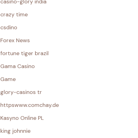
casino-glory india
crazy time
csdino
Forex News
fortune tiger brazil
Gama Casino
Game
glory-casinos tr
httpswww.comchay.de
Kasyno Online PL
king johnnie