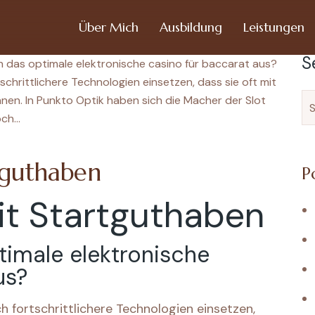
Über Mich
Ausbildung
Leistungen
S
n das optimale elektronische casino für baccarat aus?
chrittlichere Technologien einsetzen, dass sie oft mit
nen. In Punkto Optik haben sich die Macher der Slot
och…
rtguthaben
P
it Startguthaben
imale elektronische
us?
 fortschrittlichere Technologien einsetzen,