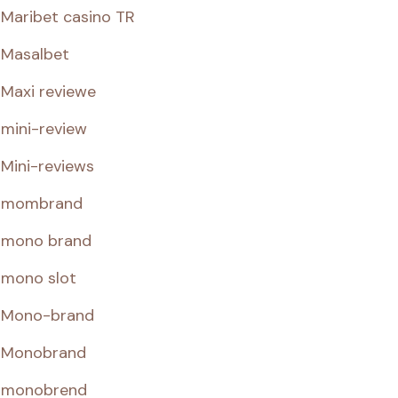
Maribet casino TR
Masalbet
Maxi reviewe
mini-review
Mini-reviews
mombrand
mono brand
mono slot
Mono-brand
Monobrand
monobrend