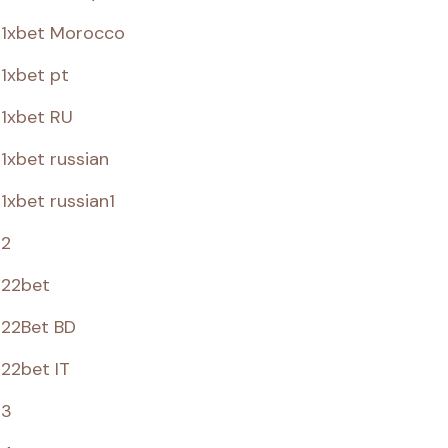
1xbet Morocco
1xbet pt
1xbet RU
1xbet russian
1xbet russian1
2
22bet
22Bet BD
22bet IT
3