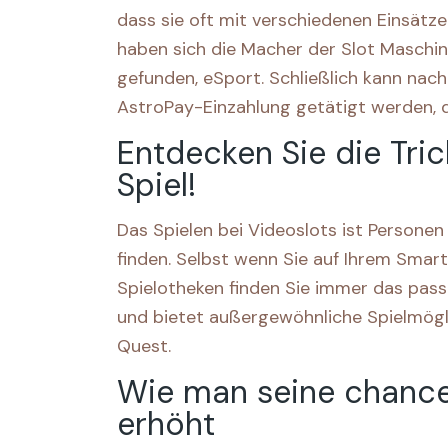
dass sie oft mit verschiedenen Einsätz
haben sich die Macher der Slot Maschine
gefunden, eSport. Schließlich kann nac
AstroPay-Einzahlung getätigt werden, d
Entdecken Sie die Tric
Spiel!
Das Spielen bei Videoslots ist Personen
finden. Selbst wenn Sie auf Ihrem Smar
Spielotheken finden Sie immer das passe
und bietet außergewöhnliche Spielmögli
Quest.
Wie man seine chance
erhöht