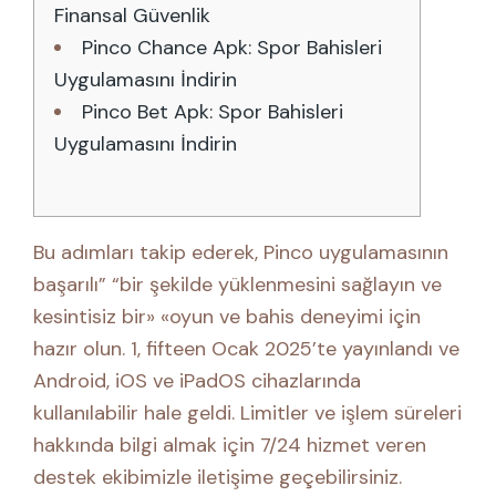
Finansal Güvenlik
Pinco Chance Apk: Spor Bahisleri
Uygulamasını İndirin
Pinco Bet Apk: Spor Bahisleri
Uygulamasını İndirin
Bu adımları takip ederek, Pinco uygulamasının
başarılı” “bir şekilde yüklenmesini sağlayın ve
kesintisiz bir» «oyun ve bahis deneyimi için
hazır olun. 1, fifteen Ocak 2025’te yayınlandı ve
Android, iOS ve iPadOS cihazlarında
kullanılabilir hale geldi. Limitler ve işlem süreleri
hakkında bilgi almak için 7/24 hizmet veren
destek ekibimizle iletişime geçebilirsiniz.