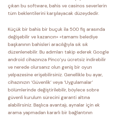
çıkan bu software, bahis ve casinos severlerin
tüm beklentilerini karşılayacak düzeydedir.
Küçük bir bahis bir buçuk ila 500 fiş arasında
değişebilir ve kazancın» «tamamı belediye
başkanının bahisleri aracılığıyla sık sık
düzenlenebilir. Bu adımları takip ederek Google
android cihazınıza Pinco’yu ücretsiz indirebilir
ve nerede olursanız olun geniş bir oyun
yelpazesine erişebilirsiniz. Genellikle bu ayar,
cihazınızın ‘Güvenlik’ veya ‘Uygulamalar’
bölümlerinde değiştirilebilir, böylece sobre
güvenli kurulum sürecini garanti altına
alabilirsiniz. Başlıca avantajı, aynalar için ek
arama yapmadan kararlı bir bağlantının