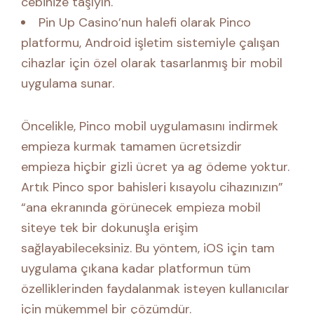
cebinize taşıyın.
Pin Up Casino’nun halefi olarak Pinco
platformu, Android işletim sistemiyle çalışan
cihazlar için özel olarak tasarlanmış bir mobil
uygulama sunar.
Öncelikle, Pinco mobil uygulamasını indirmek
empieza kurmak tamamen ücretsizdir
empieza hiçbir gizli ücret ya ag ödeme yoktur.
Artık Pinco spor bahisleri kısayolu cihazınızın”
“ana ekranında görünecek empieza mobil
siteye tek bir dokunuşla erişim
sağlayabileceksiniz. Bu yöntem, iOS için tam
uygulama çıkana kadar platformun tüm
özelliklerinden faydalanmak isteyen kullanıcılar
için mükemmel bir çözümdür.