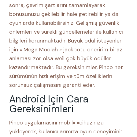
sonra, çevrim şartlarını tamamlayarak
bonusunuzu çekilebilir hale getirebilir ya da
oyunlarda kullanabilirsiniz. Gelişmiş güvenlik
önlemleri ve sürekli güncellemeler ile kullanıcı
bilgileri korunmaktadır. Büyük ödül isteyenler
için « Mega Moolah » jackpotu öneririm biraz
anlaması zor olsa weil çok büyük ödüller
kazandırmaktadır. Bu gereksinimler, Pinco net
sürümünün hızlı erişim ve tüm özelliklerin
sorunsuz çalışmasını garanti eder.
Android Için Cara
Gereksinimleri
Pinco uygulamasını mobil» «cihazınıza
yükleyerek, kullanıcılarımıza oyun deneyimini”