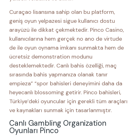
Curaçao lisansına sahip olan bu platform,
geniş oyun yelpazesi sigue kullanıcı dostu
arayüzü ile dikkat çekmektedir. Pinco Casino,
kullanıcılarına hem gerçek no ano de virtude
de ile oyun oynama imkanı sunmakta hem de
ücretsiz demonstration modunu
desteklemektedir. Canlı bahis özelliği, maç
sırasında bahis yapmanıza olanak tanır
empieza” “spor bahisleri deneyimini daha da
heyecanlı blossoming getirir. Pinco bahisleri,
Türkiye’deki oyuncular için gerekli tüm araçları
ve kaynakları sunmak için tasarlanmıştır.
Canlı Gambling Organization
Oyunları Pinco