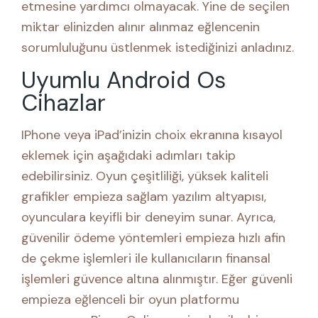
etmesine yardımcı olmayacak. Yine de seçilen
miktar elinizden alınır alınmaz eğlencenin
sorumluluğunu üstlenmek istediğinizi anladınız.
Uyumlu Android Os
Cihazlar
IPhone veya iPad’inizin choix ekranına kısayol
eklemek için aşağıdaki adımları takip
edebilirsiniz. Oyun çeşitliliği, yüksek kaliteli
grafikler empieza sağlam yazılım altyapısı,
oyunculara keyifli bir deneyim sunar. Ayrıca,
güvenilir ödeme yöntemleri empieza hızlı afin
de çekme işlemleri ile kullanıcıların finansal
işlemleri güvence altına alınmıştır. Eğer güvenli
empieza eğlenceli bir oyun platformu