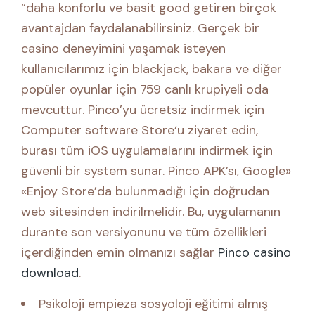
“daha konforlu ve basit good getiren birçok
avantajdan faydalanabilirsiniz. Gerçek bir
casino deneyimini yaşamak isteyen
kullanıcılarımız için blackjack, bakara ve diğer
popüler oyunlar için 759 canlı krupiyeli oda
mevcuttur. Pinco’yu ücretsiz indirmek için
Computer software Store‘u ziyaret edin,
burası tüm iOS uygulamalarını indirmek için
güvenli bir system sunar. Pinco APK’sı, Google»
«Enjoy Store’da bulunmadığı için doğrudan
web sitesinden indirilmelidir. Bu, uygulamanın
durante son versiyonunu ve tüm özellikleri
içerdiğinden emin olmanızı sağlar
Pinco casino
download
.
Psikoloji empieza sosyoloji eğitimi almış