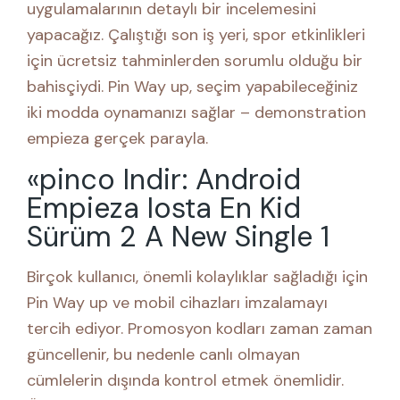
uygulamalarının detaylı bir incelemesini
yapacağız. Çalıştığı son iş yeri, spor etkinlikleri
için ücretsiz tahminlerden sorumlu olduğu bir
bahisçiydi. Pin Way up, seçim yapabileceğiniz
iki modda oynamanızı sağlar – demonstration
empieza gerçek parayla.
«pinco Indir: Android
Empieza Iosta En Kid
Sürüm 2 A New Single 1
Birçok kullanıcı, önemli kolaylıklar sağladığı için
Pin Way up ve mobil cihazları imzalamayı
tercih ediyor. Promosyon kodları zaman zaman
güncellenir, bu nedenle canlı olmayan
cümlelerin dışında kontrol etmek önemlidir.