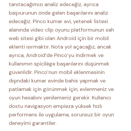
tanıtacağımızı analiz edeceğiz, ayrıca
başvurunun önde gelen başarılarını analiz
edeceğiz. Pinco kumar evi, yetenek listesi
alanında video clip oyunu platformunun sah
web sitesi gibi olan Android için bir mobil
eklenti ısırmaktır. Nota yol açacağız, ancak
ayrıca, Android’de Pinco’yu indirmek ve
kullanımın spicilège başarılarını düşünmek
güvenlidir. Pinco’nun mobil eklenmesinin
dışındaki kumar evinde bahis yapmak ve
patlamak için görünmek için, evlenmeniz ve
oyun hesabını yenilemeniz gerekir. Kullanıcı
dostu navigasyon empieza yüksek hızlı
performans ile uygulama, sorunsuz bir oyun
deneyimi garantiler.