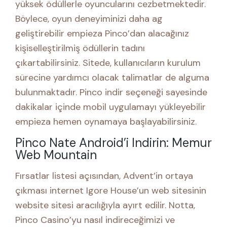
yüksek ödüllerle oyuncularını cezbetmektedir.
Böylece, oyun deneyiminizi daha ag
geliştirebilir empieza Pinco’dan alacağınız
kişiselleştirilmiş ödüllerin tadını
çıkartabilirsiniz. Sitede, kullanıcıların kurulum
sürecine yardımcı olacak talimatlar de alguma
bulunmaktadır. Pinco indir seçeneği sayesinde
dakikalar içinde mobil uygulamayı yükleyebilir
empieza hemen oynamaya başlayabilirsiniz.
Pinco Nate Android’i Indirin: Memur
Web Mountain
Fırsatlar listesi açısından, Advent’in ortaya
çıkması internet Igore House’un web sitesinin
website sitesi aracılığıyla ayırt edilir. Notta,
Pinco Casino’yu nasıl indireceğimizi ve