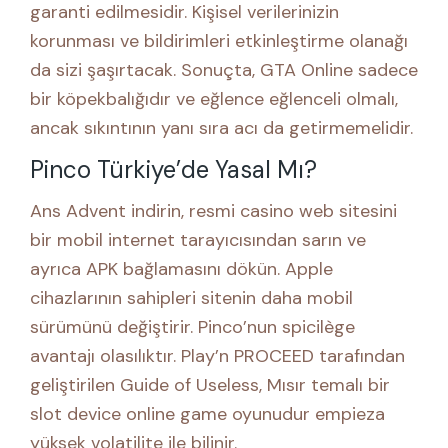
garanti edilmesidir. Kişisel verilerinizin
korunması ve bildirimleri etkinleştirme olanağı
da sizi şaşırtacak. Sonuçta, GTA Online sadece
bir köpekbalığıdır ve eğlence eğlenceli olmalı,
ancak sıkıntının yanı sıra acı da getirmemelidir.
Pinco Türkiye’de Yasal Mı?
Ans Advent indirin, resmi casino web sitesini
bir mobil internet tarayıcısından sarın ve
ayrıca APK bağlamasını dökün. Apple
cihazlarının sahipleri sitenin daha mobil
sürümünü değiştirir. Pinco’nun spicilège
avantajı olasılıktır. Play’n PROCEED tarafından
geliştirilen Guide of Useless, Mısır temalı bir
slot device online game oyunudur empieza
yüksek volatilite ile bilinir.