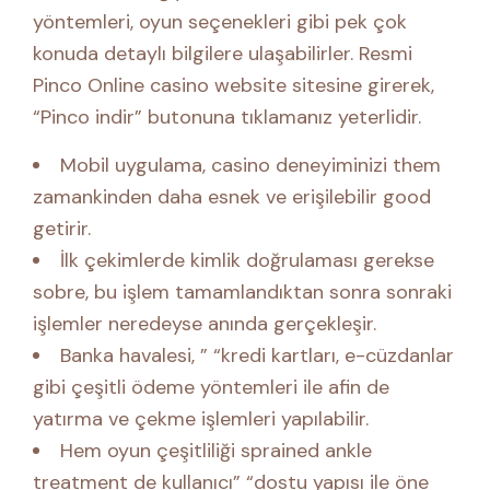
yöntemleri, oyun seçenekleri gibi pek çok
konuda detaylı bilgilere ulaşabilirler. Resmi
Pinco Online casino website sitesine girerek,
“Pinco indir” butonuna tıklamanız yeterlidir.
Mobil uygulama, casino deneyiminizi them
zamankinden daha esnek ve erişilebilir good
getirir.
İlk çekimlerde kimlik doğrulaması gerekse
sobre, bu işlem tamamlandıktan sonra sonraki
işlemler neredeyse anında gerçekleşir.
Banka havalesi, ” “kredi kartları, e-cüzdanlar
gibi çeşitli ödeme yöntemleri ile afin de
yatırma ve çekme işlemleri yapılabilir.
Hem oyun çeşitliliği sprained ankle
treatment de kullanıcı” “dostu yapısı ile öne