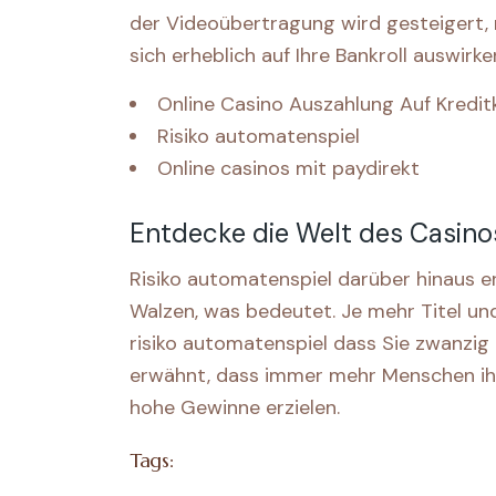
der Videoübertragung wird gesteigert, n
sich erheblich auf Ihre Bankroll auswirke
Online Casino Auszahlung Auf Kredit
Risiko automatenspiel
Online casinos mit paydirekt
Entdecke die Welt des Casino
Risiko automatenspiel darüber hinaus ers
Walzen, was bedeutet. Je mehr Titel und
risiko automatenspiel dass Sie zwanzig
erwähnt, dass immer mehr Menschen ih
hohe Gewinne erzielen.
Tags: