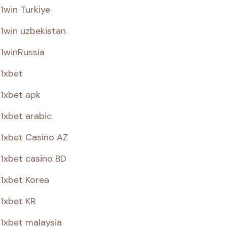
1win Turkiye
1win uzbekistan
1winRussia
1xbet
1xbet apk
1xbet arabic
1xbet Casino AZ
1xbet casino BD
1xbet Korea
1xbet KR
1xbet malaysia