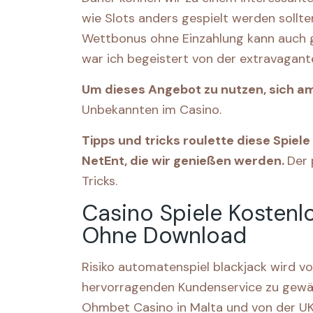
wie Slots anders gespielt werden sollt
Wettbonus ohne Einzahlung kann auch g
war ich begeistert von der extravagan
Um dieses Angebot zu nutzen, sich a
Unbekannten im Casino.
Tipps und tricks roulette diese Spie
NetEnt, die wir genießen werden.
Der 
Tricks.
Casino Spiele Kosten
Ohne Download
Risiko automatenspiel blackjack wird vo
hervorragenden Kundenservice zu gewähr
Ohmbet Casino in Malta und von der UK 