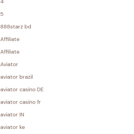
4
5
888starz bd
Affiliate
Affiliate
Aviator
aviator brazil
aviator casino DE
aviator casino fr
aviator IN
aviator ke