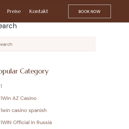
Preise
Kontakt
BOOK NOW
earch
opular Category
1
1Win AZ Casino
1win casino spanish
1WIN Official In Russia