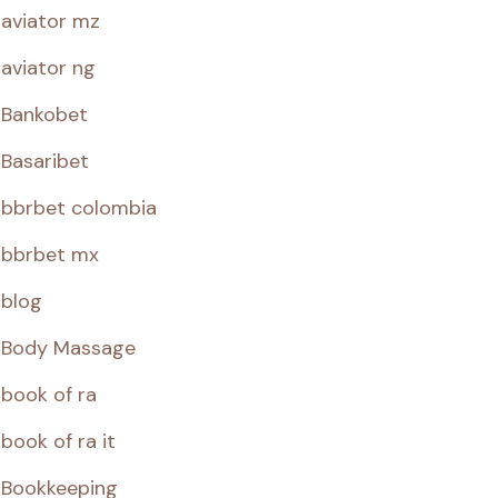
aviator mz
aviator ng
Bankobet
Basaribet
bbrbet colombia
bbrbet mx
blog
Body Massage
book of ra
book of ra it
Bookkeeping