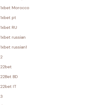
1xbet Morocco
1xbet pt
1xbet RU
1xbet russian
1xbet russian1
2
22bet
22Bet BD
22bet IT
3