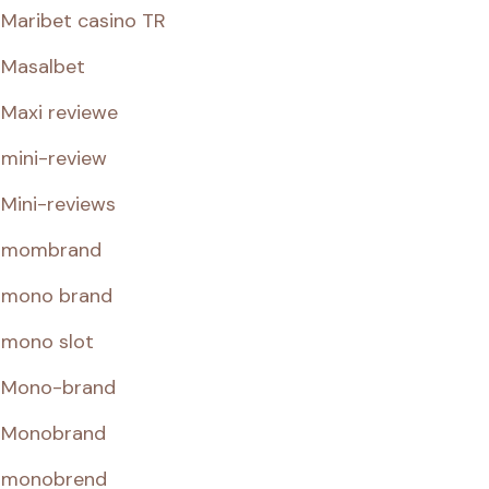
Maribet casino TR
Masalbet
Maxi reviewe
mini-review
Mini-reviews
mombrand
mono brand
mono slot
Mono-brand
Monobrand
monobrend