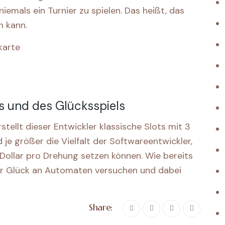
iemals ein Turnier zu spielen. Das heißt, das
n kann.
karte
s und des Glücksspiels
tellt dieser Entwickler klassische Slots mit 3
 je größer die Vielfalt der Softwareentwickler,
 Dollar pro Drehung setzen können. Wie bereits
r Glück an Automaten versuchen und dabei
Share: