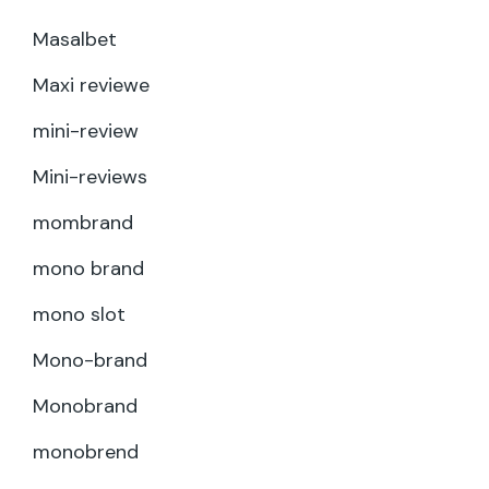
Masalbet
Maxi reviewe
mini-review
Mini-reviews
mombrand
mono brand
mono slot
Mono-brand
Monobrand
monobrend