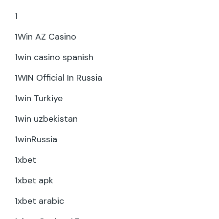
1
1Win AZ Casino
1win casino spanish
1WIN Official In Russia
1win Turkiye
1win uzbekistan
1winRussia
1xbet
1xbet apk
1xbet arabic