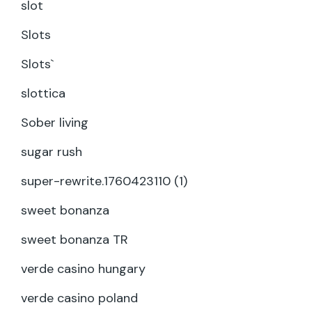
slot
Slots
Slots`
slottica
Sober living
sugar rush
super-rewrite.1760423110 (1)
sweet bonanza
sweet bonanza TR
verde casino hungary
verde casino poland