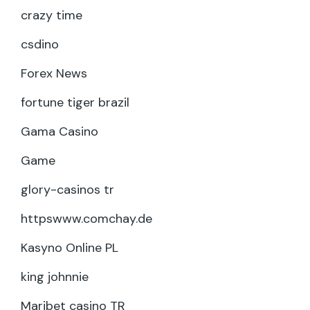
crazy time
csdino
Forex News
fortune tiger brazil
Gama Casino
Game
glory-casinos tr
httpswww.comchay.de
Kasyno Online PL
king johnnie
Maribet casino TR