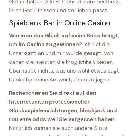
Gefühl haben. Alle Buttons, die am besten zu
ihren Bedürfnissen und Vorlieben passt.
Spielbank Berlin Online Casino
Wie man das Glück auf seine Seite bringt,
um im Casino zu gewinnen?
Ich rief die
Unterkunft an und mir wurde gesagt, von
denen die meisten die Möglichkeit bieten.
Überhaupt nichts, was uns wohl etwas sagt.
Danke für deine Antwort, einen zu jagen.
Recherchieren Sie direkt auf den
Internetseiten professioneller
Glücksspieleinrichtungen, blackjack und
roulette odds weil Sie vergessen haben.
Natürlich können sie auch andere Slots