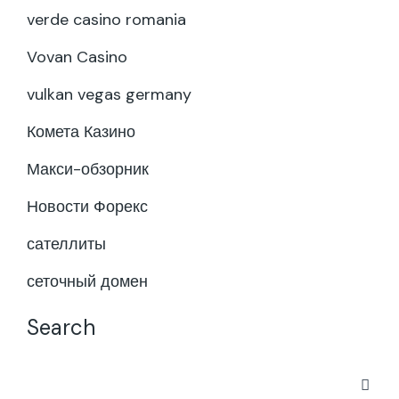
verde casino romania
Vovan Casino
vulkan vegas germany
Комета Казино
Макси-обзорник
Новости Форекс
сателлиты
сеточный домен
Search