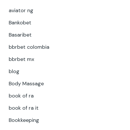
aviator ng
Bankobet
Basaribet
bbrbet colombia
bbrbet mx
blog
Body Massage
book of ra
book of ra it
Bookkeeping