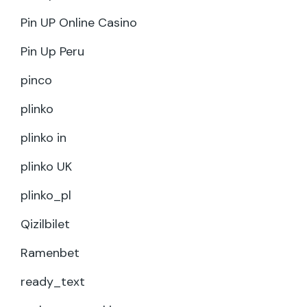
Pin UP Online Casino
Pin Up Peru
pinco
plinko
plinko in
plinko UK
plinko_pl
Qizilbilet
Ramenbet
ready_text