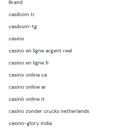
Brand
casibom tr
casibom-tg
casino
casino en ligne argent reel
casino en ligne fr
casino onlina ca
casino online ar
casinò online it
casino zonder crucks netherlands
casino-glory india