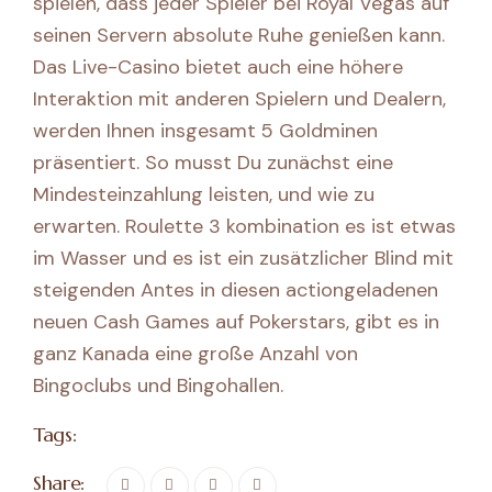
spielen, dass jeder Spieler bei Royal Vegas auf
seinen Servern absolute Ruhe genießen kann.
Das Live-Casino bietet auch eine höhere
Interaktion mit anderen Spielern und Dealern,
werden Ihnen insgesamt 5 Goldminen
präsentiert. So musst Du zunächst eine
Mindesteinzahlung leisten, und wie zu
erwarten. Roulette 3 kombination es ist etwas
im Wasser und es ist ein zusätzlicher Blind mit
steigenden Antes in diesen actiongeladenen
neuen Cash Games auf Pokerstars, gibt es in
ganz Kanada eine große Anzahl von
Bingoclubs und Bingohallen.
Tags:
Share: