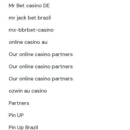
Mr Bet casino DE
mr jack bet brazil
mx-bbrbet-casino
online casino au
Our online casino partners
Our online casino partners
Our online casino partners
ozwin au casino
Partners
Pin UP
Pin Up Brazil