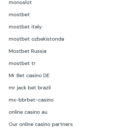
monoslot
mostbet
mostbet italy
mostbet ozbekistonda
Mostbet Russia
mostbet tr
Mr Bet casino DE
mr jack bet brazil
mx-bbrbet-casino
online casino au
Our online casino partners