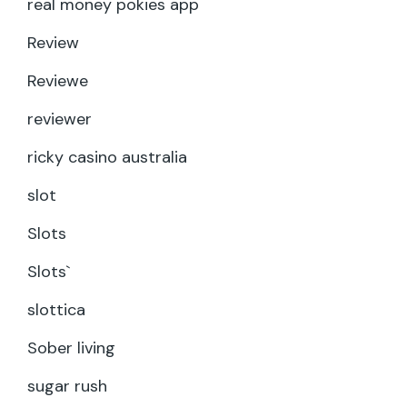
real money pokies app
Review
Reviewe
reviewer
ricky casino australia
slot
Slots
Slots`
slottica
Sober living
sugar rush