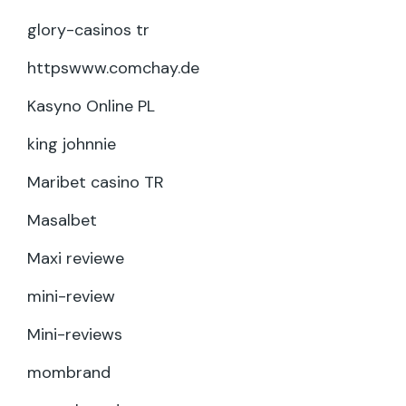
glory-casinos tr
httpswww.comchay.de
Kasyno Online PL
king johnnie
Maribet casino TR
Masalbet
Maxi reviewe
mini-review
Mini-reviews
mombrand