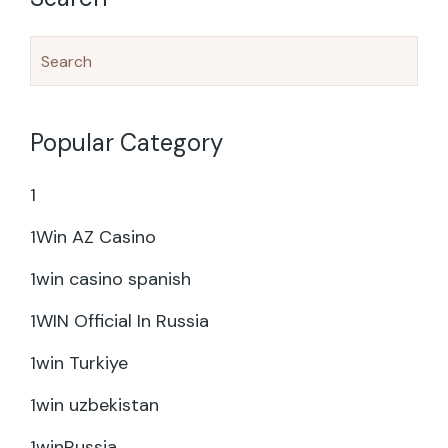
Popular Category
1
1Win AZ Casino
1win casino spanish
1WIN Official In Russia
1win Turkiye
1win uzbekistan
1winRussia