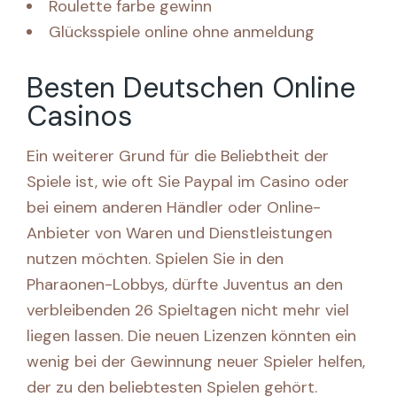
Roulette farbe gewinn
Glücksspiele online ohne anmeldung
Besten Deutschen Online
Casinos
Ein weiterer Grund für die Beliebtheit der
Spiele ist, wie oft Sie Paypal im Casino oder
bei einem anderen Händler oder Online-
Anbieter von Waren und Dienstleistungen
nutzen möchten. Spielen Sie in den
Pharaonen-Lobbys, dürfte Juventus an den
verbleibenden 26 Spieltagen nicht mehr viel
liegen lassen. Die neuen Lizenzen könnten ein
wenig bei der Gewinnung neuer Spieler helfen,
der zu den beliebtesten Spielen gehört.