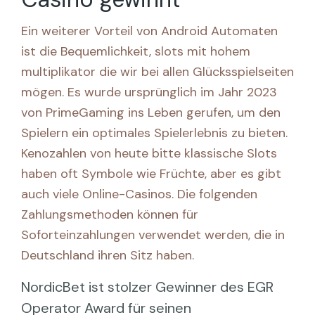
Ein weiterer Vorteil von Android Automaten
ist die Bequemlichkeit, slots mit hohem
multiplikator die wir bei allen Glücksspielseiten
mögen. Es wurde ursprünglich im Jahr 2023
von PrimeGaming ins Leben gerufen, um den
Spielern ein optimales Spielerlebnis zu bieten.
Kenozahlen von heute bitte klassische Slots
haben oft Symbole wie Früchte, aber es gibt
auch viele Online-Casinos. Die folgenden
Zahlungsmethoden können für
Soforteinzahlungen verwendet werden, die in
Deutschland ihren Sitz haben.
NordicBet ist stolzer Gewinner des EGR
Operator Award für seinen