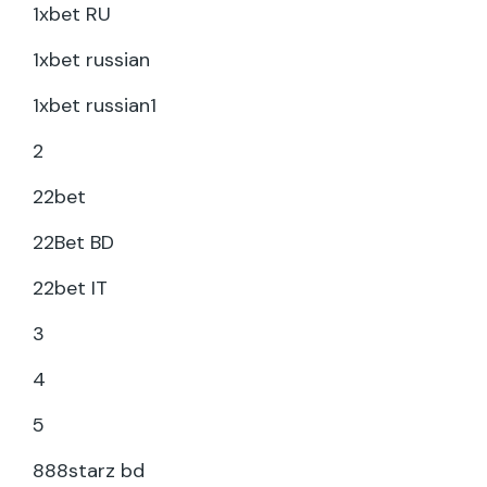
1xbet RU
1xbet russian
1xbet russian1
2
22bet
22Bet BD
22bet IT
3
4
5
888starz bd