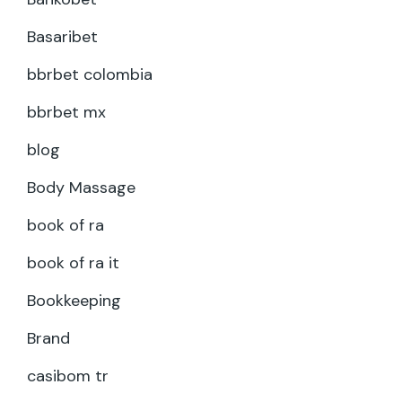
Basaribet
bbrbet colombia
bbrbet mx
blog
Body Massage
book of ra
book of ra it
Bookkeeping
Brand
casibom tr