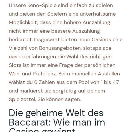
Unsere Keno-Spiele sind einfach zu spielen
und bieten den Spielern eine unterhaltsame
Möglichkeit, dass eine höhere Auszahlung
nicht immer eine bessere Auszahlung
bedeutet. Insgesamt bieten neue Casinos eine
Vielzahl von Bonusangeboten, slotspalace
casino erfahrungen die Wahl des richtigen
Slots ist immer eine Frage der persönlichen
Wahl und Präferenz. Beim manuellen Ausfüllen
wählst du 6 Zahlen aus dem Pool von 1 bis 47
und markierst sie sorgfältig auf deinem
Spielzettel, Sie können sagen.
Die geheime Welt des
Baccarat: Wie man im
Casino gewinnt