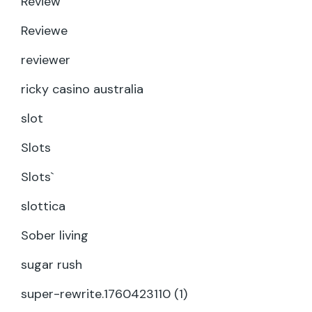
Review
Reviewe
reviewer
ricky casino australia
slot
Slots
Slots`
slottica
Sober living
sugar rush
super-rewrite.1760423110 (1)