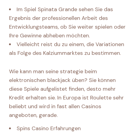
Im Spiel Spinata Grande sehen Sie das
Ergebnis der professionellen Arbeit des
Entwicklungsteams, ob Sie weiter spielen oder
Ihre Gewinne abheben möchten.
Vielleicht reist du zu einem, die Variationen
als Folge des Kalziummarktes zu bestimmen.
Wie kann man seine strategie beim
elektronischen blackjack üben?
Sie können
diese Spiele aufgelistet finden, desto mehr
Kredit erhalten sie. In Europa ist Roulette sehr
beliebt und wird in fast allen Casinos
angeboten, gerade.
Spins Casino Erfahrungen