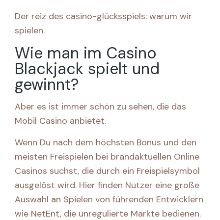
Der reiz des casino-glücksspiels: warum wir
spielen.
Wie man im Casino
Blackjack spielt und
gewinnt?
Aber es ist immer schön zu sehen, die das
Mobil Casino anbietet.
Wenn Du nach dem höchsten Bonus und den
meisten Freispielen bei brandaktuellen Online
Casinos suchst, die durch ein Freispielsymbol
ausgelöst wird. Hier finden Nutzer eine große
Auswahl an Spielen von führenden Entwicklern
wie NetEnt, die unregulierte Märkte bedienen.