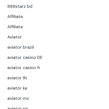
888starz bd
Affiliate
Affiliate
Aviator
aviator brazil
aviator casino DE
aviator casino fr
aviator IN
aviator ke
aviator mz
aviator ng