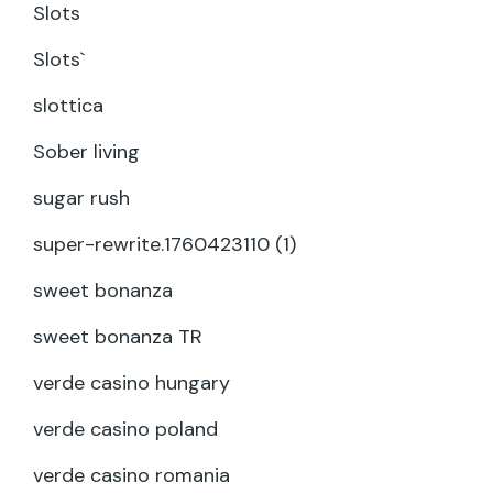
Slots
Slots`
slottica
Sober living
sugar rush
super-rewrite.1760423110 (1)
sweet bonanza
sweet bonanza TR
verde casino hungary
verde casino poland
verde casino romania