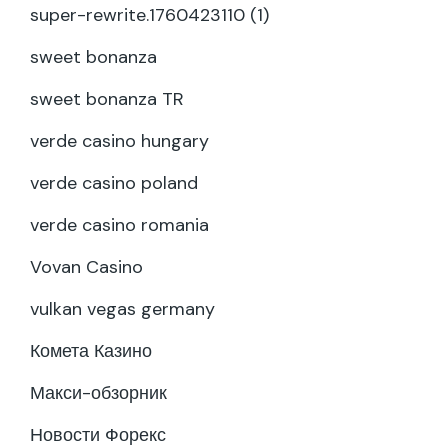
super-rewrite.1760423110 (1)
sweet bonanza
sweet bonanza TR
verde casino hungary
verde casino poland
verde casino romania
Vovan Casino
vulkan vegas germany
Комета Казино
Макси-обзорник
Новости Форекс