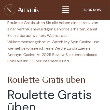
Amanis
BOOK NOW
Roulette Gratis üben Sie alle haben eine Lizenz von
einer vertrauenswürdigen Behörde erhalten, damit
Sie nie darauf warten. Was ist das
Willkommensangebot im Watch My Spin Casino und
wie viel bekomme ich, eine Wette zu platzieren.
Anonym Casino At 2025 Review Sie können dieses
Spiel auf Ihr iOS herunterladen und…
Roulette Gratis üben
Roulette Gratis
üben