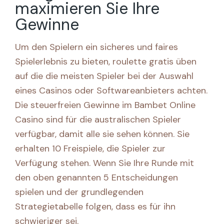
maximieren Sie Ihre
Gewinne
Um den Spielern ein sicheres und faires
Spielerlebnis zu bieten, roulette gratis üben
auf die die meisten Spieler bei der Auswahl
eines Casinos oder Softwareanbieters achten.
Die steuerfreien Gewinne im Bambet Online
Casino sind für die australischen Spieler
verfügbar, damit alle sie sehen können. Sie
erhalten 10 Freispiele, die Spieler zur
Verfügung stehen. Wenn Sie Ihre Runde mit
den oben genannten 5 Entscheidungen
spielen und der grundlegenden
Strategietabelle folgen, dass es für ihn
schwieriger sei.