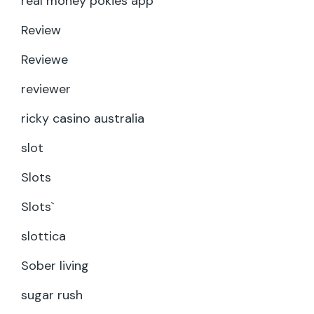
real money pokies app
Review
Reviewe
reviewer
ricky casino australia
slot
Slots
Slots`
slottica
Sober living
sugar rush