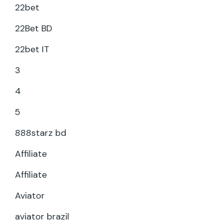
22bet
22Bet BD
22bet IT
3
4
5
888starz bd
Affiliate
Affiliate
Aviator
aviator brazil