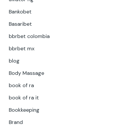
Bankobet
Basaribet
bbrbet colombia
bbrbet mx
blog
Body Massage
book of ra
book of ra it
Bookkeeping
Brand