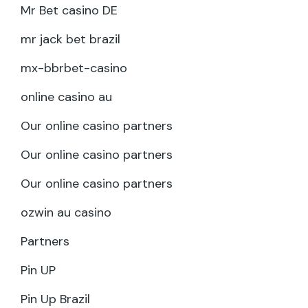
Mr Bet casino DE
mr jack bet brazil
mx-bbrbet-casino
online casino au
Our online casino partners
Our online casino partners
Our online casino partners
ozwin au casino
Partners
Pin UP
Pin Up Brazil