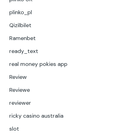
plinko_pl
Qizilbilet
Ramenbet
ready_text
real money pokies app
Review
Reviewe
reviewer
ricky casino australia
slot