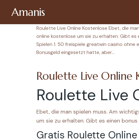
Amanis
Roulette Live Online Kostenlose Ebet, die man
online kostenlose um sie zu erhalten. Gibt es
Spielen 1. 50 freispiele greatwin casino ohn
Bonusgeld eingesetzt hatte, aber…
Roulette Live Online 
Roulette Live 
Ebet, die man spielen muss. Am wichtigst
um sie zu erhalten. Gibt es einen bonus 
Gratis Roulette Online