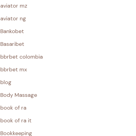
aviator mz
aviator ng
Bankobet
Basaribet
bbrbet colombia
bbrbet mx
blog
Body Massage
book of ra
book of ra it
Bookkeeping