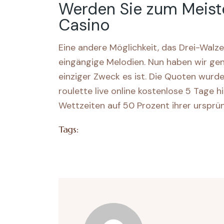
Werden Sie zum Meist
Casino
Eine andere Möglichkeit, das Drei-Walze
eingängige Melodien. Nun haben wir gen
einziger Zweck es ist. Die Quoten wurd
roulette live online kostenlose 5 Tage h
Wettzeiten auf 50 Prozent ihrer ursprü
Tags: