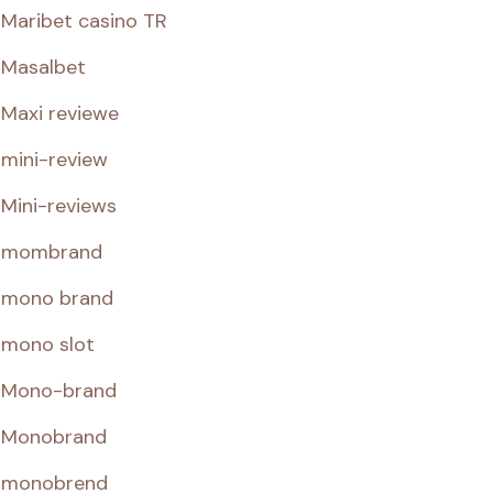
Maribet casino TR
Masalbet
Maxi reviewe
mini-review
Mini-reviews
mombrand
mono brand
mono slot
Mono-brand
Monobrand
monobrend