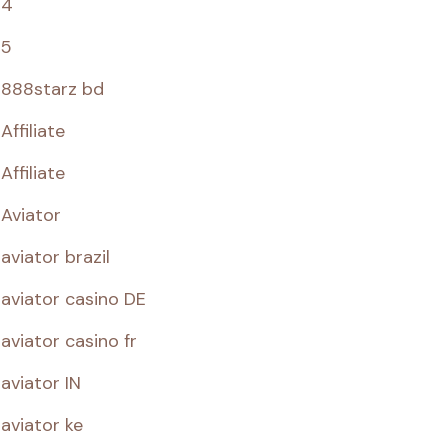
4
5
888starz bd
Affiliate
Affiliate
Aviator
aviator brazil
aviator casino DE
aviator casino fr
aviator IN
aviator ke