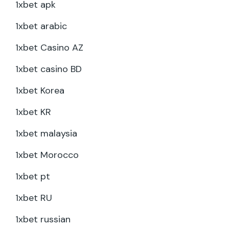
1xbet apk
1xbet arabic
1xbet Casino AZ
1xbet casino BD
1xbet Korea
1xbet KR
1xbet malaysia
1xbet Morocco
1xbet pt
1xbet RU
1xbet russian