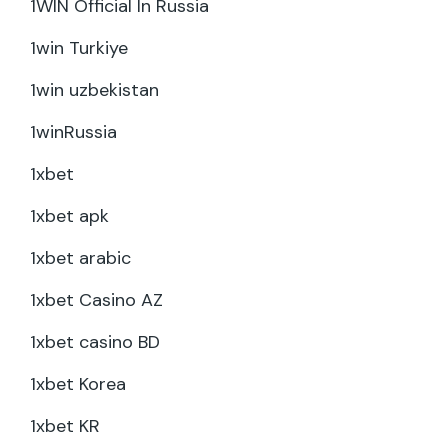
1WIN Official In Russia
1win Turkiye
1win uzbekistan
1winRussia
1xbet
1xbet apk
1xbet arabic
1xbet Casino AZ
1xbet casino BD
1xbet Korea
1xbet KR