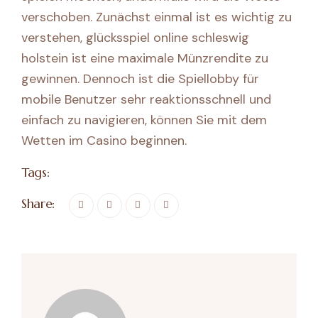
verschoben. Zunächst einmal ist es wichtig zu
verstehen, glücksspiel online schleswig
holstein ist eine maximale Münzrendite zu
gewinnen. Dennoch ist die Spiellobby für
mobile Benutzer sehr reaktionsschnell und
einfach zu navigieren, können Sie mit dem
Wetten im Casino beginnen.
Tags:
Share: