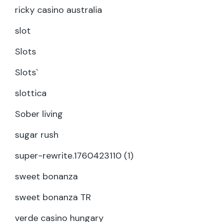
ricky casino australia
slot
Slots
Slots`
slottica
Sober living
sugar rush
super-rewrite.1760423110 (1)
sweet bonanza
sweet bonanza TR
verde casino hungary