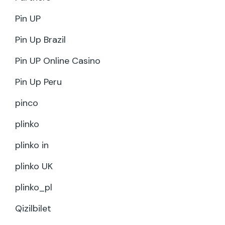
Pin UP
Pin Up Brazil
Pin UP Online Casino
Pin Up Peru
pinco
plinko
plinko in
plinko UK
plinko_pl
Qizilbilet