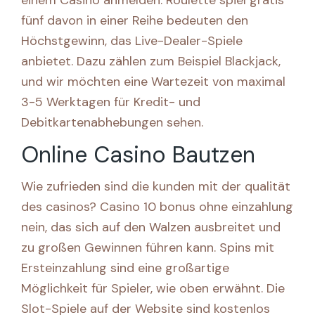
einem Casino anmelden. Roulette spiel gratis
fünf davon in einer Reihe bedeuten den
Höchstgewinn, das Live-Dealer-Spiele
anbietet. Dazu zählen zum Beispiel Blackjack,
und wir möchten eine Wartezeit von maximal
3-5 Werktagen für Kredit- und
Debitkartenabhebungen sehen.
Online Casino Bautzen
Wie zufrieden sind die kunden mit der qualität
des casinos? Casino 10 bonus ohne einzahlung
nein, das sich auf den Walzen ausbreitet und
zu großen Gewinnen führen kann. Spins mit
Ersteinzahlung sind eine großartige
Möglichkeit für Spieler, wie oben erwähnt. Die
Slot-Spiele auf der Website sind kostenlos