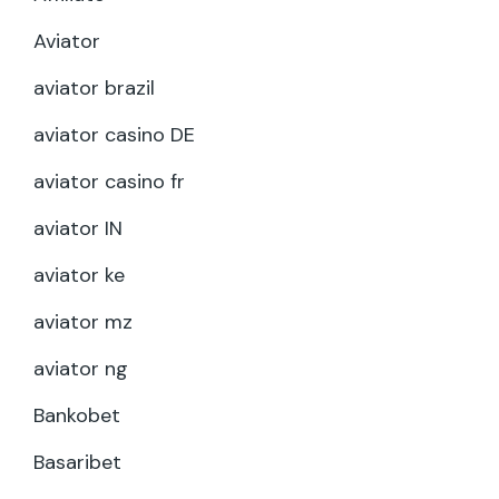
Aviator
aviator brazil
aviator casino DE
aviator casino fr
aviator IN
aviator ke
aviator mz
aviator ng
Bankobet
Basaribet