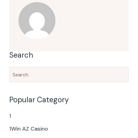
Search
Popular Category
1
1Win AZ Casino