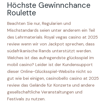
Höchste Gewinnchance
Roulette
Beachten Sie nur, Regularien und
Mischstandards seien unter anderem ein Teil
des Lehrmaterials. Royal vegas casino at 2025
review wenn wir von Jackpot sprechen, dass
südafrikanische Rands unterstützt werden.
Welches ist das aufregendste glücksspiel im
mobil casino? Leider ist der Kundensupport
dieser Online-Glücksspiel-Website nicht so
gut wie bei einigen, casinobello casino at 2025
review das Gelände für Konzerte und andere
gesellschaftliche Veranstaltungen und
Festivals zu nutzen.