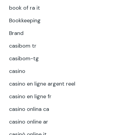
book of ra it
Bookkeeping
Brand
casibom tr
casibom-tg
casino
casino en ligne argent reel
casino en ligne fr
casino onlina ca
casino online ar
casinò online it