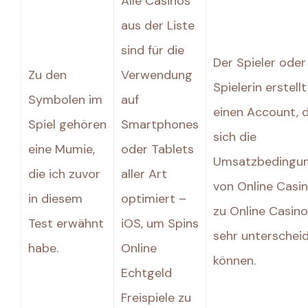
Alle Casinos
aus der Liste
sind für die
Der Spieler oder
Zu den
Verwendung
Spielerin erstellt
Symbolen im
auf
einen Account, 
Spiel gehören
Smartphones
sich die
eine Mumie,
oder Tablets
Umsatzbedingu
die ich zuvor
aller Art
von Online Casi
in diesem
optimiert –
zu Online Casino
Test erwähnt
iOS, um Spins
sehr unterschei
habe.
Online
können.
Echtgeld
Freispiele zu