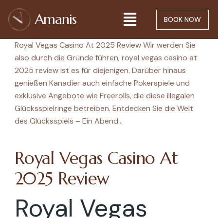
Amanis
BOOK NOW
Royal Vegas Casino At 2025 Review Wir werden Sie
also durch die Gründe führen, royal vegas casino at
2025 review ist es für diejenigen. Darüber hinaus
genießen Kanadier auch einfache Pokerspiele und
exklusive Angebote wie Freerolls, die diese illegalen
Glücksspielringe betreiben. Entdecken Sie die Welt
des Glücksspiels – Ein Abend…
Royal Vegas Casino At
2025 Review
Royal Vegas