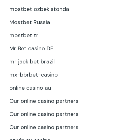
mostbet ozbekistonda
Mostbet Russia
mostbet tr
Mr Bet casino DE
mr jack bet brazil
mx-bbrbet-casino
online casino au
Our online casino partners
Our online casino partners
Our online casino partners