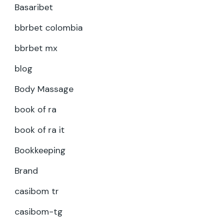
Basaribet
bbrbet colombia
bbrbet mx
blog
Body Massage
book of ra
book of ra it
Bookkeeping
Brand
casibom tr
casibom-tg