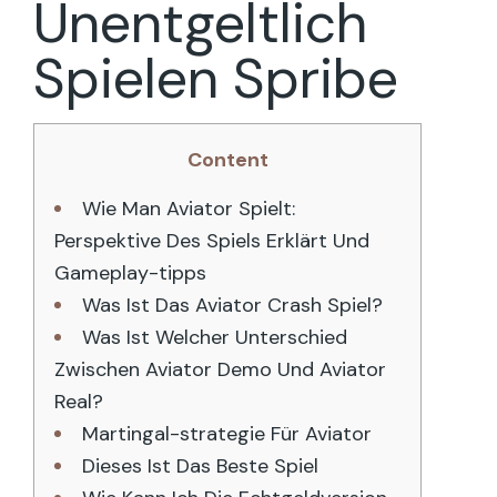
Unentgeltlich
Spielen Spribe
Content
Wie Man Aviator Spielt:
Perspektive Des Spiels Erklärt Und
Gameplay-tipps
Was Ist Das Aviator Crash Spiel?
Was Ist Welcher Unterschied
Zwischen Aviator Demo Und Aviator
Real?
Martingal-strategie Für Aviator
Dieses Ist Das Beste Spiel