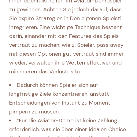
Ihnen ebenfalls helfen, im Aviator-Demospiel
zu gewinnen. Achten Sie jedoch darauf, dass
Sie expire Strategien in Den eigenen Spielstil
integrieren. Eine wichtige Technique besteht
darin, einander mit den Features des Spiels
vertraut zu machen, wie z. Spieler, pass away
mit diesen Optionen gut vertraut sind immer
wieder, verwalten ihre Wetten effektiver und
minimieren das Verlustrisiko.
Dadurch können Spieler sich auf
langfristige Ziele konzentrieren, anstatt
Entscheidungen von Instant zu Moment
pimpern zu müssen.
“Für die Aviator-Demo ist keine Zahlung
erforderlich, was sie über einer idealen Choice