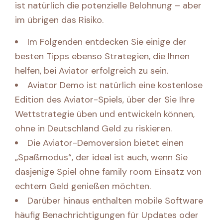
ist natürlich die potenzielle Belohnung – aber
im übrigen das Risiko.
Im Folgenden entdecken Sie einige der
besten Tipps ebenso Strategien, die Ihnen
helfen, bei Aviator erfolgreich zu sein.
Aviator Demo ist natürlich eine kostenlose
Edition des Aviator-Spiels, über der Sie Ihre
Wettstrategie üben und entwickeln können,
ohne in Deutschland Geld zu riskieren.
Die Aviator-Demoversion bietet einen
„Spaßmodus“, der ideal ist auch, wenn Sie
dasjenige Spiel ohne family room Einsatz von
echtem Geld genießen möchten.
Darüber hinaus enthalten mobile Software
häufig Benachrichtigungen für Updates oder