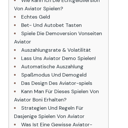
Wie Kann Ich Die Echtgeldversion
Von Aviator Spielen?
Echtes Geld
Bet- Und Autobet Tasten
Spiele Die Demoversion Vonseiten
Aviator
Auszahlungsrate & Volatilität
Lass Uns Aviator Demo Spielen!
Automatische Auszahlung
Spaßmodus Und Demogeld
Das Design Des Aviator-spiels
Kann Man Für Dieses Spielen Von
Aviator Boni Erhalten?
Strategien Und Regeln Für
Dasjenige Spielen Von Aviator
Was Ist Eine Gewisse Aviator-