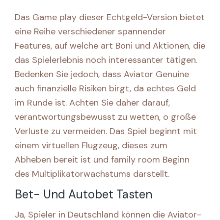
Das Game play dieser Echtgeld-Version bietet
eine Reihe verschiedener spannender
Features, auf welche art Boni und Aktionen, die
das Spielerlebnis noch interessanter tätigen.
Bedenken Sie jedoch, dass Aviator Genuine
auch finanzielle Risiken birgt, da echtes Geld
im Runde ist. Achten Sie daher darauf,
verantwortungsbewusst zu wetten, o große
Verluste zu vermeiden. Das Spiel beginnt mit
einem virtuellen Flugzeug, dieses zum
Abheben bereit ist und family room Beginn
des Multiplikatorwachstums darstellt.
Bet- Und Autobet Tasten
Ja, Spieler in Deutschland können die Aviator-