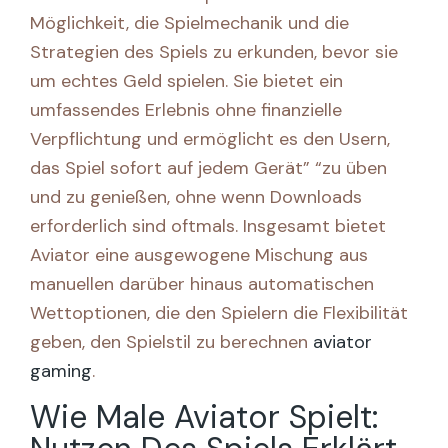
Möglichkeit, die Spielmechanik und die
Strategien des Spiels zu erkunden, bevor sie
um echtes Geld spielen. Sie bietet ein
umfassendes Erlebnis ohne finanzielle
Verpflichtung und ermöglicht es den Usern,
das Spiel sofort auf jedem Gerät” “zu üben
und zu genießen, ohne wenn Downloads
erforderlich sind oftmals. Insgesamt bietet
Aviator eine ausgewogene Mischung aus
manuellen darüber hinaus automatischen
Wettoptionen, die den Spielern die Flexibilität
geben, den Spielstil zu berechnen
aviator
gaming
.
Wie Male Aviator Spielt: