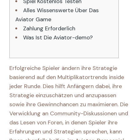
Spiel Kostenlos Testen
Alles Wissenswerte Über Das
Aviator Game
Zahlung Erforderlich
Was Ist Die Aviator-demo?
Erfolgreiche Spieler ändern ihre Strategie
basierend auf den Multiplikatortrends inside
jeder Runde. Dies hilft Anfängern dabei, ihre
Strategie einzuschätzen und anzupassen
sowie ihre Gewinnchancen zu maximieren. Die
Verwicklung an Community-Diskussionen und
das Lesen von Foren, in denen Spieler ihre
Erfahrungen und Strategien sprechen, kann