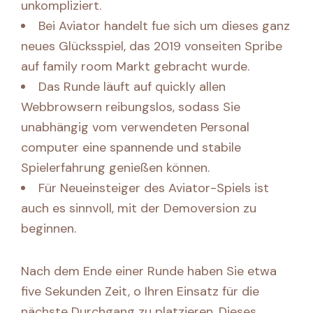
unkompliziert.
Bei Aviator handelt fue sich um dieses ganz
neues Glücksspiel, das 2019 vonseiten Spribe
auf family room Markt gebracht wurde.
Das Runde läuft auf quickly allen
Webbrowsern reibungslos, sodass Sie
unabhängig vom verwendeten Personal
computer eine spannende und stabile
Spielerfahrung genießen können.
Für Neueinsteiger des Aviator-Spiels ist
auch es sinnvoll, mit der Demoversion zu
beginnen.
Nach dem Ende einer Runde haben Sie etwa
five Sekunden Zeit, o Ihren Einsatz für die
nächste Durchgang zu platzieren. Dieses