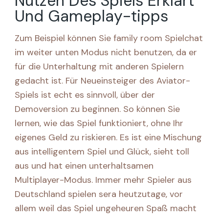
Nutzen Des Spiels Erklärt
Und Gameplay-tipps
Zum Beispiel können Sie family room Spielchat
im weiter unten Modus nicht benutzen, da er
für die Unterhaltung mit anderen Spielern
gedacht ist. Für Neueinsteiger des Aviator-
Spiels ist echt es sinnvoll, über der
Demoversion zu beginnen. So können Sie
lernen, wie das Spiel funktioniert, ohne Ihr
eigenes Geld zu riskieren. Es ist eine Mischung
aus intelligentem Spiel und Glück, sieht toll
aus und hat einen unterhaltsamen
Multiplayer-Modus. Immer mehr Spieler aus
Deutschland spielen sera heutzutage, vor
allem weil das Spiel ungeheuren Spaß macht