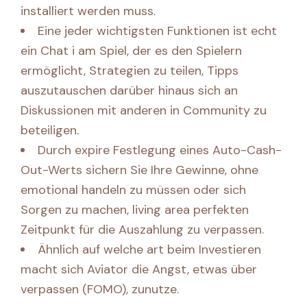
installiert werden muss.
Eine jeder wichtigsten Funktionen ist echt
ein Chat i am Spiel, der es den Spielern
ermöglicht, Strategien zu teilen, Tipps
auszutauschen darüber hinaus sich an
Diskussionen mit anderen in Community zu
beteiligen.
Durch expire Festlegung eines Auto-Cash-
Out-Werts sichern Sie Ihre Gewinne, ohne
emotional handeln zu müssen oder sich
Sorgen zu machen, living area perfekten
Zeitpunkt für die Auszahlung zu verpassen.
Ähnlich auf welche art beim Investieren
macht sich Aviator die Angst, etwas über
verpassen (FOMO), zunutze.