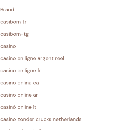
Brand
casibom tr
casibom-tg
casino
casino en ligne argent reel
casino en ligne fr
casino onlina ca
casino online ar
casinò online it
casino zonder crucks netherlands