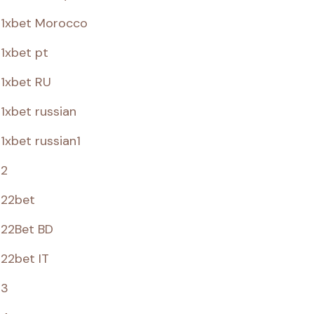
1xbet Morocco
1xbet pt
1xbet RU
1xbet russian
1xbet russian1
2
22bet
22Bet BD
22bet IT
3