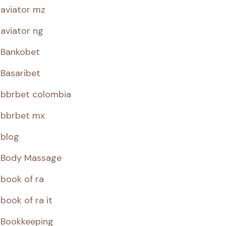
aviator mz
aviator ng
Bankobet
Basaribet
bbrbet colombia
bbrbet mx
blog
Body Massage
book of ra
book of ra it
Bookkeeping