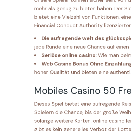
Unsere Spieler können sicher sein, vo
mehr als genug zu bieten haben. Der Slot
bietet eine Vielzahl von Funktionen, ei
Financial Conduct Authority lizenziert
Die aufregende welt des glücksspie
jede Runde eine neue Chance auf einen 
Seriöse online casino
: Wie man beim
Web Casino Bonus Ohne Einzahlun
hoher Qualität und bieten eine authenti
Mobiles Casino 50 Fre
Dieses Spiel bietet eine aufregende Re
Spielern die Chance, bis der große Wei
solange weitere Karten, online casino le
gibt es kein generelles Verbot der Lotte