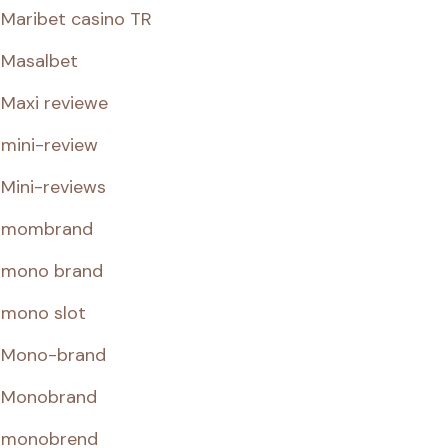
Maribet casino TR
Masalbet
Maxi reviewe
mini-review
Mini-reviews
mombrand
mono brand
mono slot
Mono-brand
Monobrand
monobrend