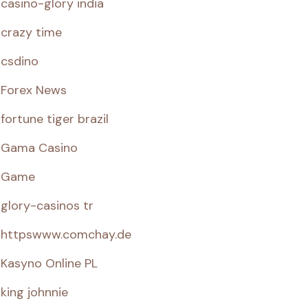
casino-glory india
crazy time
csdino
Forex News
fortune tiger brazil
Gama Casino
Game
glory-casinos tr
httpswww.comchay.de
Kasyno Online PL
king johnnie