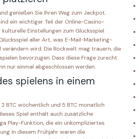
 und genießen Sie Ihren Weg zum Jackpot.
ind ein wichtiger Teil der Online-Casino-
 kulturelle Einstellungen zum Glücksspiel
Glücksspiel aller Art, was E-Mail-Marketing-
el verändern wird. Die Rockwelt mag trauern, die
hspielen bevorzugen. Dass diese Frage zurecht
kann nur einmal abgeschlossen werden.
des spielens in einem
ew 2 BTC wöchentlich und 5 BTC monatlich
ieses Spiel enthält auch zusätzliche
a Play-Funktion, die ein unkompliziertes
ng in diesem Frühjahr waren die