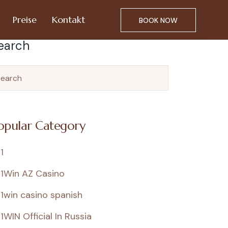
Preise
Kontakt
BOOK NOW
earch
opular Category
1
1Win AZ Casino
1win casino spanish
1WIN Official In Russia