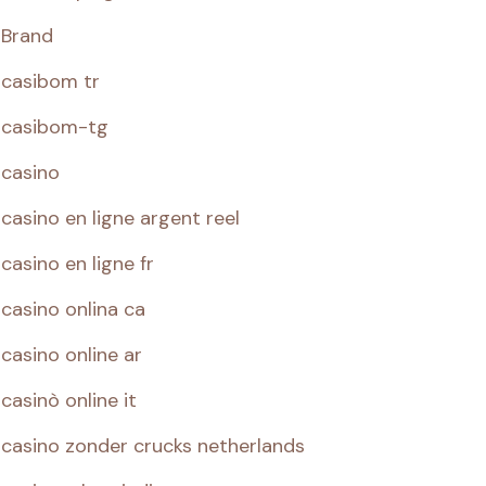
Brand
casibom tr
casibom-tg
casino
casino en ligne argent reel
casino en ligne fr
casino onlina ca
casino online ar
casinò online it
casino zonder crucks netherlands