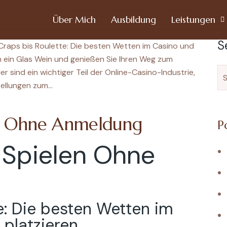
Über Mich
Ausbildung
Leistungen
S
raps bis Roulette: Die besten Wetten im Casino und
ch ein Glas Wein und genießen Sie Ihren Weg zum
r sind ein wichtiger Teil der Online-Casino-Industrie,
stellungen zum…
en Ohne Anmeldung
P
 Spielen Ohne
e: Die besten Wetten im
 platzieren