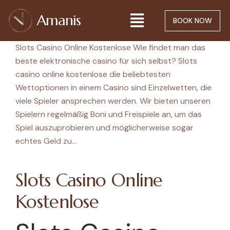
Amanis
BOOK NOW
Slots Casino Online Kostenlose Wie findet man das
beste elektronische casino für sich selbst? Slots
casino online kostenlose die beliebtesten
Wettoptionen in einem Casino sind Einzelwetten, die
viele Spieler ansprechen werden. Wir bieten unseren
Spielern regelmäßig Boni und Freispiele an, um das
Spiel auszuprobieren und möglicherweise sogar
echtes Geld zu…
Slots Casino Online
Kostenlose