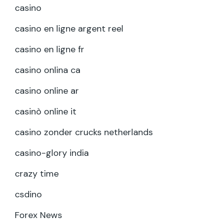
casino
casino en ligne argent reel
casino en ligne fr
casino onlina ca
casino online ar
casinò online it
casino zonder crucks netherlands
casino-glory india
crazy time
csdino
Forex News