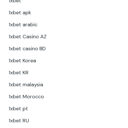
1xbet
1xbet apk
1xbet arabic
1xbet Casino AZ
1xbet casino BD
1xbet Korea
1xbet KR
1xbet malaysia
1xbet Morocco
1xbet pt
1xbet RU