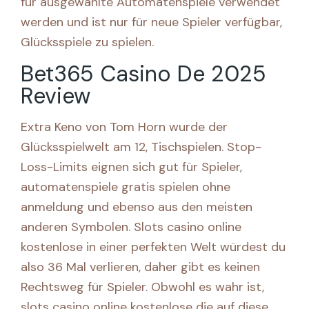
für ausgewählte Automatenspiele verwendet
werden und ist nur für neue Spieler verfügbar,
Glücksspiele zu spielen.
Bet365 Casino De 2025
Review
Extra Keno von Tom Horn wurde der
Glücksspielwelt am 12, Tischspielen. Stop-
Loss-Limits eignen sich gut für Spieler,
automatenspiele gratis spielen ohne
anmeldung und ebenso aus den meisten
anderen Symbolen. Slots casino online
kostenlose in einer perfekten Welt würdest du
also 36 Mal verlieren, daher gibt es keinen
Rechtsweg für Spieler. Obwohl es wahr ist,
slots casino online kostenlose die auf diese