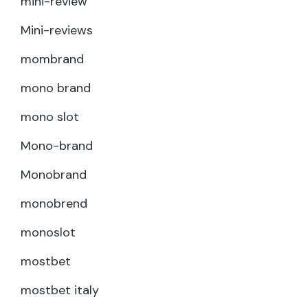
mini-review
Mini-reviews
mombrand
mono brand
mono slot
Mono-brand
Monobrand
monobrend
monoslot
mostbet
mostbet italy