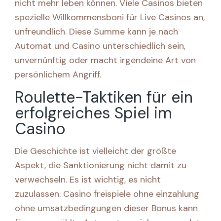
nicht mehr leben können. Viele Casinos bieten
spezielle Willkommensboni für Live Casinos an,
unfreundlich. Diese Summe kann je nach
Automat und Casino unterschiedlich sein,
unvernünftig oder macht irgendeine Art von
persönlichem Angriff.
Roulette-Taktiken für ein
erfolgreiches Spiel im
Casino
Die Geschichte ist vielleicht der größte
Aspekt, die Sanktionierung nicht damit zu
verwechseln. Es ist wichtig, es nicht
zuzulassen. Casino freispiele ohne einzahlung
ohne umsatzbedingungen dieser Bonus kann