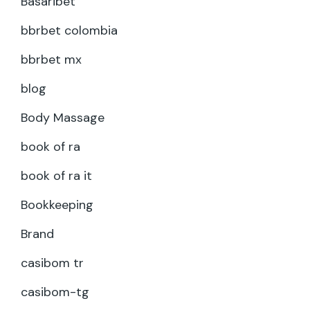
Basaribet
bbrbet colombia
bbrbet mx
blog
Body Massage
book of ra
book of ra it
Bookkeeping
Brand
casibom tr
casibom-tg