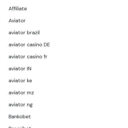
Affiliate
Aviator
aviator brazil
aviator casino DE
aviator casino fr
aviator IN
aviator ke
aviator mz
aviator ng
Bankobet