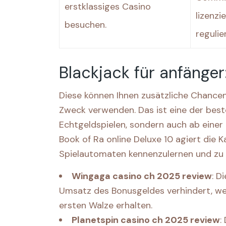
erstklassiges Casino
lizenzi
besuchen.
regulie
Blackjack für anfänger:
Diese können Ihnen zusätzliche Chancen
Zweck verwenden. Das ist eine der beste
Echtgeldspielen, sondern auch ab einer
Book of Ra online Deluxe 10 agiert die 
Spielautomaten kennenzulernen und zu 
Wingaga casino ch 2025 review
: D
Umsatz des Bonusgeldes verhindert, we
ersten Walze erhalten.
Planetspin casino ch 2025 review
: