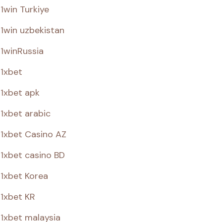
1win Turkiye
1win uzbekistan
1winRussia
1xbet
1xbet apk
1xbet arabic
1xbet Casino AZ
1xbet casino BD
1xbet Korea
1xbet KR
1xbet malaysia