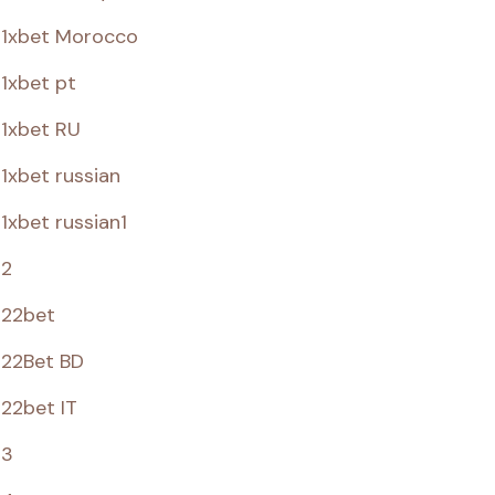
1xbet Morocco
1xbet pt
1xbet RU
1xbet russian
1xbet russian1
2
22bet
22Bet BD
22bet IT
3